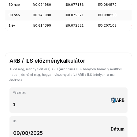
30 nap
₪0.094980
₪0.077186
₪0.084570
-1
90 nap
₪0.140080
₪0.072821
₪0.090250
-2
1 év
₪0.614399
₪0.072821
₪0.207102
-8
ARB / ILS előzménykalkulátor
Tudd meg, mennyit ért a(z) ARB (Arbitrum) ILS-ban/ben bármely múltbeli
napon, és nézd meg, hogyan viszonyul a(z) ARB / ILS árfolyam a mai
értékhez.
Vásárlás
ARB
Be
Dátum