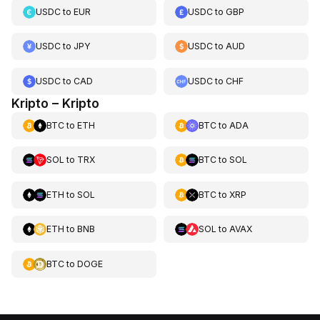
USDC
to
EUR
USDC
to
GBP
USDC
to
JPY
USDC
to
AUD
USDC
to
CAD
USDC
to
CHF
Kripto – Kripto
BTC
to
ETH
BTC
to
ADA
SOL
to
TRX
BTC
to
SOL
ETH
to
SOL
BTC
to
XRP
ETH
to
BNB
SOL
to
AVAX
BTC
to
DOGE