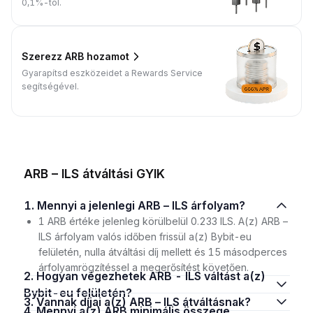
0,1%-tól.
Szerezz ARB hozamot
Gyarapítsd eszközeidet a Rewards Service
segítségével.
ARB – ILS átváltási GYIK
1. Mennyi a jelenlegi ARB – ILS árfolyam?
1 ARB értéke jelenleg körülbelül 0.233 ILS. A(z) ARB –
ILS árfolyam valós időben frissül a(z) Bybit-eu
felületén, nulla átváltási díj mellett és 15 másodperces
árfolyamrögzítéssel a megerősítést követően.
2. Hogyan végezhetek ARB - ILS váltást a(z)
Bybit-eu felületén?
3. Vannak díjai a(z) ARB – ILS átváltásnak?
4. Mennyi a(z) ARB minimális összege,