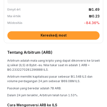
₪1.49
Ennyit ért
₪0.23
Mai érték
-84.36
%
Módosítás
Kereskedj most
Tentang Arbitrum (ARB)
Arbitrum adalah mata uang kripto yang dapat dikonversi ke Izraeli
új sékel (ILS) di Bybit-eu. Nilai tukar saat ini adalah 1 ARB =
₪0.2332270281296888 ILS.
Arbitrum memiliki kapitalisasi pasar sebesar ₪1.54B ILS dan
volume perdagangan 24 jam sebesar ₪69.08M ILS.
Pasokan yang beredar adalah 7B ARB.
Dalam 24 jam terakhir, Arbitrum telah turun 1.53%.
Cara Mengonversi ARB ke ILS