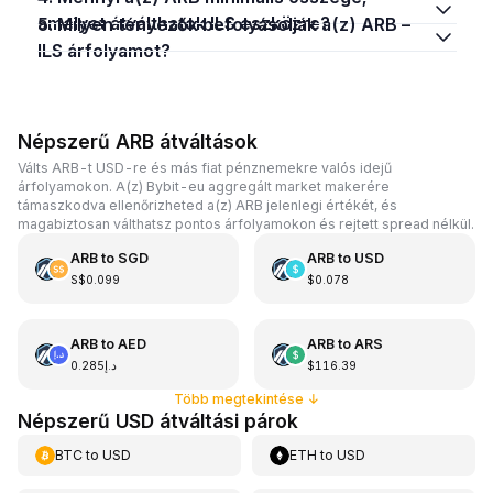
amelyet átválthatok ILS eszközre?
5. Milyen tényezők befolyásolják a(z) ARB –
ILS árfolyamot?
Népszerű ARB átváltások
Válts ARB-t USD-re és más fiat pénznemekre valós idejű
árfolyamokon. A(z) Bybit-eu aggregált market makerére
támaszkodva ellenőrizheted a(z) ARB jelenlegi értékét, és
magabiztosan válthatsz pontos árfolyamokon és rejtett spread nélkül.
ARB
to
SGD
ARB
to
USD
S$0.099
$0.078
ARB
to
AED
ARB
to
ARS
د.إ0.285
$116.39
Több megtekintése
↓
Népszerű USD átváltási párok
BTC
to
USD
ETH
to
USD