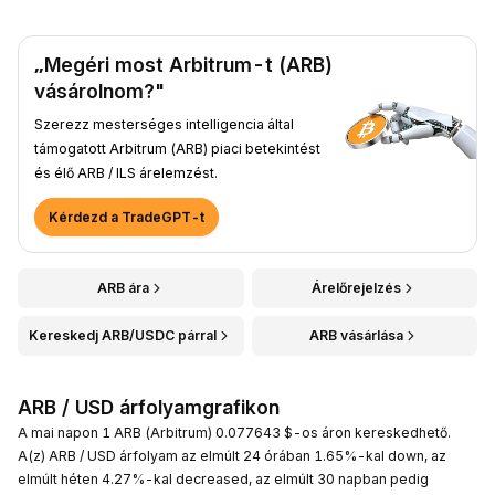
„Megéri most Arbitrum-t (ARB)
vásárolnom?"
Szerezz mesterséges intelligencia által
támogatott Arbitrum (ARB) piaci betekintést
és élő ARB / ILS árelemzést.
Kérdezd a TradeGPT-t
ARB ára
Árelőrejelzés
Kereskedj ARB/USDC párral
ARB vásárlása
ARB / USD árfolyamgrafikon
A mai napon 1 ARB (Arbitrum) 0.077643 $-os áron kereskedhető.
A(z) ARB / USD árfolyam az elmúlt 24 órában 1.65%-kal down, az
elmúlt héten 4.27%-kal decreased, az elmúlt 30 napban pedig