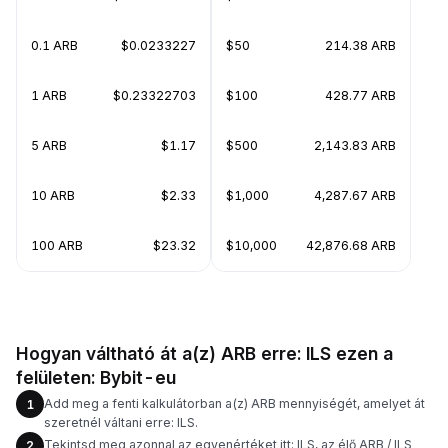
0.1 ARB
$0.0233227
$50
214.38 ARB
1 ARB
$0.23322703
$100
428.77 ARB
5 ARB
$1.17
$500
2,143.83 ARB
10 ARB
$2.33
$1,000
4,287.67 ARB
100 ARB
$23.32
$10,000
42,876.68 ARB
Hogyan váltható át a(z) ARB erre: ILS ezen a
felületen: Bybit-eu
Add meg a fenti kalkulátorban a(z) ARB mennyiségét, amelyet át
1
szeretnél váltani erre: ILS.
Tekintsd meg azonnal az egyenértéket itt: ILS, az élő ARB / ILS
2