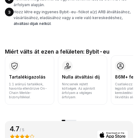
árfolyam alapján.
Hozz létre egy ingyenes Bybit-eu-fiókot a(z) ARB átváltásához,
3
vásárlásához, eladásához vagy a vele való kereskedéshez,
átváltási díjak nélkül
.
Miért válts át ezen a felületen: Bybit-eu
Tartalékigazolás
Nulla átváltási díj
86M+ felh
1:1 arányú tartalékok,
Nincsenek rejtett
Csatlakozz a v
havonta ellenőrizve On-
költségek. Az ajánlott
legjobb platfo
Chain Merkle-
árfolyam a végleges
kereskedési vo
bizonyítékkal.
árfolyam.
likviditás alap
4.7
/ 5