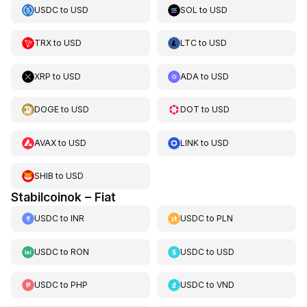
USDC
to
USD
SOL
to
USD
TRX
to
USD
LTC
to
USD
XRP
to
USD
ADA
to
USD
DOGE
to
USD
DOT
to
USD
AVAX
to
USD
LINK
to
USD
SHIB
to
USD
Stabilcoinok – Fiat
USDC
to
INR
USDC
to
PLN
USDC
to
RON
USDC
to
USD
USDC
to
PHP
USDC
to
VND