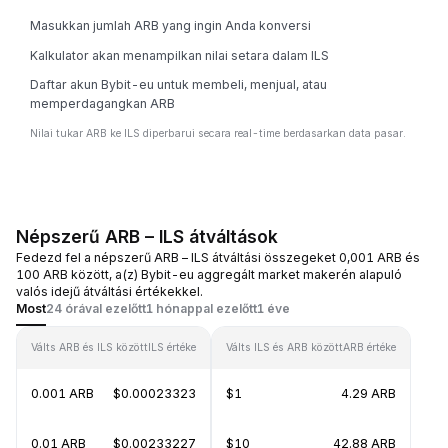
Masukkan jumlah ARB yang ingin Anda konversi
Kalkulator akan menampilkan nilai setara dalam ILS
Daftar akun Bybit-eu untuk membeli, menjual, atau
memperdagangkan ARB
Nilai tukar ARB ke ILS diperbarui secara real-time berdasarkan data pasar.
Népszerű ARB – ILS átváltások
Fedezd fel a népszerű ARB – ILS átváltási összegeket 0,001 ARB és
100 ARB között, a(z) Bybit-eu aggregált market makerén alapuló
valós idejű átváltási értékekkel.
Most
24 órával ezelőtt
1 hónappal ezelőtt
1 éve
Válts ARB és ILS között
ILS értéke
Válts ILS és ARB között
ARB értéke
0.001 ARB
$0.00023323
$1
4.29 ARB
0.01 ARB
$0.00233227
$10
42.88 ARB