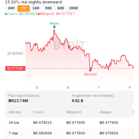
15.33%-kal slightly downward.
24H
7D
14D
30D
60D
200D
Csúcs
:
₪
0.083821
Mélypont
:
₪
0.077317
Utolsó frissítés: 2026-08-09, 05:45 GMT+0
Rekordmagasság
Rekord mélypont
₪2.39
₪0.070480
Piaci kapitalizáció
Forgalomban lévő kínálat
₪513.74M
6.61 B
Időszak
Csúcs
Mélypont
Átlagos
Mód
24 óra
₪0.078210
₪0.077600
₪0.077905
-1
7 nap
₪0.082606
₪0.077600
₪0.079924
-4