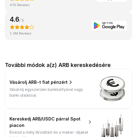
47K Reviews
4.6
/ 5
1.4M Reviews
További módok a(z) ARB kereskedésére
Vásárolj ARB-t fiat pénzért
Vásárolj egyszerűen bankkártyával vagy
banki utalással.
Kereskedj ARB/USDC párral Spot
piacon
Élvezd a mély likviditást és a maker-díjakat