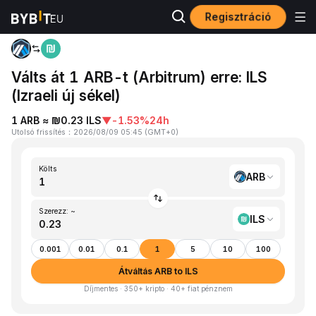
Regisztráció
Kezdőlap
ARB to ILS
Válts át 1 ARB-t (Arbitrum) erre: ILS
(Izraeli új sékel)
1 ARB ≈ ₪0.23 ILS
▼
-1.53%
24h
Utolsó frissítés
：
2026/08/09 05:45
(
GMT+0
)
Költs
ARB
Szerezz: ~
ILS
0.001
0.01
0.1
1
5
10
100
Átváltás ARB to ILS
Díjmentes · 350+ kripto · 40+ fiat pénznem