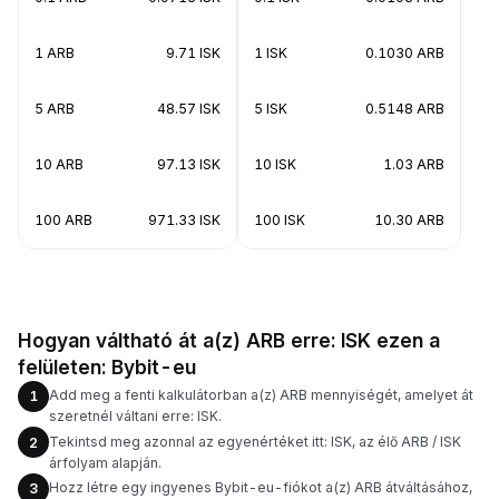
1 ARB
9.71 ISK
1 ISK
0.1030 ARB
5 ARB
48.57 ISK
5 ISK
0.5148 ARB
10 ARB
97.13 ISK
10 ISK
1.03 ARB
100 ARB
971.33 ISK
100 ISK
10.30 ARB
Hogyan váltható át a(z) ARB erre: ISK ezen a
felületen: Bybit-eu
Add meg a fenti kalkulátorban a(z) ARB mennyiségét, amelyet át
1
szeretnél váltani erre: ISK.
Tekintsd meg azonnal az egyenértéket itt: ISK, az élő ARB / ISK
2
árfolyam alapján.
Hozz létre egy ingyenes Bybit-eu-fiókot a(z) ARB átváltásához,
3