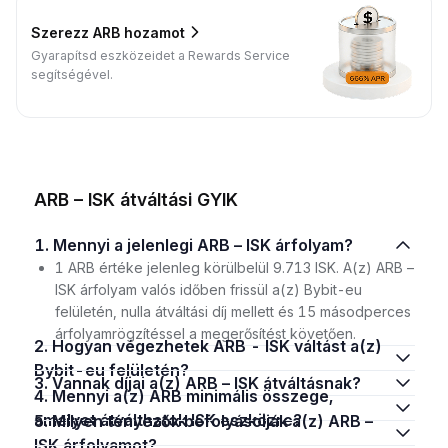
Szerezz ARB hozamot
Gyarapítsd eszközeidet a Rewards Service
segítségével.
ARB – ISK átváltási GYIK
1. Mennyi a jelenlegi ARB – ISK árfolyam?
1 ARB értéke jelenleg körülbelül 9.713 ISK. A(z) ARB –
ISK árfolyam valós időben frissül a(z) Bybit-eu
felületén, nulla átváltási díj mellett és 15 másodperces
árfolyamrögzítéssel a megerősítést követően.
2. Hogyan végezhetek ARB - ISK váltást a(z)
Bybit-eu felületén?
3. Vannak díjai a(z) ARB – ISK átváltásnak?
4. Mennyi a(z) ARB minimális összege,
amelyet átválthatok ISK eszközre?
5. Milyen tényezők befolyásolják a(z) ARB –
ISK árfolyamot?