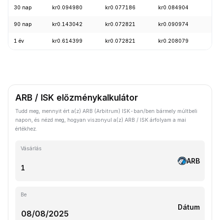
30 nap
kr0.094980
kr0.077186
kr0.084904
-1
90 nap
kr0.143042
kr0.072821
kr0.090974
-3
1 év
kr0.614399
kr0.072821
kr0.208079
-8
ARB / ISK előzménykalkulátor
Tudd meg, mennyit ért a(z) ARB (Arbitrum) ISK-ban/ben bármely múltbeli
napon, és nézd meg, hogyan viszonyul a(z) ARB / ISK árfolyam a mai
értékhez.
Vásárlás
ARB
Be
Dátum