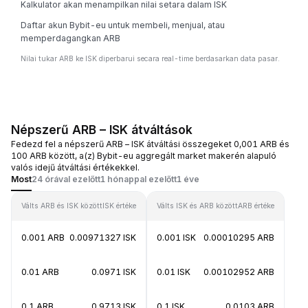
Kalkulator akan menampilkan nilai setara dalam ISK
Daftar akun Bybit-eu untuk membeli, menjual, atau
memperdagangkan ARB
Nilai tukar ARB ke ISK diperbarui secara real-time berdasarkan data pasar.
Népszerű ARB – ISK átváltások
Fedezd fel a népszerű ARB – ISK átváltási összegeket 0,001 ARB és
100 ARB között, a(z) Bybit-eu aggregált market makerén alapuló
valós idejű átváltási értékekkel.
Most
24 órával ezelőtt
1 hónappal ezelőtt
1 éve
Válts ARB és ISK között
ISK értéke
Válts ISK és ARB között
ARB értéke
0.001 ARB
0.00971327 ISK
0.001 ISK
0.00010295 ARB
0.01 ARB
0.0971 ISK
0.01 ISK
0.00102952 ARB
0.1 ARB
0.9713 ISK
0.1 ISK
0.0103 ARB