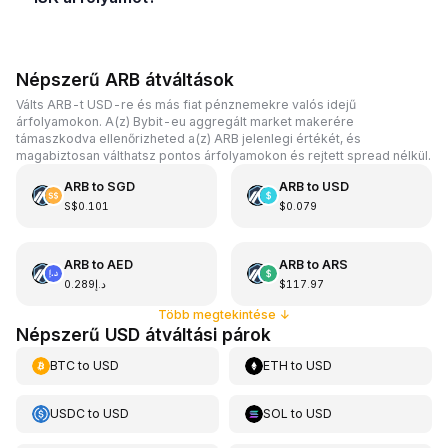
Népszerű ARB átváltások
Válts ARB-t USD-re és más fiat pénznemekre valós idejű
árfolyamokon. A(z) Bybit-eu aggregált market makerére
támaszkodva ellenőrizheted a(z) ARB jelenlegi értékét, és
magabiztosan válthatsz pontos árfolyamokon és rejtett spread nélkül.
ARB
to
SGD
ARB
to
USD
S$0.101
$0.079
ARB
to
AED
ARB
to
ARS
د.إ0.289
$117.97
Több megtekintése
↓
Népszerű USD átváltási párok
BTC
to
USD
ETH
to
USD
USDC
to
USD
SOL
to
USD