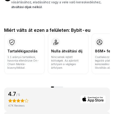
vásárlásához, eladásához vagy a vele való kereskedéshez,
átváltási díjak nélkül
.
Miért válts át ezen a felületen: Bybit-eu
Tartalékigazolás
Nulla átváltási díj
86M+ felh
1:1 arányú tartalékok,
Nincsenek rejtett
Csatlakozz a v
havonta ellenőrizve On-
költségek. Az ajánlott
legjobb platfo
Chain Merkle-
árfolyam a végleges
kereskedési vo
bizonyítékkal.
árfolyam.
likviditás alap
4.7
/ 5
47K Reviews