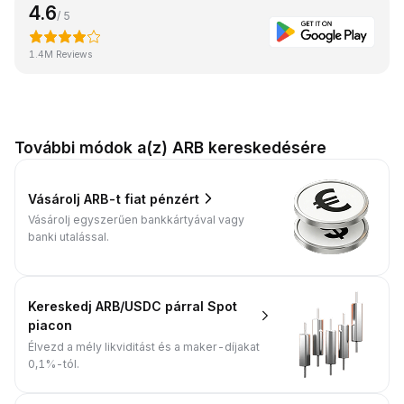
4.6
/ 5
1.4M Reviews
További módok a(z) ARB kereskedésére
Vásárolj ARB-t fiat pénzért
Vásárolj egyszerűen bankkártyával vagy
banki utalással.
Kereskedj ARB/USDC párral Spot
piacon
Élvezd a mély likviditást és a maker-díjakat
0,1%-tól.