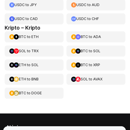
USDC
to
JPY
USDC
to
AUD
USDC
to
CAD
USDC
to
CHF
Kripto – Kripto
BTC
to
ETH
BTC
to
ADA
SOL
to
TRX
BTC
to
SOL
ETH
to
SOL
BTC
to
XRP
ETH
to
BNB
SOL
to
AVAX
BTC
to
DOGE
Névjegy