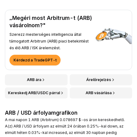
„Megéri most Arbitrum-t (ARB)
vásárolnom?"
Szerezz mesterséges intelligencia által
támogatott Arbitrum (ARB) piaci betekintést
és élő ARB / ISK árelemzést.
Kérdezd a TradeGPT-t
ARB ára
Árelőrejelzés
Kereskedj ARB/USDC párral
ARB vásárlása
ARB / USD árfolyamgrafikon
A mai napon 1 ARB (Arbitrum) 0.078697 $-os áron kereskedhető.
A(z) ARB / USD árfolyam az elmúlt 24 órában 0.25%-kal down, az
elmúlt héten 0.03%-kal increased, az elmúlt 30 napban pedig