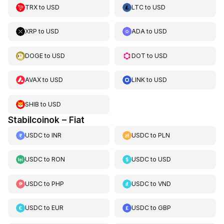
TRX
to
USD
LTC
to
USD
XRP
to
USD
ADA
to
USD
DOGE
to
USD
DOT
to
USD
AVAX
to
USD
LINK
to
USD
SHIB
to
USD
Stabilcoinok – Fiat
USDC
to
INR
USDC
to
PLN
USDC
to
RON
USDC
to
USD
USDC
to
PHP
USDC
to
VND
USDC
to
EUR
USDC
to
GBP