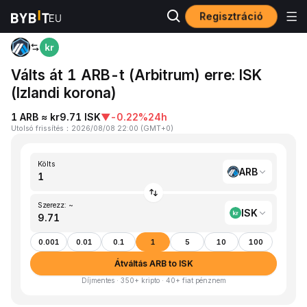
Regisztráció
Kezdőlap
ARB to ISK
Válts át 1 ARB-t (Arbitrum) erre: ISK
(Izlandi korona)
1 ARB ≈ kr9.71 ISK
▼
-0.22%
24h
Utolsó frissítés
：
2026/08/08 22:00
(
GMT+0
)
Költs
ARB
Szerezz: ~
ISK
0.001
0.01
0.1
1
5
10
100
Átváltás ARB to ISK
Díjmentes · 350+ kripto · 40+ fiat pénznem