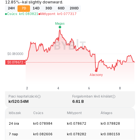
12.85%-kal slightly downward.
24H
7D
14D
30D
60D
200D
Csúcs
:
kr
0.083821
Mélypont
:
kr
0.077317
Utolsó frissítés: 2026-08-08, 22:00 GMT+0
Rekordmagasság
Rekord mélypont
kr2.39
kr0.070480
Piaci kapitalizáció
Forgalomban lévő kínálat
kr520.54M
6.61 B
Időszak
Csúcs
Mélypont
Átlagos
Mód
24 óra
kr0.078984
kr0.078672
kr0.078828
-0
7 nap
kr0.082606
kr0.078282
kr0.080159
+0