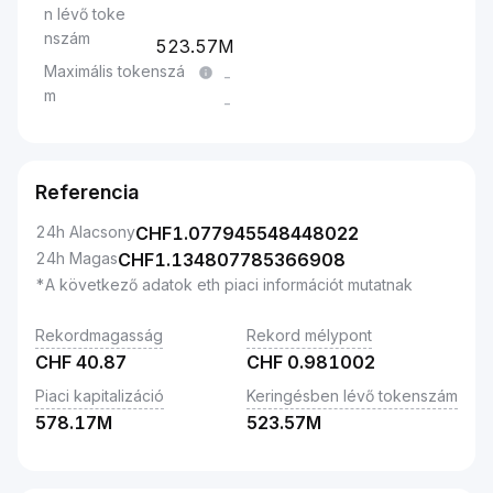
n lévő toke
nszám
523.57M
Maximális tokenszá
-
m
-
Referencia
24h Alacsony
CHF
1.077945548448022
24h Magas
CHF
1.134807785366908
*A következő adatok eth piaci információt mutatnak
Rekordmagasság
Rekord mélypont
CHF
40.87
CHF
0.981002
Piaci kapitalizáció
Keringésben lévő tokenszám
578.17M
523.57M