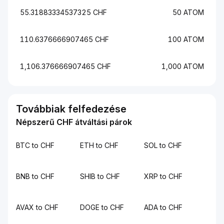
55.31883334537325 CHF
50 ATOM
110.6376666907465 CHF
100 ATOM
1,106.376666907465 CHF
1,000 ATOM
Továbbiak felfedezése
Népszerű CHF átváltási párok
BTC to CHF
ETH to CHF
SOL to CHF
BNB to CHF
SHIB to CHF
XRP to CHF
AVAX to CHF
DOGE to CHF
ADA to CHF