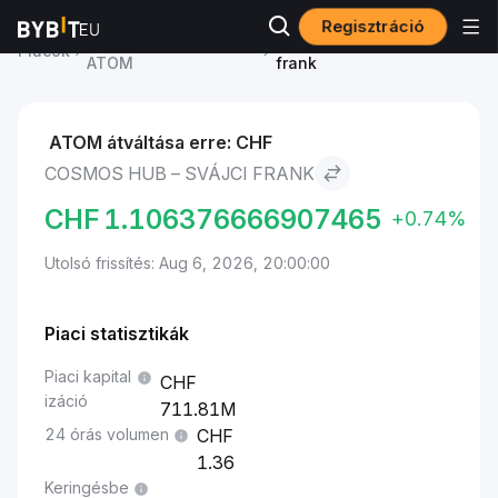
Regisztráció
Cosmos Hub ára
Cosmos Hub to Svájci
Piacok
ATOM
frank
ATOM átváltása erre: CHF
COSMOS HUB – SVÁJCI FRANK
CHF
1.106376666907465
+0.74%
Utolsó frissítés: Aug 6, 2026, 20:00:00
Piaci statisztikák
Piaci kapital
izáció
711.81M
24 órás volumen
1.36
Keringésbe