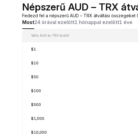
Népszerű AUD – TRX átv
Fedezd fel a népszerű AUD – TRX átváltási összegeket 0
Most
24 órával ezelőtt
1 hónappal ezelőtt
1 éve
Válts AUD és TRX között
$1
$10
$50
$100
$500
$1,000
$10,000