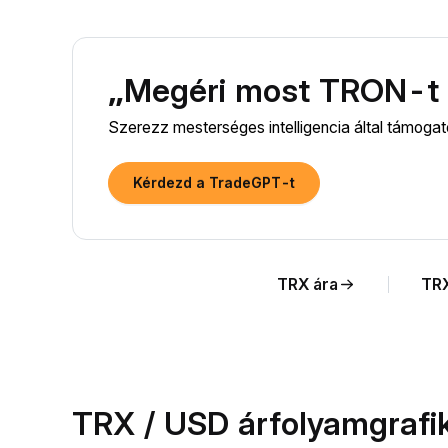
„Megéri most TRON-t 
Szerezz mesterséges intelligencia által támoga
Kérdezd a TradeGPT-t
TRX ára
TRX
TRX / USD árfolyamgrafi