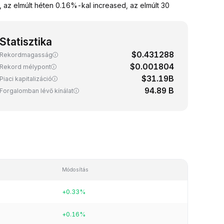
az elmúlt héten 0.16%-kal increased, az elmúlt 30
Statisztika
$0.431288
Rekordmagasság
$0.001804
Rekord mélypont
$31.19B
Piaci kapitalizáció
94.89 B
Forgalomban lévő kínálat
Módosítás
+0.33%
+0.16%