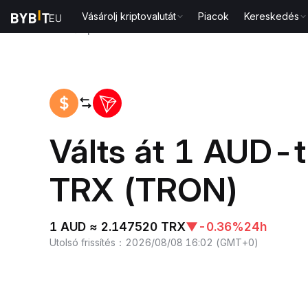
Vásárolj kriptovalutát
Piacok
Kereskedés
Kezdőlap
AUD to TRX
Válts át 1 AUD-t
TRX (TRON)
1 AUD ≈ 2.147520 TRX
▼
-0.36%
24h
Utolsó frissítés
：
2026/08/08 16:02
(
GMT+0
)