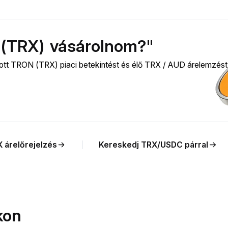
(TRX) vásárolnom?"
tott TRON (TRX) piaci betekintést és élő TRX / AUD árelemzést
 árelőrejelzés
Kereskedj TRX/USDC párral
kon