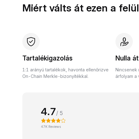
Miért válts át ezen a fel
Tartalékigazolás
Nulla át
1:1 arányú tartalékok, havonta ellenőrizve
Nincsenek r
On-Chain Merkle-bizonyítékkal.
árfolyam a 
4.7
/ 5
47K Reviews