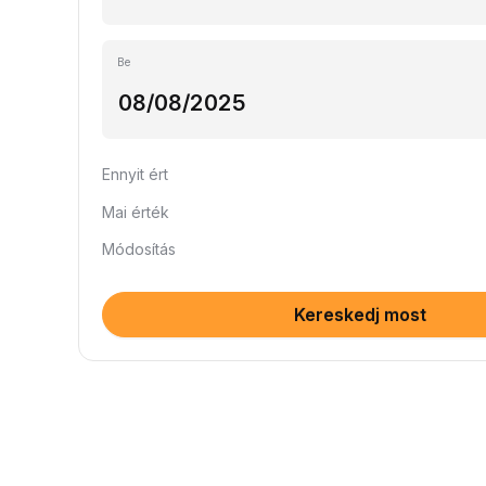
Be
Ennyit ért
Mai érték
Módosítás
Kereskedj most