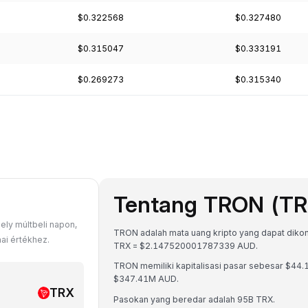
$0.322568
$0.327480
$0.315047
$0.333191
$0.269273
$0.315340
Tentang TRON (TR
ly múltbeli napon,
TRON adalah mata uang kripto yang dapat dikonve
ai értékhez.
TRX = $2.147520001787339 AUD.
TRON memiliki kapitalisasi pasar sebesar $4
$347.41M AUD.
TRX
Pasokan yang beredar adalah 95B TRX.