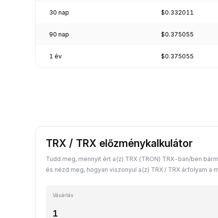
30 nap
$0.332011
90 nap
$0.375055
1 év
$0.375055
TRX / TRX előzménykalkulátor
Tudd meg, mennyit ért a(z) TRX (TRON) TRX-ban/ben bárme
és nézd meg, hogyan viszonyul a(z) TRX / TRX árfolyam a m
Vásárlás