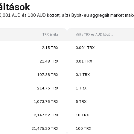
áltások
,001 AUD és 100 AUD között, a(z) Bybit-eu aggregált market makeré
TRX értéke
Válts TRX és AUD között
2.15 TRX
0.001 TRX
21.48 TRX
0.01 TRX
107.38 TRX
0.1 TRX
214.75 TRX
1 TRX
1,073.76 TRX
5 TRX
2,147.52 TRX
10 TRX
21,475.20 TRX
100 TRX