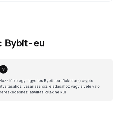
: Bybit-eu
3
Hozz létre egy ingyenes Bybit-eu-fiókot a(z) crypto
átváltásához, vásárlásához, eladásához vagy a vele való
kereskedéshez,
átváltási díjak nélkül
.