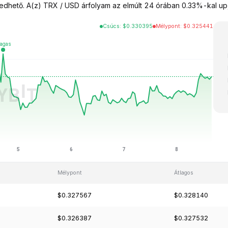
ető. A(z) TRX / USD árfolyam az elmúlt 24 órában 0.33%-kal up, 
Csúcs
:
$
0.330395
Mélypont
:
$
0.325441
Mélypont
Átlagos
$0.327567
$0.328140
$0.326387
$0.327532