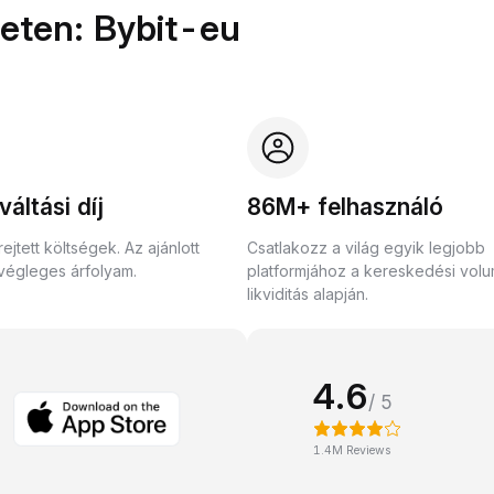
ületen: Bybit-eu
váltási díj
86M+ felhasználó
ejtett költségek. Az ajánlott
Csatlakozz a világ egyik legjobb
végleges árfolyam.
platformjához a kereskedési vol
likviditás alapján.
4.6
/ 5
1.4M Reviews