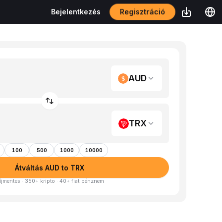
Regisztráció
Bejelentkezés
AUD
TRX
100
500
1000
10000
Átváltás AUD to TRX
íjmentes · 350+ kripto · 40+ fiat pénznem