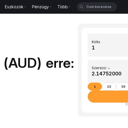
Eszközök
Pénzügy
Több
Költs
 (AUD) erre:
Szerezz: ~
1
10
50
D