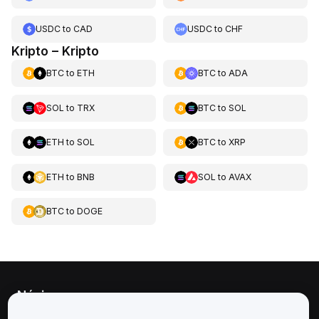
USDC
to
CAD
USDC
to
CHF
Kripto – Kripto
BTC
to
ETH
BTC
to
ADA
SOL
to
TRX
BTC
to
SOL
ETH
to
SOL
BTC
to
XRP
ETH
to
BNB
SOL
to
AVAX
BTC
to
DOGE
Névjegy