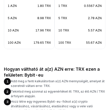
1 AZN
1.80 TRX
1 TRX
0.5567 AZN
5 AZN
8.98 TRX
5 TRX
2.78 AZN
10 AZN
17.96 TRX
10 TRX
5.57 AZN
100 AZN
179.65 TRX
100 TRX
55.67 AZN
Hogyan váltható át a(z) AZN erre: TRX ezen a
felületen: Bybit-eu
Add meg a fenti kalkulátorban a(z) AZN mennyiségét, amelyet át
1
szeretnél váltani erre: TRX.
Tekintsd meg azonnal az egyenértéket itt: TRX, az élő AZN / TRX
2
árfolyam alapján.
Hozz létre egy ingyenes Bybit-eu-fiókot a(z) crypto
3
átváltásához, vásárlásához, eladásához vagy a vele való