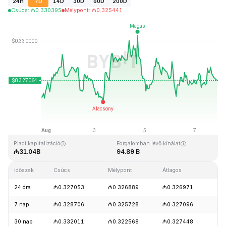
24H
7D
14D
30D
60D
200D
Csúcs
:
₼
0.330395
Mélypont
:
₼
0.325441
Utolsó frissítés: 2026-08-07, 20:37 GMT+0
Rekordmagasság
Rekord mélypont
₼0.431288
₼0.001804
Piaci kapitalizáció
Forgalomban lévő kínálat
₼31.04B
94.89 B
Időszak
Csúcs
Mélypont
Átlagos
Mód
24 óra
₼0.327053
₼0.326889
₼0.326971
+0
7 nap
₼0.328706
₼0.325728
₼0.327096
+0
30 nap
₼0.332011
₼0.322568
₼0.327448
-0