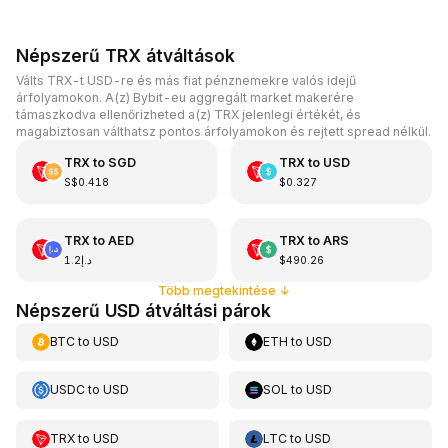
Népszerű TRX átváltások
Válts TRX-t USD-re és más fiat pénznemekre valós idejű
árfolyamokon. A(z) Bybit-eu aggregált market makerére
támaszkodva ellenőrizheted a(z) TRX jelenlegi értékét, és
magabiztosan válthatsz pontos árfolyamokon és rejtett spread nélkül.
TRX
to
SGD
TRX
to
USD
S$0.418
$0.327
TRX
to
AED
TRX
to
ARS
د.إ1.2
$490.26
Több megtekintése
↓
Népszerű USD átváltási párok
BTC
to
USD
ETH
to
USD
USDC
to
USD
SOL
to
USD
TRX
to
USD
LTC
to
USD