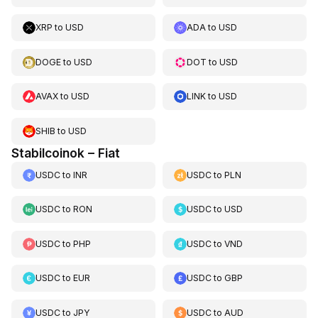
XRP
to
USD
ADA
to
USD
DOGE
to
USD
DOT
to
USD
AVAX
to
USD
LINK
to
USD
SHIB
to
USD
Stabilcoinok – Fiat
USDC
to
INR
USDC
to
PLN
USDC
to
RON
USDC
to
USD
USDC
to
PHP
USDC
to
VND
USDC
to
EUR
USDC
to
GBP
USDC
to
JPY
USDC
to
AUD