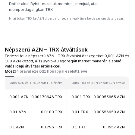
Daftar akun Bybit-eu untuk membeli, menjual, atau
memperdagangkan TRX
Nilai tukar TRX ke AZN diperbarui secara real-time berdasarkan data pasar.
Népszerű AZN – TRX átváltások
Fedezd fel a népszerű AZN – TRX átváltási összegeket 0,001 AZN és
100 AZN között, a(z) Bybit-eu aggregált market makerén alapuló
valós idejű átváltási értékekkel.
Most
24 órával ezelőtt
1 hónappal ezelőtt
1 éve
Válts AZN és TRX között
TRX értéke
Válts TRX és AZN között
AZN értéke
0.001 AZN
0.00179646 TRX
0.001 TRX
0.00055665 AZN
0.01 AZN
0.0180 TRX
0.01 TRX
0.00556650 AZN
0.1 AZN
0.1796 TRX
0.1 TRX
0.0557 AZN