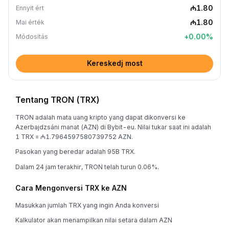
₼1.80
Ennyit ért
₼1.80
Mai érték
+
0.00
%
Módosítás
Kereskedj most
Tentang TRON (TRX)
TRON adalah mata uang kripto yang dapat dikonversi ke
Azerbajdzsáni manat (AZN) di Bybit-eu. Nilai tukar saat ini adalah
1 TRX = ₼1.7964597580739752 AZN.
Pasokan yang beredar adalah 95B TRX.
Dalam 24 jam terakhir, TRON telah turun 0.06%.
Cara Mengonversi TRX ke AZN
Masukkan jumlah TRX yang ingin Anda konversi
Kalkulator akan menampilkan nilai setara dalam AZN