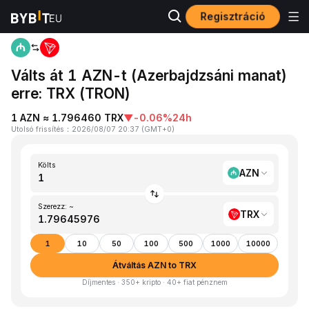
Regisztráció
Kezdőlap
AZN to TRX
Válts át 1 AZN-t (Azerbajdzsáni manat)
erre: TRX (TRON)
1 AZN ≈ 1.796460 TRX
▼
-0.06%
24h
Utolsó frissítés
：
2026/08/07 20:37
(
GMT+0
)
Költs
AZN
Szerezz: ~
TRX
1
10
50
100
500
1000
10000
Átváltás AZN to TRX
Díjmentes · 350+ kripto · 40+ fiat pénznem