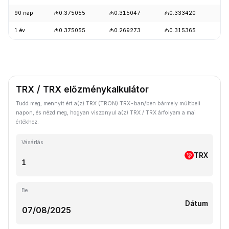
90 nap
₼0.375055
₼0.315047
₼0.333420
+0
1 év
₼0.375055
₼0.269273
₼0.315365
-3
TRX / TRX előzménykalkulátor
Tudd meg, mennyit ért a(z) TRX (TRON) TRX-ban/ben bármely múltbeli
napon, és nézd meg, hogyan viszonyul a(z) TRX / TRX árfolyam a mai
értékhez.
Vásárlás
TRX
Be
Dátum