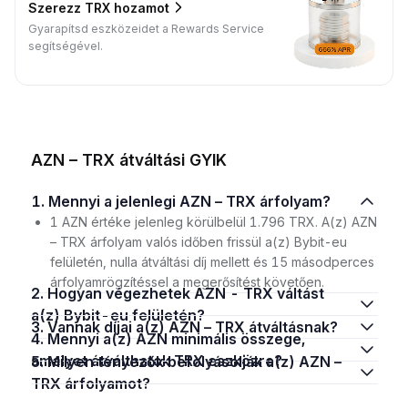
Szerezz TRX hozamot
Gyarapítsd eszközeidet a Rewards Service
segítségével.
AZN – TRX átváltási GYIK
1. Mennyi a jelenlegi AZN – TRX árfolyam?
1 AZN értéke jelenleg körülbelül 1.796 TRX. A(z) AZN
– TRX árfolyam valós időben frissül a(z) Bybit-eu
felületén, nulla átváltási díj mellett és 15 másodperces
árfolyamrögzítéssel a megerősítést követően.
2. Hogyan végezhetek AZN - TRX váltást
a(z) Bybit-eu felületén?
3. Vannak díjai a(z) AZN – TRX átváltásnak?
4. Mennyi a(z) AZN minimális összege,
amelyet átválthatok TRX eszközre?
5. Milyen tényezők befolyásolják a(z) AZN –
TRX árfolyamot?