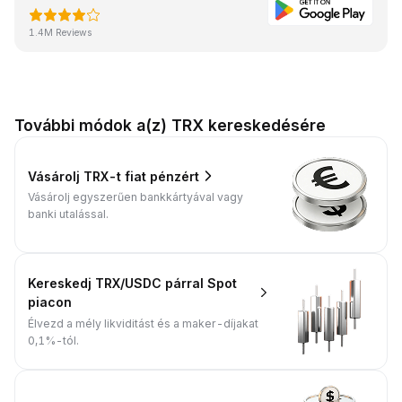
1.4M Reviews
További módok a(z) TRX kereskedésére
Vásárolj TRX-t fiat pénzért
Vásárolj egyszerűen bankkártyával vagy
banki utalással.
Kereskedj TRX/USDC párral Spot
piacon
Élvezd a mély likviditást és a maker-díjakat
0,1%-tól.