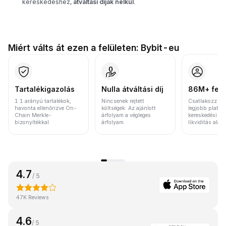
kereskedéshez,
átváltási díjak nélkül
.
Miért válts át ezen a felületen: Bybit-eu
Tartalékigazolás
Nulla átváltási díj
86M+ felh
1:1 arányú tartalékok,
Nincsenek rejtett
Csatlakozz a v
havonta ellenőrizve On-
költségek. Az ajánlott
legjobb platfo
Chain Merkle-
árfolyam a végleges
kereskedési vo
bizonyítékkal.
árfolyam.
likviditás alap
4.7
/ 5
47K Reviews
4.6
/ 5