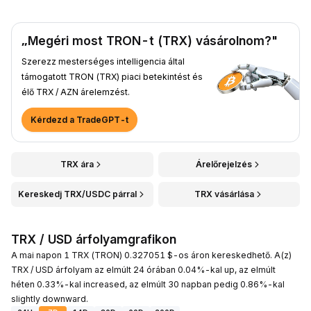
„Megéri most TRON-t (TRX) vásárolnom?"
Szerezz mesterséges intelligencia által
támogatott TRON (TRX) piaci betekintést és
élő TRX / AZN árelemzést.
Kérdezd a TradeGPT-t
TRX ára
Árelőrejelzés
Kereskedj TRX/USDC párral
TRX vásárlása
TRX / USD árfolyamgrafikon
A mai napon 1 TRX (TRON) 0.327051 $-os áron kereskedhető. A(z)
TRX / USD árfolyam az elmúlt 24 órában 0.04%-kal up, az elmúlt
héten 0.33%-kal increased, az elmúlt 30 napban pedig 0.86%-kal
slightly downward.