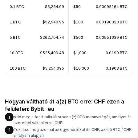
0.1 BTC
$5,254.09
$50
0.00095164 BTC
1 BTC
$52,540.95
$100
0.00190328 BTC
5 BTC
$262,704.74
$500
0.00951639 BTC
10 BTC
$525,409.48
$1,000
0.0190 BTC
100 BTC
$5,254,095
$10,000
0.1903 BTC
Hogyan váltható át a(z) BTC erre: CHF ezen a
felületen: Bybit-eu
Add meg a fenti kalkulátorban a(z) BTC mennyiségét, amelyet át
1
szeretnél váltani erre: CHF.
Tekintsd meg azonnal az egyenértéket itt: CHF, az élő BTC / CHF
2
árfolyam alapján.