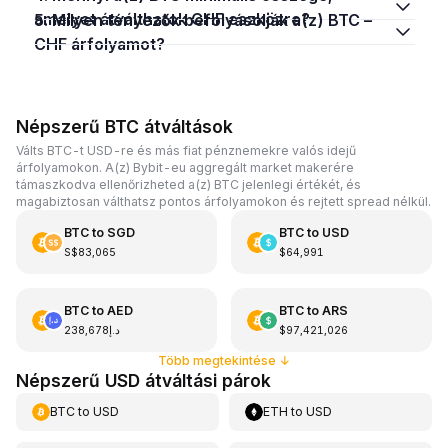
amelyet átválthatok CHF eszközre?
5. Milyen tényezők befolyásolják a(z) BTC –
CHF árfolyamot?
Népszerű BTC átváltások
Válts BTC-t USD-re és más fiat pénznemekre valós idejű
árfolyamokon. A(z) Bybit-eu aggregált market makerére
támaszkodva ellenőrizheted a(z) BTC jelenlegi értékét, és
magabiztosan válthatsz pontos árfolyamokon és rejtett spread nélkül.
BTC
to
SGD
BTC
to
USD
S$83,065
$64,991
BTC
to
AED
BTC
to
ARS
د.إ238,678
$97,421,026
Több megtekintése
↓
Népszerű USD átváltási párok
BTC
to
USD
ETH
to
USD