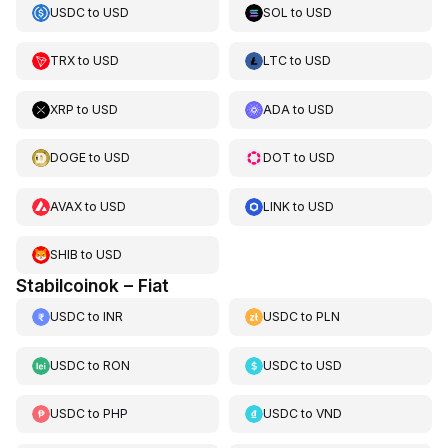
USDC
to
USD
SOL
to
USD
TRX
to
USD
LTC
to
USD
XRP
to
USD
ADA
to
USD
DOGE
to
USD
DOT
to
USD
AVAX
to
USD
LINK
to
USD
SHIB
to
USD
Stabilcoinok – Fiat
USDC
to
INR
USDC
to
PLN
USDC
to
RON
USDC
to
USD
USDC
to
PHP
USDC
to
VND