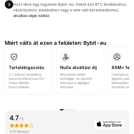
Hozz létre egy ingyenes Bybit-eu-fiókot a(z) BTC átváltásához,
3
vásárlásához, eladásához vagy a vele való kereskedéshez,
átváltási díjak nélkül
.
Miért válts át ezen a felületen: Bybit-eu
Tartalékigazolás
Nulla átváltási díj
86M+ felh
1:1 arányú tartalékok,
Nincsenek rejtett
Csatlakozz a v
havonta ellenőrizve On-
költségek. Az ajánlott
legjobb platfo
Chain Merkle-
árfolyam a végleges
kereskedési vo
bizonyítékkal.
árfolyam.
likviditás alap
4.7
/ 5
47K Reviews