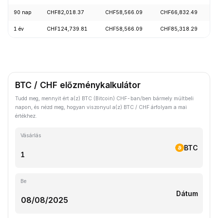
90 nap
CHF82,018.37
CHF58,566.09
CHF66,832.49
1 év
CHF124,739.81
CHF58,566.09
CHF85,318.29
BTC / CHF előzménykalkulátor
Tudd meg, mennyit ért a(z) BTC (Bitcoin) CHF-ban/ben bármely múltbeli
napon, és nézd meg, hogyan viszonyul a(z) BTC / CHF árfolyam a mai
értékhez.
Vásárlás
BTC
Be
Dátum