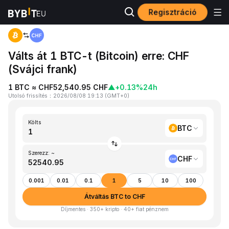
Regisztráció
Kezdőlap
BTC to CHF
Válts át 1 BTC-t (Bitcoin) erre: CHF
(Svájci frank)
1 BTC ≈ CHF52,540.95 CHF
▲
+0.13%
24h
Utolsó frissítés
：
2026/08/08 19:13
(
GMT+0
)
Költs
BTC
Szerezz: ~
CHF
0.001
0.01
0.1
1
5
10
100
Átváltás BTC to CHF
Díjmentes · 350+ kripto · 40+ fiat pénznem