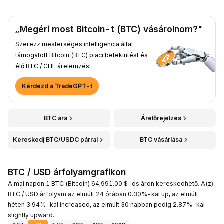
„Megéri most Bitcoin-t (BTC) vásárolnom?"
Szerezz mesterséges intelligencia által
támogatott Bitcoin (BTC) piaci betekintést és
élő BTC / CHF árelemzést.
Kérdezd a TradeGPT-t
BTC ára
Árelőrejelzés
Kereskedj BTC/USDC párral
BTC vásárlása
BTC / USD árfolyamgrafikon
A mai napon 1 BTC (Bitcoin) 64,991.00 $-os áron kereskedhető. A(z)
BTC / USD árfolyam az elmúlt 24 órában 0.30%-kal up, az elmúlt
héten 3.94%-kal increased, az elmúlt 30 napban pedig 2.87%-kal
slightly upward.