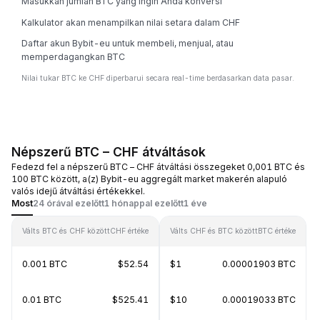
Masukkan jumlah BTC yang ingin Anda konversi
Kalkulator akan menampilkan nilai setara dalam CHF
Daftar akun Bybit-eu untuk membeli, menjual, atau
memperdagangkan BTC
Nilai tukar BTC ke CHF diperbarui secara real-time berdasarkan data pasar.
Népszerű BTC – CHF átváltások
Fedezd fel a népszerű BTC – CHF átváltási összegeket 0,001 BTC és
100 BTC között, a(z) Bybit-eu aggregált market makerén alapuló
valós idejű átváltási értékekkel.
Most
24 órával ezelőtt
1 hónappal ezelőtt
1 éve
Válts BTC és CHF között
CHF értéke
Válts CHF és BTC között
BTC értéke
0.001 BTC
$52.54
$1
0.00001903 BTC
0.01 BTC
$525.41
$10
0.00019033 BTC