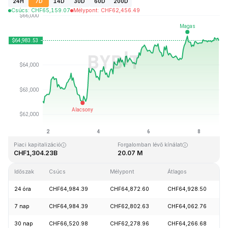
24H
7D
14D
30D
60D
200D
Csúcs
:
CHF
65,159.07
Mélypont
:
CHF
62,456.49
Utolsó frissítés: 2026-08-08, 19:13 GMT+0
Rekordmagasság
Rekord mélypont
CHF126,080.00
CHF67.81
Piaci kapitalizáció
Forgalomban lévő kínálat
CHF1,304.23B
20.07 M
Időszak
Csúcs
Mélypont
Átlagos
M
24 óra
CHF64,984.39
CHF64,872.60
CHF64,928.50
7 nap
CHF64,984.39
CHF62,802.63
CHF64,062.76
30 nap
CHF66,520.98
CHF62,278.96
CHF64,266.68