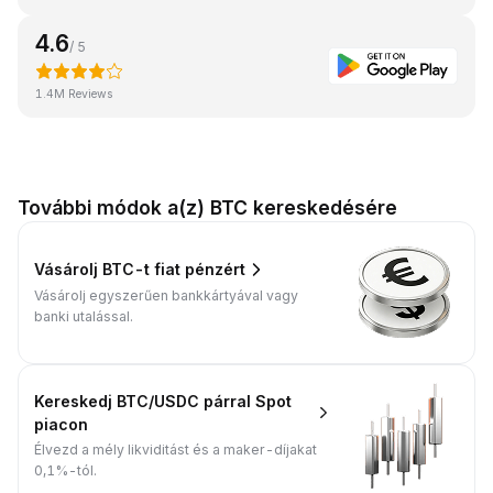
4.6
/ 5
1.4M Reviews
További módok a(z) BTC kereskedésére
Vásárolj BTC-t fiat pénzért
Vásárolj egyszerűen bankkártyával vagy
banki utalással.
Kereskedj BTC/USDC párral Spot
piacon
Élvezd a mély likviditást és a maker-díjakat
0,1%-tól.