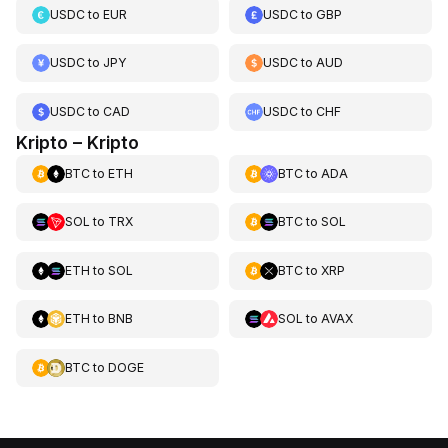
USDC
to
EUR
USDC
to
GBP
USDC
to
JPY
USDC
to
AUD
USDC
to
CAD
USDC
to
CHF
Kripto – Kripto
BTC
to
ETH
BTC
to
ADA
SOL
to
TRX
BTC
to
SOL
ETH
to
SOL
BTC
to
XRP
ETH
to
BNB
SOL
to
AVAX
BTC
to
DOGE