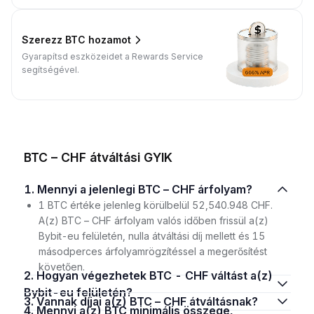
Szerezz BTC hozamot
Gyarapítsd eszközeidet a Rewards Service
segítségével.
BTC – CHF átváltási GYIK
1. Mennyi a jelenlegi BTC – CHF árfolyam?
1 BTC értéke jelenleg körülbelül 52,540.948 CHF.
A(z) BTC – CHF árfolyam valós időben frissül a(z)
Bybit-eu felületén, nulla átváltási díj mellett és 15
másodperces árfolyamrögzítéssel a megerősítést
követően.
2. Hogyan végezhetek BTC - CHF váltást a(z)
Bybit-eu felületén?
3. Vannak díjai a(z) BTC – CHF átváltásnak?
4. Mennyi a(z) BTC minimális összege,