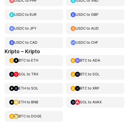
USDC
to
PHP
USDC
to
VND
USDC
to
EUR
USDC
to
GBP
USDC
to
JPY
USDC
to
AUD
USDC
to
CAD
USDC
to
CHF
Kripto – Kripto
BTC
to
ETH
BTC
to
ADA
SOL
to
TRX
BTC
to
SOL
ETH
to
SOL
BTC
to
XRP
ETH
to
BNB
SOL
to
AVAX
BTC
to
DOGE