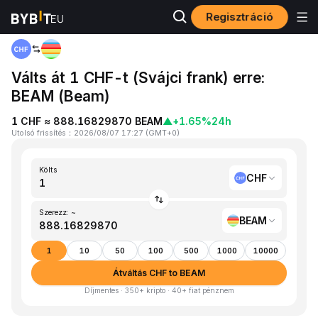
Regisztráció
Kezdőlap
CHF to BEAM
Válts át 1 CHF-t (Svájci frank) erre:
BEAM (Beam)
1 CHF ≈ 888.16829870 BEAM
▲
+1.65%
24h
Utolsó frissítés
：
2026/08/07 17:27
(
GMT+0
)
Költs
CHF
Szerezz: ~
BEAM
1
10
50
100
500
1000
10000
Átváltás CHF to BEAM
Díjmentes · 350+ kripto · 40+ fiat pénznem