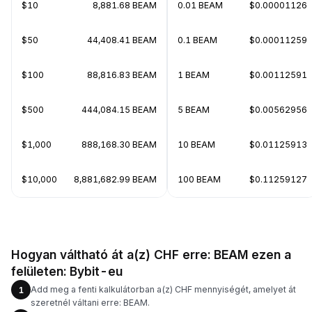
$10
8,881.68 BEAM
0.01 BEAM
$0.00001126
$50
44,408.41 BEAM
0.1 BEAM
$0.00011259
$100
88,816.83 BEAM
1 BEAM
$0.00112591
$500
444,084.15 BEAM
5 BEAM
$0.00562956
$1,000
888,168.30 BEAM
10 BEAM
$0.01125913
$10,000
8,881,682.99 BEAM
100 BEAM
$0.11259127
Hogyan váltható át a(z) CHF erre: BEAM ezen a
felületen: Bybit-eu
Add meg a fenti kalkulátorban a(z) CHF mennyiségét, amelyet át
1
szeretnél váltani erre: BEAM.