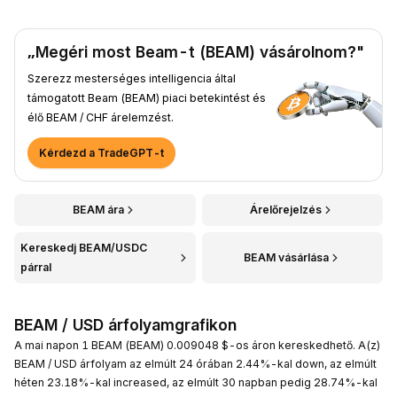
„Megéri most Beam-t (BEAM) vásárolnom?"
Szerezz mesterséges intelligencia által
támogatott Beam (BEAM) piaci betekintést és
élő BEAM / CHF árelemzést.
Kérdezd a TradeGPT-t
BEAM ára
Árelőrejelzés
Kereskedj BEAM/USDC
BEAM vásárlása
párral
BEAM / USD árfolyamgrafikon
A mai napon 1 BEAM (BEAM) 0.009048 $-os áron kereskedhető. A(z)
BEAM / USD árfolyam az elmúlt 24 órában 2.44%-kal down, az elmúlt
héten 23.18%-kal increased, az elmúlt 30 napban pedig 28.74%-kal