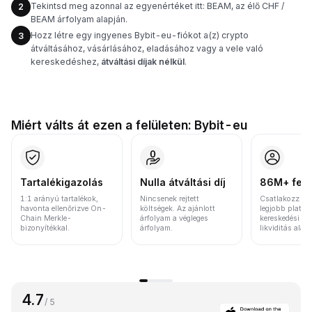
Tekintsd meg azonnal az egyenértéket itt: BEAM, az élő CHF /
2
BEAM árfolyam alapján.
Hozz létre egy ingyenes Bybit-eu-fiókot a(z) crypto
3
átváltásához, vásárlásához, eladásához vagy a vele való
kereskedéshez,
átváltási díjak nélkül
.
Miért válts át ezen a felületen: Bybit-eu
Tartalékigazolás
Nulla átváltási díj
86M+ felh
1:1 arányú tartalékok,
Nincsenek rejtett
Csatlakozz a v
havonta ellenőrizve On-
költségek. Az ajánlott
legjobb platfo
Chain Merkle-
árfolyam a végleges
kereskedési vo
bizonyítékkal.
árfolyam.
likviditás alap
4.7
/ 5