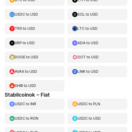
USDC
to
USD
SOL
to
USD
TRX
to
USD
LTC
to
USD
XRP
to
USD
ADA
to
USD
DOGE
to
USD
DOT
to
USD
AVAX
to
USD
LINK
to
USD
SHIB
to
USD
Stabilcoinok – Fiat
USDC
to
INR
USDC
to
PLN
USDC
to
RON
USDC
to
USD