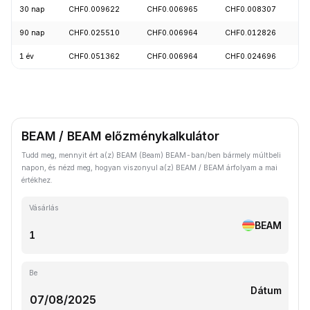
30 nap
CHF0.009622
CHF0.006965
CHF0.008307
+
90 nap
CHF0.025510
CHF0.006964
CHF0.012826
-
1 év
CHF0.051362
CHF0.006964
CHF0.024696
-
BEAM / BEAM előzménykalkulátor
Tudd meg, mennyit ért a(z) BEAM (Beam) BEAM-ban/ben bármely múltbeli
napon, és nézd meg, hogyan viszonyul a(z) BEAM / BEAM árfolyam a mai
értékhez.
Vásárlás
BEAM
Be
Dátum