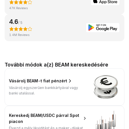
47K Reviews
4.6
/ 5
1.4M Reviews
További módok a(z) BEAM kereskedésére
Vásárolj BEAM-t fiat pénzért
Vásárolj egyszerűen bankkártyával vagy
banki utalással.
Kereskedj BEAM/USDC párral Spot
piacon
Élvezd a mély likviditást és a maker-díjakat