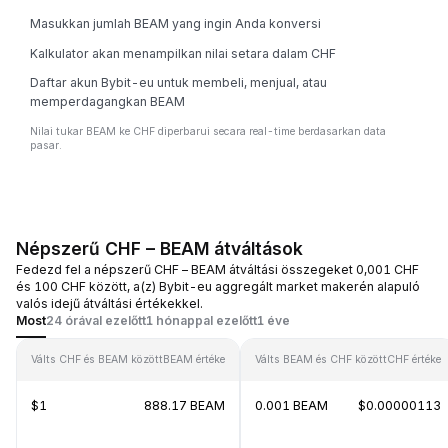
Masukkan jumlah BEAM yang ingin Anda konversi
Kalkulator akan menampilkan nilai setara dalam CHF
Daftar akun Bybit-eu untuk membeli, menjual, atau
memperdagangkan BEAM
Nilai tukar BEAM ke CHF diperbarui secara real-time berdasarkan data
pasar.
Népszerű CHF – BEAM átváltások
Fedezd fel a népszerű CHF – BEAM átváltási összegeket 0,001 CHF
és 100 CHF között, a(z) Bybit-eu aggregált market makerén alapuló
valós idejű átváltási értékekkel.
Most
24 órával ezelőtt
1 hónappal ezelőtt
1 éve
Válts CHF és BEAM között
BEAM értéke
Válts BEAM és CHF között
CHF értéke
$1
888.17 BEAM
0.001 BEAM
$0.00000113