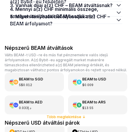
a(z) Bybit-eu felületén?
3. Vannak díjai a(z) CHF – BEAM átváltásnak?
4. Mennyi a(z) CHF minimális összege,
amelyet átválthatok BEAM eszközre?
5. Milyen tényezők befolyásolják a(z) CHF –
BEAM árfolyamot?
Népszerű BEAM átváltások
Válts BEAM-t USD-re és más fiat pénznemekre valós idejű
árfolyamokon. A(z) Bybit-eu aggregált market makerére
támaszkodva ellenőrizheted a(z) BEAM jelenlegi értékét, és
magabiztosan válthatsz pontos árfolyamokon és rejtett spread nélkül.
BEAM
to
SGD
BEAM
to
USD
S$0.012
$0.009
BEAM
to
AED
BEAM
to
ARS
د.إ0.033
$13.55
Több megtekintése
↓
Népszerű USD átváltási párok
BTC
to
USD
ETH
to
USD