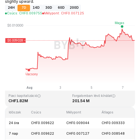
slightly upward.
24H
7D
14D
30D
60D
200D
Csúcs
:
CHF
0.009755
Mélypont
:
CHF
0.007125
Utolsó frissítés: 2026-08-07, 17:27 GMT+0
Rekordmagasság
Rekord mélypont
CHF4.28
CHF0.006168
Piaci kapitalizáció
Forgalomban lévő kínálat
CHF1.82M
201.54 M
Időszak
Csúcs
Mélypont
Átlagos
M
24 óra
CHF0.009622
CHF0.009044
CHF0.009333
-
7 nap
CHF0.009622
CHF0.007127
CHF0.008548
+