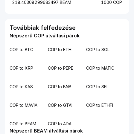
218.40308299683497 BEAM
1000 COP
Továbbiak felfedezése
Népszerű COP átváltási párok
COP to BTC
COP to ETH
COP to SOL
COP to XRP
COP to PEPE
COP to MATIC
COP to KAS
COP to BNB
COP to SEI
COP to MAVIA
COP to GTAI
COP to ETHFI
COP to BEAM
COP to ADA
Népszerű BEAM átváltási párok