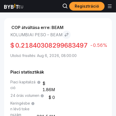
Regisztráció
Piacok
BEAM ára BEAM
Kolumbiai peso to BEAM
COP átváltása erre: BEAM
KOLUMBIAI PESO – BEAM
$
0.21840308299683497
-0.56%
Utolsó frissítés: Aug 6, 2026, 08:00:00
Piaci statisztikák
Piaci kapitalizá
ció
1.86M
24 órás volumen
0
Keringésbe
n lévő toke
nszám