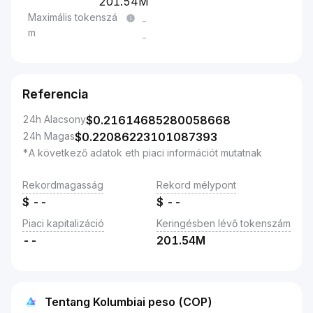
201.54M
Maximális tokenszá
-
m
-
Referencia
24h Alacsony
$
0.21614685280058668
24h Magas
$
0.22086223101087393
*A következő adatok eth piaci információt mutatnak
Rekordmagasság
Rekord mélypont
$
--
$
--
Piaci kapitalizáció
Keringésben lévő tokenszám
--
201.54M
Tentang Kolumbiai peso (COP)