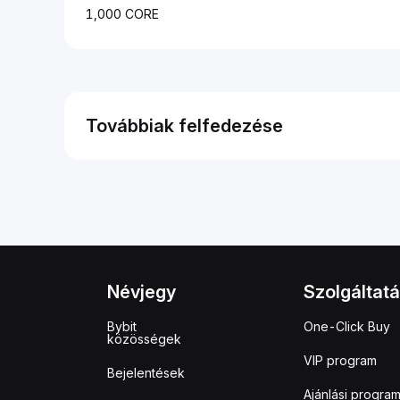
1,000 CORE
Továbbiak felfedezése
Névjegy
Szolgáltat
Bybit
One-Click Buy
közösségek
VIP program
Bejelentések
Ajánlási progra