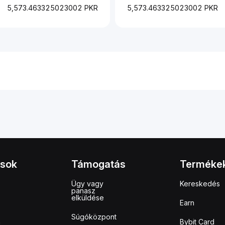
5,573.463325023002 PKR
5,573.463325023002 PKR
ások
Támogatás
Terméke
Ügy vagy
Kereskedés
panasz
elküldése
Earn
Súgóközpont
m
Bybit Card