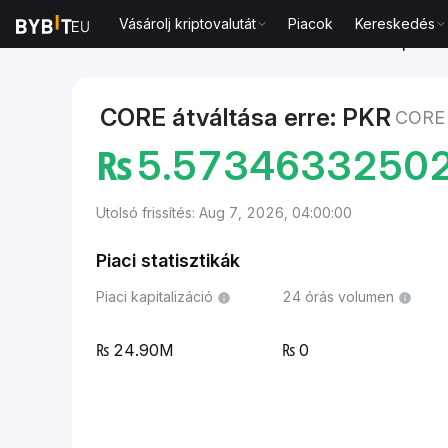
Vásárolj kriptovalutát
Piacok
Kereskedés
Piacok
Core ára CORE
Core to Pakisztáni rúpia
CORE átváltása erre: PKR
CORE 
₨
5.5734633250
Utolsó frissítés: Aug 7, 2026, 04:00:00
Piaci statisztikák
Piaci kapitalizáció
24 órás volumen
24.90M
0