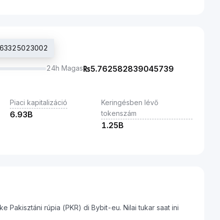
3463325023002
24h Magas
₨
5.762582839045739
Piaci kapitalizáció
Keringésben lévő
tokenszám
6.93B
1.25B
Pakisztáni rúpia (PKR) di Bybit-eu. Nilai tukar saat ini