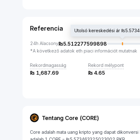
Referencia
Utolsó kereskedési ár ₨5.57
24h Alacsony
₨
5.512277599898
*A következő adatok eth piaci információt mutatnak
Rekordmagasság
Rekord mélypont
₨
1,687.69
₨
4.65
Tentang Core (CORE)
Core adalah mata uang kripto yang dapat dikonversi ke 
adalah 1 CORE = ₨5.573463325023002 PKR.