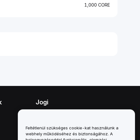
1,000 CORE
k
Jogi
Összeférhetetlenségi politika
A letétkezelési és
Feltétlenül szükséges cookie-kat használunk a
adminisztrációs szabályzat
webhely működéséhez és biztonságához. A
összefoglalója
beleegyezéseddel funkcionális, elemzési,