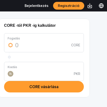
Regisztráció
Bejelentkezés
CORE -tól PKR -ig kalkulátor
Fogadás
CORE
Kiadás
PKR
₨
CORE vásárlása