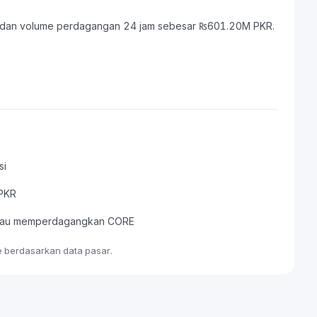
PKR dan volume perdagangan 24 jam sebesar ₨601.20M PKR.
si
 PKR
, atau memperdagangkan CORE
me berdasarkan data pasar.