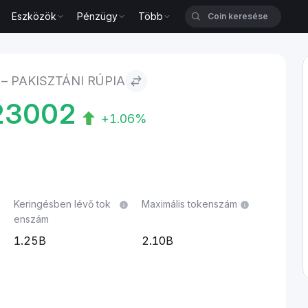
Eszközök
Pénzügy
Több
– PAKISZTÁNI RÚPIA
23002
+1.06%
Keringésben lévő tok
Maximális tokenszám
enszám
1.25B
2.10B