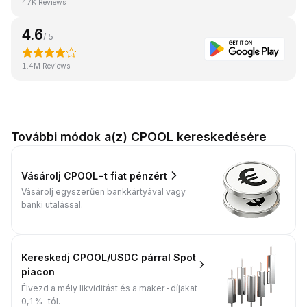
47K Reviews
4.6
/ 5
1.4M Reviews
További módok a(z) CPOOL kereskedésére
Vásárolj CPOOL-t fiat pénzért
Vásárolj egyszerűen bankkártyával vagy
banki utalással.
Kereskedj CPOOL/USDC párral Spot
piacon
Élvezd a mély likviditást és a maker-díjakat
0,1%-tól.