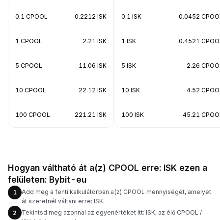
0.1 CPOOL
0.2212 ISK
0.1 ISK
0.0452 CPOO
1 CPOOL
2.21 ISK
1 ISK
0.4521 CPOO
5 CPOOL
11.06 ISK
5 ISK
2.26 CPOO
10 CPOOL
22.12 ISK
10 ISK
4.52 CPOO
100 CPOOL
221.21 ISK
100 ISK
45.21 CPOO
Hogyan váltható át a(z) CPOOL erre: ISK ezen a
felületen: Bybit-eu
Add meg a fenti kalkulátorban a(z) CPOOL mennyiségét, amelyet
1
át szeretnél váltani erre: ISK.
Tekintsd meg azonnal az egyenértéket itt: ISK, az élő CPOOL /
2