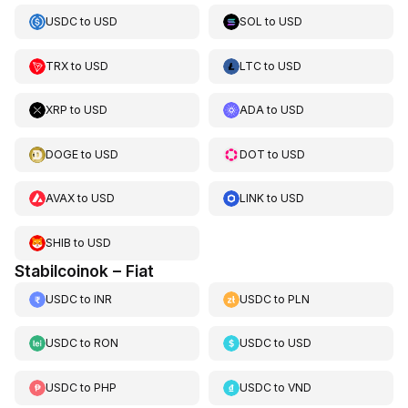
USDC
to
USD
SOL
to
USD
TRX
to
USD
LTC
to
USD
XRP
to
USD
ADA
to
USD
DOGE
to
USD
DOT
to
USD
AVAX
to
USD
LINK
to
USD
SHIB
to
USD
Stabilcoinok – Fiat
USDC
to
INR
USDC
to
PLN
USDC
to
RON
USDC
to
USD
USDC
to
PHP
USDC
to
VND