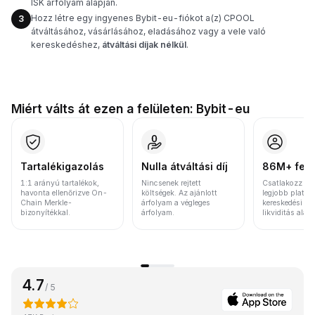
ISK árfolyam alapján.
Hozz létre egy ingyenes Bybit-eu-fiókot a(z) CPOOL
3
átváltásához, vásárlásához, eladásához vagy a vele való
kereskedéshez,
átváltási díjak nélkül
.
Miért válts át ezen a felületen: Bybit-eu
Tartalékigazolás
Nulla átváltási díj
86M+ felh
1:1 arányú tartalékok,
Nincsenek rejtett
Csatlakozz a v
havonta ellenőrizve On-
költségek. Az ajánlott
legjobb platfo
Chain Merkle-
árfolyam a végleges
kereskedési vo
bizonyítékkal.
árfolyam.
likviditás alap
4.7
/ 5