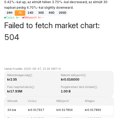
0.42%-kal up, az elmúlt héten 3.70%-kal decreased, az elmúlt 30
napban pedig 4.70%-kal slightly downward.
24H
7D
14D
30D
60D
200D
Csúcs
:
kr
--
Mélypont
:
kr
--
Failed to fetch market chart:
504
Utolsó frissítés: 2026-08-07, 13:18 GMT+0
Rekordmagasság
Rekord mélypont
kr2.55
kr0.016000
Piaci kapitalizáció
Forgalomban lévő kínálat
kr17.93M
1.00 B
Időszak
Csúcs
Mélypont
Átlagos
Mód
24 óra
kr0.017917
kr0.017804
kr0.017860
+0