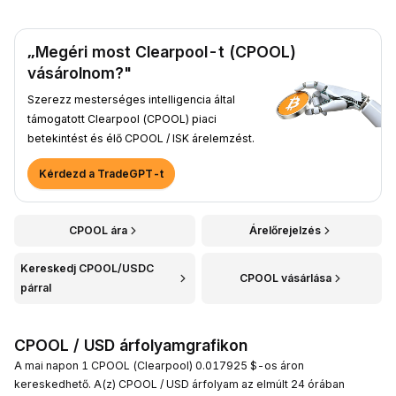
„Megéri most Clearpool-t (CPOOL)
vásárolnom?"
Szerezz mesterséges intelligencia által
támogatott Clearpool (CPOOL) piaci
betekintést és élő CPOOL / ISK árelemzést.
Kérdezd a TradeGPT-t
CPOOL ára
Árelőrejelzés
Kereskedj CPOOL/USDC
CPOOL vásárlása
párral
CPOOL / USD árfolyamgrafikon
A mai napon 1 CPOOL (Clearpool) 0.017925 $-os áron
kereskedhető. A(z) CPOOL / USD árfolyam az elmúlt 24 órában