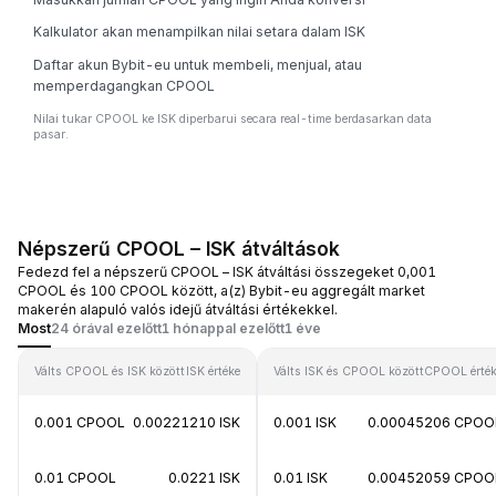
Kalkulator akan menampilkan nilai setara dalam ISK
Daftar akun Bybit-eu untuk membeli, menjual, atau
memperdagangkan CPOOL
Nilai tukar CPOOL ke ISK diperbarui secara real-time berdasarkan data
pasar.
Népszerű CPOOL – ISK átváltások
Fedezd fel a népszerű CPOOL – ISK átváltási összegeket 0,001
CPOOL és 100 CPOOL között, a(z) Bybit-eu aggregált market
makerén alapuló valós idejű átváltási értékekkel.
Most
24 órával ezelőtt
1 hónappal ezelőtt
1 éve
Válts CPOOL és ISK között
ISK értéke
Válts ISK és CPOOL között
CPOOL érté
0.001 CPOOL
0.00221210 ISK
0.001 ISK
0.00045206 CPOO
0.01 CPOOL
0.0221 ISK
0.01 ISK
0.00452059 CPOO