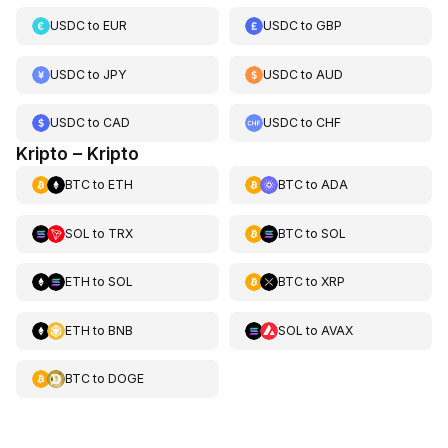
USDC
to
EUR
USDC
to
GBP
USDC
to
JPY
USDC
to
AUD
USDC
to
CAD
USDC
to
CHF
Kripto – Kripto
BTC
to
ETH
BTC
to
ADA
SOL
to
TRX
BTC
to
SOL
ETH
to
SOL
BTC
to
XRP
ETH
to
BNB
SOL
to
AVAX
BTC
to
DOGE