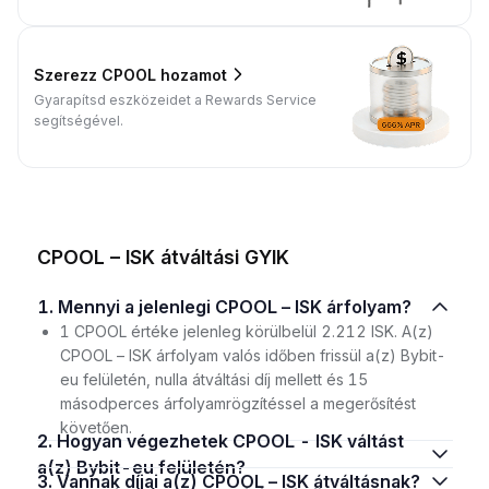
Szerezz CPOOL hozamot
Gyarapítsd eszközeidet a Rewards Service
segítségével.
CPOOL – ISK átváltási GYIK
1. Mennyi a jelenlegi CPOOL – ISK árfolyam?
1 CPOOL értéke jelenleg körülbelül 2.212 ISK. A(z)
CPOOL – ISK árfolyam valós időben frissül a(z) Bybit-
eu felületén, nulla átváltási díj mellett és 15
másodperces árfolyamrögzítéssel a megerősítést
követően.
2. Hogyan végezhetek CPOOL - ISK váltást
a(z) Bybit-eu felületén?
3. Vannak díjai a(z) CPOOL – ISK átváltásnak?