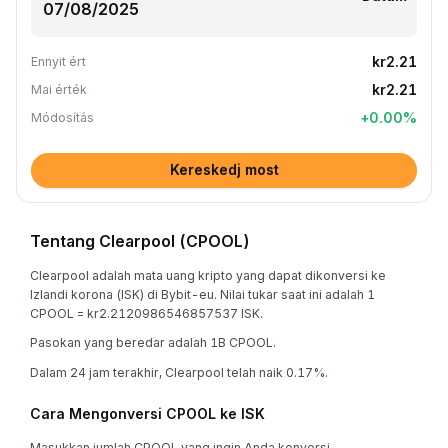
kr2.21
Ennyit ért
kr2.21
Mai érték
+
0.00
%
Módosítás
Kereskedj most
Tentang Clearpool (CPOOL)
Clearpool adalah mata uang kripto yang dapat dikonversi ke
Izlandi korona (ISK) di Bybit-eu. Nilai tukar saat ini adalah 1
CPOOL = kr2.2120986546857537 ISK.
Pasokan yang beredar adalah 1B CPOOL.
Dalam 24 jam terakhir, Clearpool telah naik 0.17%.
Cara Mengonversi CPOOL ke ISK
Masukkan jumlah CPOOL yang ingin Anda konversi