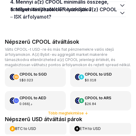
4. Mennyi a(z) CPOOL minimális összege,
amelyet átválthatok ISK eszközre?
5. Milyen tényezők befolyásolják a(z) CPOOL
– ISK árfolyamot?
Népszerű CPOOL átváltások
Válts CPOOL-t USD-re és más fiat pénznemekre valós idejű
árfolyamokon. A(z) Bybit-eu aggregált market makerére
támaszkodva ellenőrizheted a(z) CPOOL jelenlegi értékét, és
magabiztosan válthatsz pontos árfolyamokon és rejtett spread nélkül.
CPOOL
to
SGD
CPOOL
to
USD
S$0.023
$0.018
CPOOL
to
AED
CPOOL
to
ARS
د.إ0.066
$26.84
Több megtekintése
↓
Népszerű USD átváltási párok
BTC
to
USD
ETH
to
USD