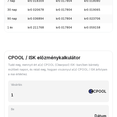
7 nap
kr0.018309
kr0.017804
kr0.018080
-3
30 nap
kr0.020678
kr0.017804
kr0.019065
-4
90 nap
kr0.036894
kr0.017804
kr0.023706
-1
1 év
kr0.211768
kr0.017804
kr0.059158
-8
CPOOL / ISK előzménykalkulátor
Tudd meg, mennyit ért a(z) CPOOL (Clearpool) ISK-ban/ben bármely
múltbeli napon, és nézd meg, hogyan viszonyul a(z) CPOOL / ISK árfolyam
a mai értékhez.
Vásárlás
CPOOL
Be
Dátum