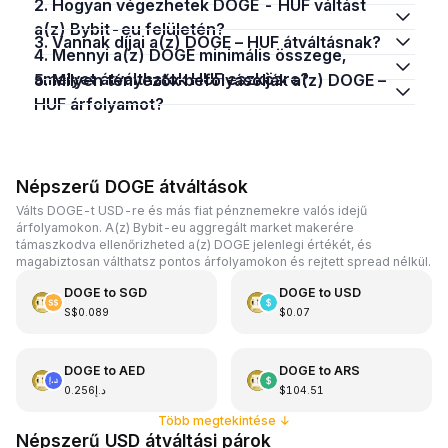
2. Hogyan végezhetek DOGE - HUF váltást
a(z) Bybit-eu felületén?
3. Vannak díjai a(z) DOGE – HUF átváltásnak?
4. Mennyi a(z) DOGE minimális összege,
amelyet átválthatok HUF eszközre?
5. Milyen tényezők befolyásolják a(z) DOGE –
HUF árfolyamot?
Népszerű DOGE átváltások
Válts DOGE-t USD-re és más fiat pénznemekre valós idejű
árfolyamokon. A(z) Bybit-eu aggregált market makerére
támaszkodva ellenőrizheted a(z) DOGE jelenlegi értékét, és
magabiztosan válthatsz pontos árfolyamokon és rejtett spread nélkül.
DOGE
to
SGD
DOGE
to
USD
S$0.089
$0.07
DOGE
to
AED
DOGE
to
ARS
د.إ0.256
$104.51
Több megtekintése
↓
Népszerű USD átváltási párok