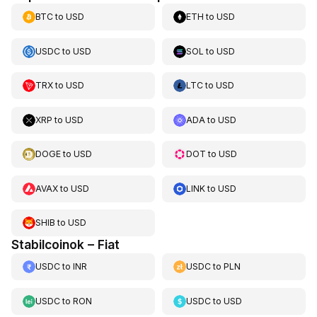
BTC
to
USD
ETH
to
USD
USDC
to
USD
SOL
to
USD
TRX
to
USD
LTC
to
USD
XRP
to
USD
ADA
to
USD
DOGE
to
USD
DOT
to
USD
AVAX
to
USD
LINK
to
USD
SHIB
to
USD
Stabilcoinok – Fiat
USDC
to
INR
USDC
to
PLN
USDC
to
RON
USDC
to
USD