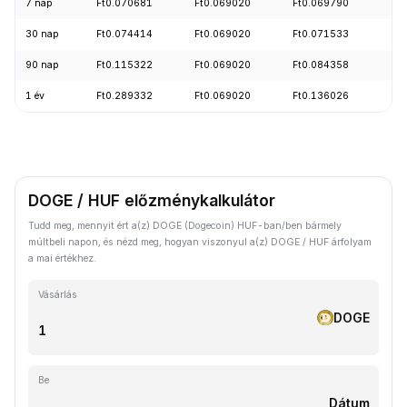
7 nap
Ft0.070681
Ft0.069020
Ft0.069790
-0
30 nap
Ft0.074414
Ft0.069020
Ft0.071533
-3
90 nap
Ft0.115322
Ft0.069020
Ft0.084358
-1
1 év
Ft0.289332
Ft0.069020
Ft0.136026
-6
DOGE / HUF előzménykalkulátor
Tudd meg, mennyit ért a(z) DOGE (Dogecoin) HUF-ban/ben bármely
múltbeli napon, és nézd meg, hogyan viszonyul a(z) DOGE / HUF árfolyam
a mai értékhez.
Vásárlás
DOGE
Be
Dátum