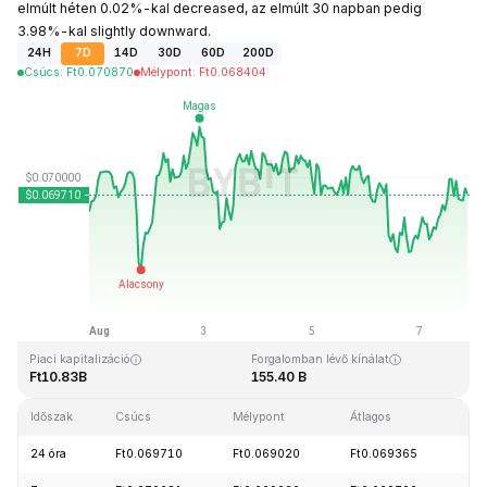
elmúlt héten 0.02%-kal decreased, az elmúlt 30 napban pedig
3.98%-kal slightly downward.
24H
7D
14D
30D
60D
200D
Csúcs
:
Ft
0.070870
Mélypont
:
Ft
0.068404
Utolsó frissítés: 2026-08-07, 20:48 GMT+0
Rekordmagasság
Rekord mélypont
Ft0.731578
Ft0.000087
Piaci kapitalizáció
Forgalomban lévő kínálat
Ft10.83B
155.40 B
Időszak
Csúcs
Mélypont
Átlagos
Mód
24 óra
Ft0.069710
Ft0.069020
Ft0.069365
+1