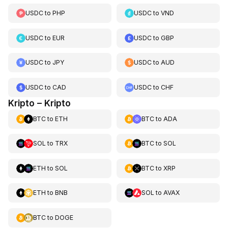
USDC
to
PHP
USDC
to
VND
USDC
to
EUR
USDC
to
GBP
USDC
to
JPY
USDC
to
AUD
USDC
to
CAD
USDC
to
CHF
Kripto – Kripto
BTC
to
ETH
BTC
to
ADA
SOL
to
TRX
BTC
to
SOL
ETH
to
SOL
BTC
to
XRP
ETH
to
BNB
SOL
to
AVAX
BTC
to
DOGE