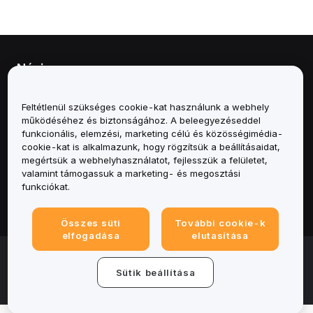
Névjegy
Szolgáltatások
Feltétlenül szükséges cookie-kat használunk a webhely
működéséhez és biztonságához. A beleegyezéseddel
Támogatás
funkcionális, elemzési, marketing célú és közösségimédia-
cookie-kat is alkalmazunk, hogy rögzítsük a beállításaidat,
megértsük a webhelyhasználatot, fejlesszük a felületet,
Termékek
valamint támogassuk a marketing- és megosztási
funkciókat.
Jogi
Összes süti
További cookie-k
elfogadása
elutasítása
© 2025-2026 Bybit.eu. All rights reserved.
Általános szerződési feltételek
|
Adatvédelmi
Sütik beállítása
feltételek
|
Impresszum
|
Cookie-beállításközpont