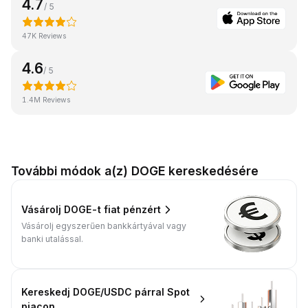
4.7
/ 5
47K Reviews
4.6
/ 5
1.4M Reviews
További módok a(z) DOGE kereskedésére
Vásárolj DOGE-t fiat pénzért
Vásárolj egyszerűen bankkártyával vagy
banki utalással.
Kereskedj DOGE/USDC párral Spot
piacon