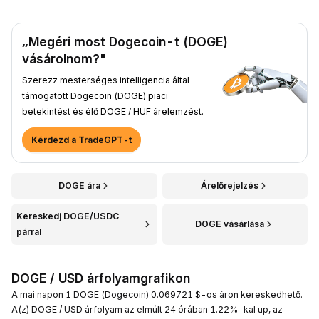
„Megéri most Dogecoin-t (DOGE)
vásárolnom?"
Szerezz mesterséges intelligencia által
támogatott Dogecoin (DOGE) piaci
betekintést és élő DOGE / HUF árelemzést.
Kérdezd a TradeGPT-t
DOGE ára
Árelőrejelzés
Kereskedj DOGE/USDC
DOGE vásárlása
párral
DOGE / USD árfolyamgrafikon
A mai napon 1 DOGE (Dogecoin) 0.069721 $-os áron kereskedhető.
A(z) DOGE / USD árfolyam az elmúlt 24 órában 1.22%-kal up, az