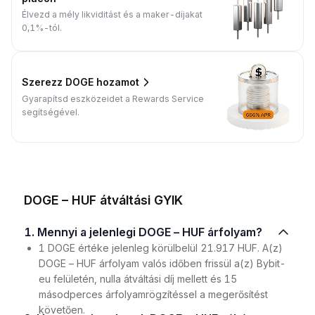
Élvezd a mély likviditást és a maker-díjakat
0,1%-tól.
Szerezz DOGE hozamot
Gyarapítsd eszközeidet a Rewards Service
segítségével.
DOGE – HUF átváltási GYIK
1. Mennyi a jelenlegi DOGE – HUF árfolyam?
1 DOGE értéke jelenleg körülbelül 21.917 HUF. A(z)
DOGE – HUF árfolyam valós időben frissül a(z) Bybit-
eu felületén, nulla átváltási díj mellett és 15
másodperces árfolyamrögzítéssel a megerősítést
követően.