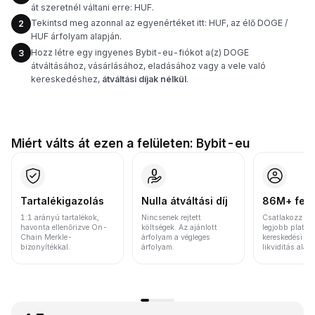
át szeretnél váltani erre: HUF.
Tekintsd meg azonnal az egyenértéket itt: HUF, az élő DOGE /
2
HUF árfolyam alapján.
Hozz létre egy ingyenes Bybit-eu-fiókot a(z) DOGE
3
átváltásához, vásárlásához, eladásához vagy a vele való
kereskedéshez,
átváltási díjak nélkül
.
Miért válts át ezen a felületen: Bybit-eu
Tartalékigazolás
Nulla átváltási díj
86M+ felh
1:1 arányú tartalékok,
Nincsenek rejtett
Csatlakozz a v
havonta ellenőrizve On-
költségek. Az ajánlott
legjobb platfo
Chain Merkle-
árfolyam a végleges
kereskedési vo
bizonyítékkal.
árfolyam.
likviditás alap