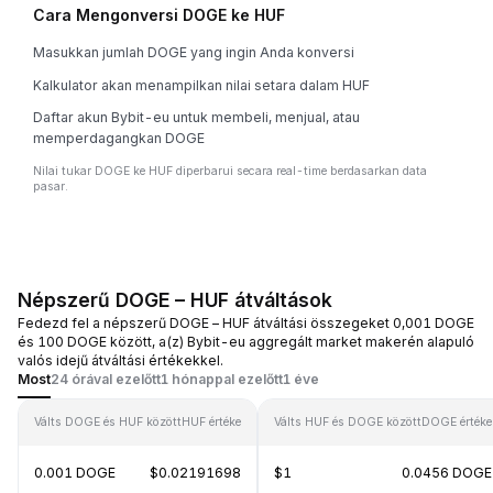
Cara Mengonversi DOGE ke HUF
Masukkan jumlah DOGE yang ingin Anda konversi
Kalkulator akan menampilkan nilai setara dalam HUF
Daftar akun Bybit-eu untuk membeli, menjual, atau
memperdagangkan DOGE
Nilai tukar DOGE ke HUF diperbarui secara real-time berdasarkan data
pasar.
Népszerű DOGE – HUF átváltások
Fedezd fel a népszerű DOGE – HUF átváltási összegeket 0,001 DOGE
és 100 DOGE között, a(z) Bybit-eu aggregált market makerén alapuló
valós idejű átváltási értékekkel.
Most
24 órával ezelőtt
1 hónappal ezelőtt
1 éve
Válts DOGE és HUF között
HUF értéke
Válts HUF és DOGE között
DOGE értéke
0.001 DOGE
$0.02191698
$1
0.0456 DOGE