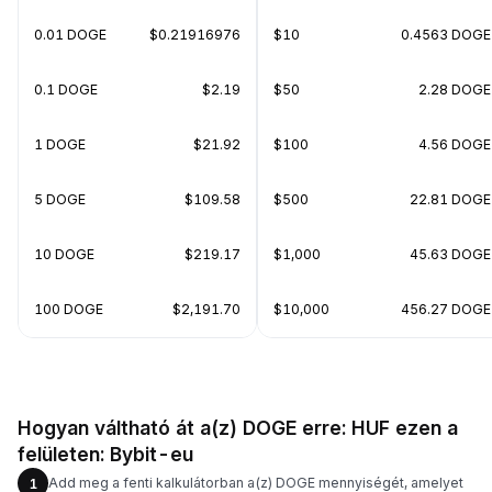
0.01 DOGE
$0.21916976
$10
0.4563 DOGE
0.1 DOGE
$2.19
$50
2.28 DOGE
1 DOGE
$21.92
$100
4.56 DOGE
5 DOGE
$109.58
$500
22.81 DOGE
10 DOGE
$219.17
$1,000
45.63 DOGE
100 DOGE
$2,191.70
$10,000
456.27 DOGE
Hogyan váltható át a(z) DOGE erre: HUF ezen a
felületen: Bybit-eu
Add meg a fenti kalkulátorban a(z) DOGE mennyiségét, amelyet
1