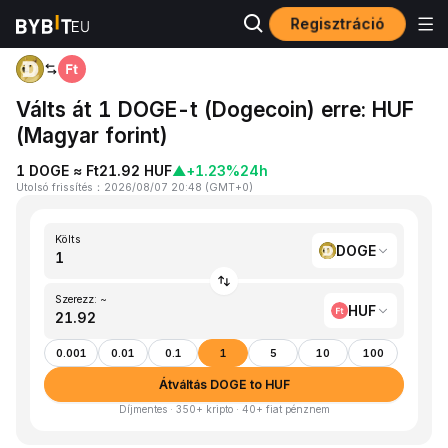
Regisztráció
Kezdőlap
DOGE to HUF
Válts át 1 DOGE-t (Dogecoin) erre: HUF
(Magyar forint)
1 DOGE ≈ Ft21.92 HUF
▲
+1.23%
24h
Utolsó frissítés
：
2026/08/07 20:48
(
GMT+0
)
Költs
DOGE
Szerezz: ~
HUF
0.001
0.01
0.1
1
5
10
100
Átváltás DOGE to HUF
Díjmentes · 350+ kripto · 40+ fiat pénznem