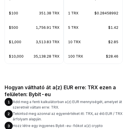
$100
351.38 TRX
1 TRX
$0.28458992
$500
1,756.91 TRX
5 TRX
$1.42
$1,000
3,513.83 TRX
10 TRX
$2.85
$10,000
35,138.28 TRX
100 TRX
$28.46
Hogyan váltható át a(z) EUR erre: TRX ezen a
felületen: Bybit-eu
Add meg a fenti kalkulátorban a(z) EUR mennyiségét, amelyet át
1
szeretnél váltani erre: TRX.
Tekintsd meg azonnal az egyenértéket itt: TRX, az élő EUR / TRX
2
árfolyam alapján.
Hozz létre egy ingyenes Bybit-eu-fiókot a(z) crypto
3