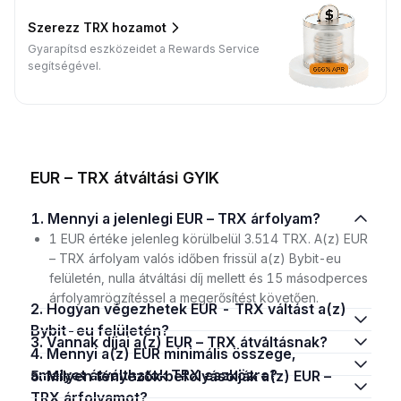
Szerezz TRX hozamot
Gyarapítsd eszközeidet a Rewards Service
segítségével.
EUR – TRX átváltási GYIK
1. Mennyi a jelenlegi EUR – TRX árfolyam?
1 EUR értéke jelenleg körülbelül 3.514 TRX. A(z) EUR
– TRX árfolyam valós időben frissül a(z) Bybit-eu
felületén, nulla átváltási díj mellett és 15 másodperces
árfolyamrögzítéssel a megerősítést követően.
2. Hogyan végezhetek EUR - TRX váltást a(z)
Bybit-eu felületén?
3. Vannak díjai a(z) EUR – TRX átváltásnak?
4. Mennyi a(z) EUR minimális összege,
amelyet átválthatok TRX eszközre?
5. Milyen tényezők befolyásolják a(z) EUR –
TRX árfolyamot?