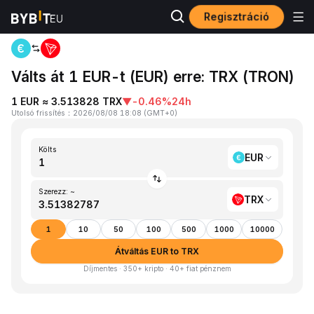
Regisztráció
Kezdőlap
EUR to TRX
Válts át 1 EUR-t (EUR) erre: TRX (TRON)
1 EUR ≈ 3.513828 TRX
▼
-0.46%
24h
Utolsó frissítés
：
2026/08/08 18:08
(
GMT+0
)
Költs
EUR
Szerezz: ~
TRX
1
10
50
100
500
1000
10000
Átváltás EUR to TRX
Díjmentes · 350+ kripto · 40+ fiat pénznem