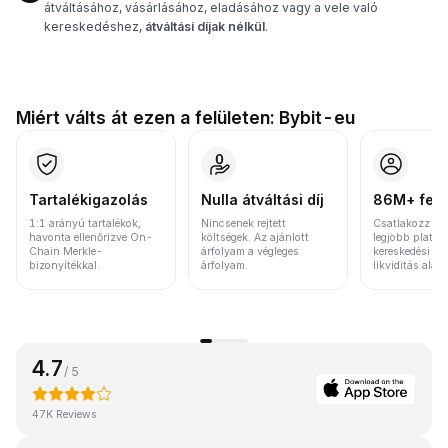
átváltásához, vásárlásához, eladásához vagy a vele való
kereskedéshez,
átváltási díjak nélkül
.
Miért válts át ezen a felületen: Bybit-eu
Tartalékigazolás
Nulla átváltási díj
86M+ felh
1:1 arányú tartalékok,
Nincsenek rejtett
Csatlakozz a v
havonta ellenőrizve On-
költségek. Az ajánlott
legjobb platfo
Chain Merkle-
árfolyam a végleges
kereskedési vo
bizonyítékkal.
árfolyam.
likviditás alap
4.7
/ 5
47K Reviews