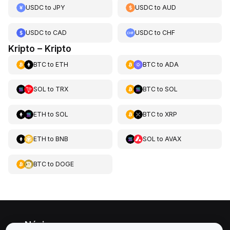
USDC
to
JPY
USDC
to
AUD
USDC
to
CAD
USDC
to
CHF
Kripto – Kripto
BTC
to
ETH
BTC
to
ADA
SOL
to
TRX
BTC
to
SOL
ETH
to
SOL
BTC
to
XRP
ETH
to
BNB
SOL
to
AVAX
BTC
to
DOGE
Névjegy