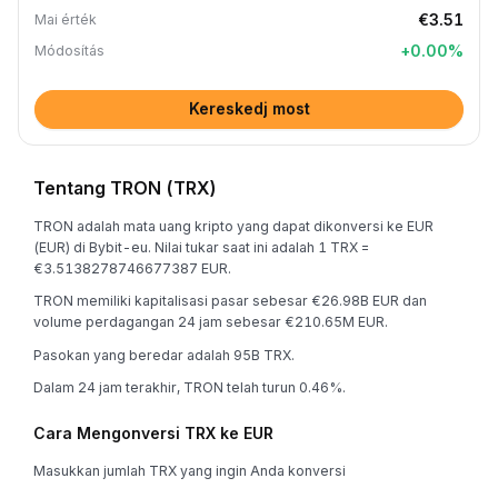
€3.51
Mai érték
+
0.00
%
Módosítás
Kereskedj most
Tentang TRON (TRX)
TRON adalah mata uang kripto yang dapat dikonversi ke EUR
(EUR) di Bybit-eu. Nilai tukar saat ini adalah 1 TRX =
€3.5138278746677387 EUR.
TRON memiliki kapitalisasi pasar sebesar €26.98B EUR dan
volume perdagangan 24 jam sebesar €210.65M EUR.
Pasokan yang beredar adalah 95B TRX.
Dalam 24 jam terakhir, TRON telah turun 0.46%.
Cara Mengonversi TRX ke EUR
Masukkan jumlah TRX yang ingin Anda konversi