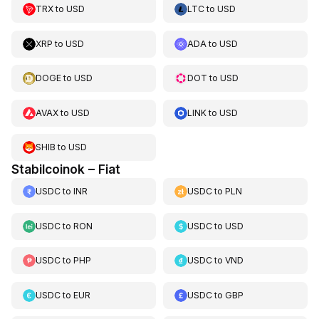
TRX
to
USD
LTC
to
USD
XRP
to
USD
ADA
to
USD
DOGE
to
USD
DOT
to
USD
AVAX
to
USD
LINK
to
USD
SHIB
to
USD
Stabilcoinok – Fiat
USDC
to
INR
USDC
to
PLN
USDC
to
RON
USDC
to
USD
USDC
to
PHP
USDC
to
VND
USDC
to
EUR
USDC
to
GBP