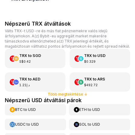
Népszerű TRX átváltások
Válts TRX-t USD-re és más fiat pénznemekre valós idejű
árfolyamokon. A(z) Bybit-eu aggregált market makerére
támaszkodva ellenőrizheted a(z) TRX jelenlegi értékét, és
magabiztosan válthatsz pontos árfolyamokon és rejtett spread nélkül.
TRX
to
SGD
TRX
to
USD
S$0.42
$0.329
TRX
to
AED
TRX
to
ARS
د.إ1.21
$492.72
Több megtekintése
↓
Népszerű USD átváltási párok
BTC
to
USD
ETH
to
USD
USDC
to
USD
SOL
to
USD