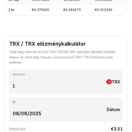
1 év
€0.375055
€0.269273
€0.315340
-2
TRX / TRX előzménykalkulátor
Tudd meg, mennyit ért a(z) TRX (TRON) TRX-ban/ben bármely múltbeli
napon, és nézd meg, hogyan viszonyul a(z) TRX / TRX árfolyam a mai
értékhez.
Vásárlás
TRX
Be
Dátum
€3.51
Ennyit ért