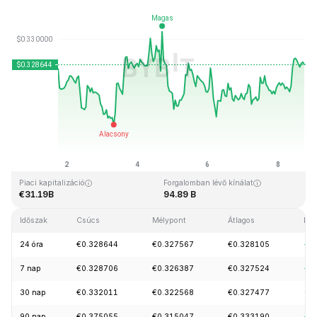
Utolsó frissítés: 2026-08-08, 18:08 GMT+0
Rekordmagasság
Rekord mélypont
€0.431288
€0.001804
Piaci kapitalizáció
Forgalomban lévő kínálat
€31.19B
94.89 B
Időszak
Csúcs
Mélypont
Átlagos
Mód
24 óra
€0.328644
€0.327567
€0.328105
+0
7 nap
€0.328706
€0.326387
€0.327524
+0
30 nap
€0.332011
€0.322568
€0.327477
-0
90 nap
€0.375055
€0.315047
€0.333190
+1