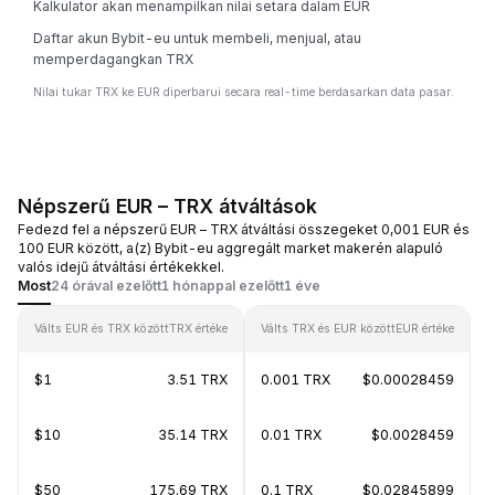
Kalkulator akan menampilkan nilai setara dalam EUR
Daftar akun Bybit-eu untuk membeli, menjual, atau
memperdagangkan TRX
Nilai tukar TRX ke EUR diperbarui secara real-time berdasarkan data pasar.
Népszerű EUR – TRX átváltások
Fedezd fel a népszerű EUR – TRX átváltási összegeket 0,001 EUR és
100 EUR között, a(z) Bybit-eu aggregált market makerén alapuló
valós idejű átváltási értékekkel.
Most
24 órával ezelőtt
1 hónappal ezelőtt
1 éve
Válts EUR és TRX között
TRX értéke
Válts TRX és EUR között
EUR értéke
$1
3.51 TRX
0.001 TRX
$0.00028459
$10
35.14 TRX
0.01 TRX
$0.0028459
$50
175.69 TRX
0.1 TRX
$0.02845899