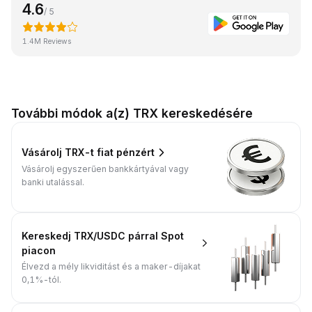
4.6
/ 5
1.4M Reviews
További módok a(z) TRX kereskedésére
Vásárolj TRX-t fiat pénzért
Vásárolj egyszerűen bankkártyával vagy
banki utalással.
Kereskedj TRX/USDC párral Spot
piacon
Élvezd a mély likviditást és a maker-díjakat
0,1%-tól.