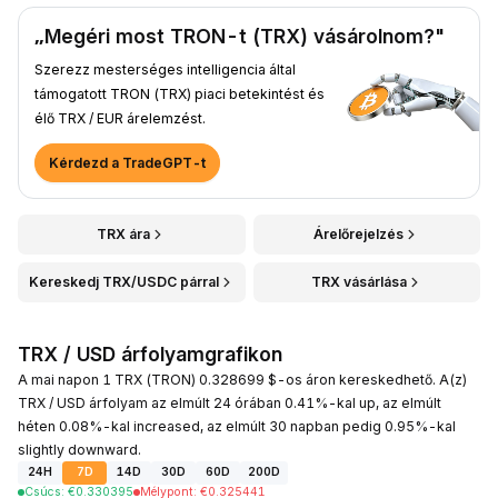
„Megéri most TRON-t (TRX) vásárolnom?"
Szerezz mesterséges intelligencia által
támogatott TRON (TRX) piaci betekintést és
élő TRX / EUR árelemzést.
Kérdezd a TradeGPT-t
TRX ára
Árelőrejelzés
Kereskedj TRX/USDC párral
TRX vásárlása
TRX / USD árfolyamgrafikon
A mai napon 1 TRX (TRON) 0.328699 $-os áron kereskedhető. A(z)
TRX / USD árfolyam az elmúlt 24 órában 0.41%-kal up, az elmúlt
héten 0.08%-kal increased, az elmúlt 30 napban pedig 0.95%-kal
slightly downward.
24H
7D
14D
30D
60D
200D
Csúcs
:
€
0.330395
Mélypont
:
€
0.325441