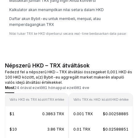
Masukkan jumlah TRX yang ingin Anda konversi
Kalkulator akan menampilkan nilai setara dalam HKD
Daftar akun Bybit-eu untuk membeli, menjual, atau
memperdagangkan TRX
Nilai tukar TRX ke HKD diperbarui secara real-time berdasarkan data pasar.
Népszerű HKD – TRX átváltások
Fedezd fel a népszerű HKD – TRX átváltási összegeket 0,001 HKD és
100 HKD között, a(z) Bybit-eu aggregált market makerén alapuló
valós idejű átváltási értékekkel.
Most
24 órával ezelőtt
1 hónappal ezelőtt
1 éve
Válts HKD és TRX között
TRX értéke
Válts TRX és HKD között
HKD értéke
$1
0.3863 TRX
0.001 TRX
$0.00258885
$10
3.86 TRX
0.01 TRX
$0.02588851