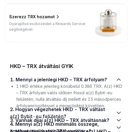
Szerezz TRX hozamot
Gyarapítsd eszközeidet a Rewards Service
segítségével.
HKD – TRX átváltási GYIK
1. Mennyi a jelenlegi HKD – TRX árfolyam?
1 HKD értéke jelenleg körülbelül 0.386 TRX. A(z) HKD
– TRX árfolyam valós időben frissül a(z) Bybit-eu
felületén, nulla átváltási díj mellett és 15 másodperces
árfolyamrögzítéssel a megerősítést követően.
2. Hogyan végezhetek HKD - TRX váltást
a(z) Bybit-eu felületén?
3. Vannak díjai a(z) HKD – TRX átváltásnak?
4. Mennyi a(z) HKD minimális összege,
amelyet átválthatok TRX eszközre?
5. Milyen tényezők befolyásolják a(z) HKD –