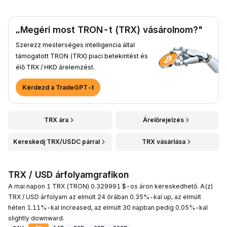
„Megéri most TRON-t (TRX) vásárolnom?"
Szerezz mesterséges intelligencia által
támogatott TRON (TRX) piaci betekintést és
élő TRX / HKD árelemzést.
Kérdezd a TradeGPT-t
TRX ára
Árelőrejelzés
Kereskedj TRX/USDC párral
TRX vásárlása
TRX / USD árfolyamgrafikon
A mai napon 1 TRX (TRON) 0.329991 $-os áron kereskedhető. A(z)
TRX / USD árfolyam az elmúlt 24 órában 0.35%-kal up, az elmúlt
héten 1.11%-kal increased, az elmúlt 30 napban pedig 0.05%-kal
slightly downward.