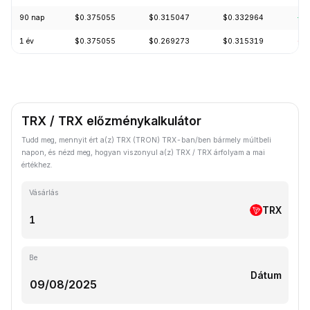
90 nap
$0.375055
$0.315047
$0.332964
+2
1 év
$0.375055
$0.269273
$0.315319
-1
TRX / TRX előzménykalkulátor
Tudd meg, mennyit ért a(z) TRX (TRON) TRX-ban/ben bármely múltbeli
napon, és nézd meg, hogyan viszonyul a(z) TRX / TRX árfolyam a mai
értékhez.
Vásárlás
TRX
Be
Dátum