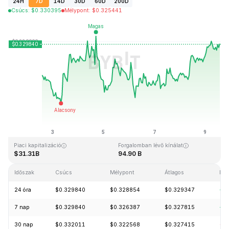
24H
7D
14D
30D
60D
200D
Csúcs
:
$
0.330395
Mélypont
:
$
0.325441
Utolsó frissítés: 2026-08-09, 13:52 GMT+0
Rekordmagasság
Rekord mélypont
$0.431288
$0.001804
Piaci kapitalizáció
Forgalomban lévő kínálat
$31.31B
94.90 B
Időszak
Csúcs
Mélypont
Átlagos
Mód
24 óra
$0.329840
$0.328854
$0.329347
+0
7 nap
$0.329840
$0.326387
$0.327815
+1
30 nap
$0.332011
$0.322568
$0.327415
-0