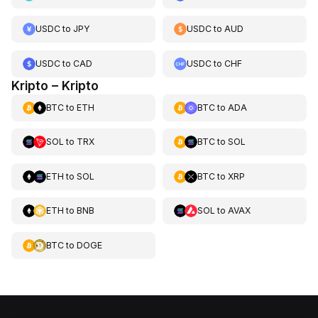
USDC
to
JPY
USDC
to
AUD
USDC
to
CAD
USDC
to
CHF
Kripto – Kripto
BTC
to
ETH
BTC
to
ADA
SOL
to
TRX
BTC
to
SOL
ETH
to
SOL
BTC
to
XRP
ETH
to
BNB
SOL
to
AVAX
BTC
to
DOGE