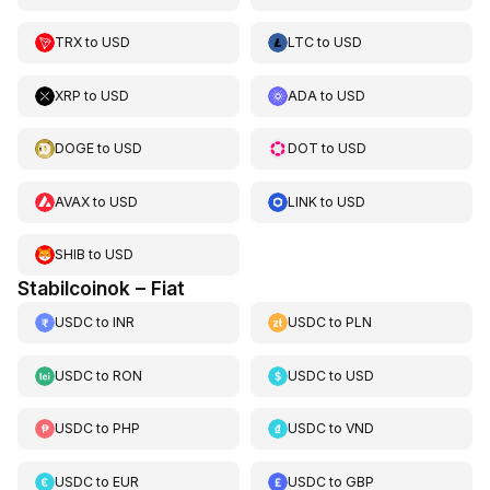
TRX
to
USD
LTC
to
USD
XRP
to
USD
ADA
to
USD
DOGE
to
USD
DOT
to
USD
AVAX
to
USD
LINK
to
USD
SHIB
to
USD
Stabilcoinok – Fiat
USDC
to
INR
USDC
to
PLN
USDC
to
RON
USDC
to
USD
USDC
to
PHP
USDC
to
VND
USDC
to
EUR
USDC
to
GBP