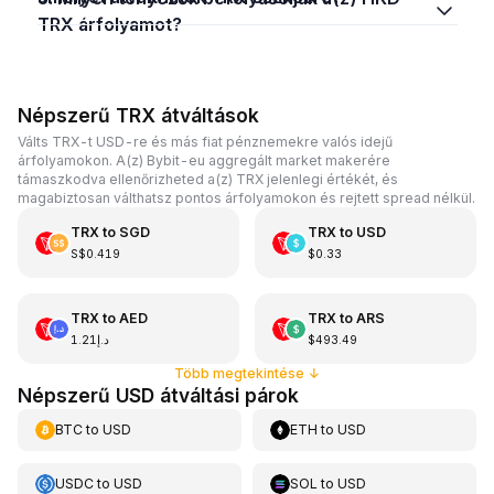
TRX árfolyamot?
Népszerű TRX átváltások
Válts TRX-t USD-re és más fiat pénznemekre valós idejű
árfolyamokon. A(z) Bybit-eu aggregált market makerére
támaszkodva ellenőrizheted a(z) TRX jelenlegi értékét, és
magabiztosan válthatsz pontos árfolyamokon és rejtett spread nélkül.
TRX
to
SGD
TRX
to
USD
S$0.419
$0.33
TRX
to
AED
TRX
to
ARS
د.إ1.21
$493.49
Több megtekintése
↓
Népszerű USD átváltási párok
BTC
to
USD
ETH
to
USD
USDC
to
USD
SOL
to
USD