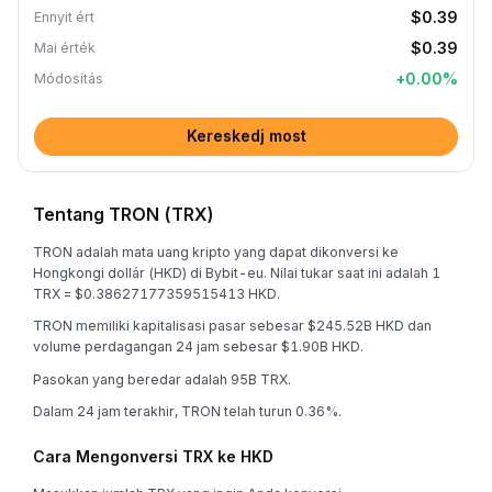
$0.39
Ennyit ért
$0.39
Mai érték
+
0.00
%
Módosítás
Kereskedj most
Tentang TRON (TRX)
TRON adalah mata uang kripto yang dapat dikonversi ke
Hongkongi dollár (HKD) di Bybit-eu. Nilai tukar saat ini adalah 1
TRX = $0.38627177359515413 HKD.
TRON memiliki kapitalisasi pasar sebesar $245.52B HKD dan
volume perdagangan 24 jam sebesar $1.90B HKD.
Pasokan yang beredar adalah 95B TRX.
Dalam 24 jam terakhir, TRON telah turun 0.36%.
Cara Mengonversi TRX ke HKD