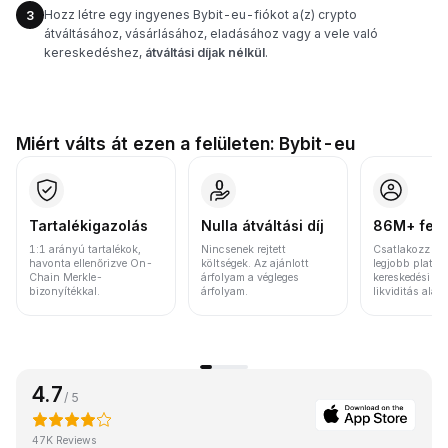
Hozz létre egy ingyenes Bybit-eu-fiókot a(z) crypto
3
átváltásához, vásárlásához, eladásához vagy a vele való
kereskedéshez,
átváltási díjak nélkül
.
Miért válts át ezen a felületen: Bybit-eu
Tartalékigazolás
Nulla átváltási díj
86M+ felh
1:1 arányú tartalékok,
Nincsenek rejtett
Csatlakozz a v
havonta ellenőrizve On-
költségek. Az ajánlott
legjobb platfo
Chain Merkle-
árfolyam a végleges
kereskedési vo
bizonyítékkal.
árfolyam.
likviditás alap
4.7
/ 5
47K Reviews