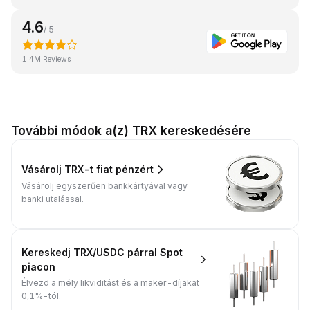
4.6
/ 5
1.4M Reviews
További módok a(z) TRX kereskedésére
Vásárolj TRX-t fiat pénzért
Vásárolj egyszerűen bankkártyával vagy
banki utalással.
Kereskedj TRX/USDC párral Spot
piacon
Élvezd a mély likviditást és a maker-díjakat
0,1%-tól.