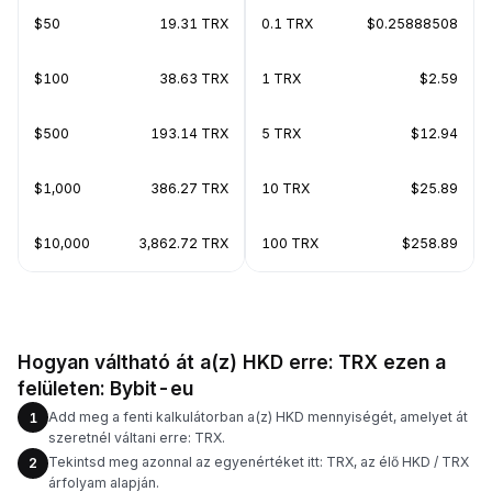
$50
19.31 TRX
0.1 TRX
$0.25888508
$100
38.63 TRX
1 TRX
$2.59
$500
193.14 TRX
5 TRX
$12.94
$1,000
386.27 TRX
10 TRX
$25.89
$10,000
3,862.72 TRX
100 TRX
$258.89
Hogyan váltható át a(z) HKD erre: TRX ezen a
felületen: Bybit-eu
Add meg a fenti kalkulátorban a(z) HKD mennyiségét, amelyet át
1
szeretnél váltani erre: TRX.
Tekintsd meg azonnal az egyenértéket itt: TRX, az élő HKD / TRX
2
árfolyam alapján.