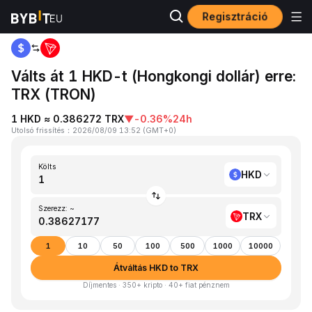
Regisztráció
Kezdőlap
HKD to TRX
Válts át 1 HKD-t (Hongkongi dollár) erre:
TRX (TRON)
1 HKD ≈ 0.386272 TRX
▼
-0.36%
24h
Utolsó frissítés
：
2026/08/09 13:52
(
GMT+0
)
Költs
HKD
Szerezz: ~
TRX
1
10
50
100
500
1000
10000
Átváltás HKD to TRX
Díjmentes · 350+ kripto · 40+ fiat pénznem