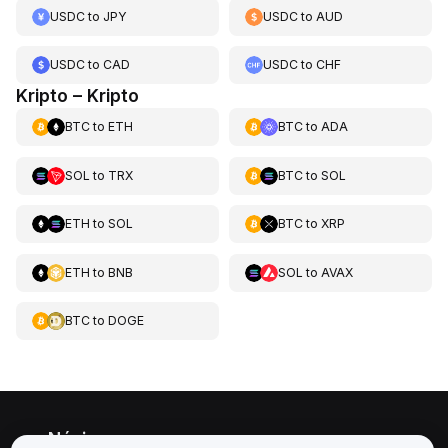
USDC
to
JPY
USDC
to
AUD
USDC
to
CAD
USDC
to
CHF
Kripto – Kripto
BTC
to
ETH
BTC
to
ADA
SOL
to
TRX
BTC
to
SOL
ETH
to
SOL
BTC
to
XRP
ETH
to
BNB
SOL
to
AVAX
BTC
to
DOGE
Névjegy