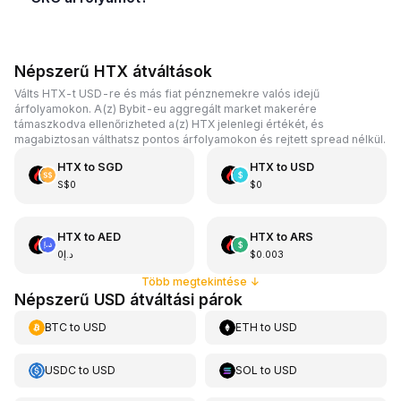
Népszerű HTX átváltások
Válts HTX-t USD-re és más fiat pénznemekre valós idejű
árfolyamokon. A(z) Bybit-eu aggregált market makerére
támaszkodva ellenőrizheted a(z) HTX jelenlegi értékét, és
magabiztosan válthatsz pontos árfolyamokon és rejtett spread nélkül.
HTX
to
SGD
HTX
to
USD
S$0
$0
HTX
to
AED
HTX
to
ARS
د.إ0
$0.003
Több megtekintése
↓
Népszerű USD átváltási párok
BTC
to
USD
ETH
to
USD
USDC
to
USD
SOL
to
USD