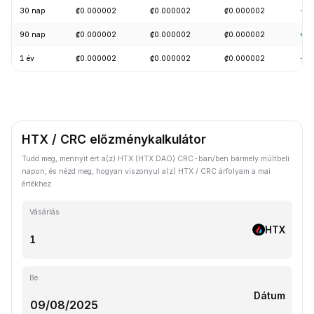
30 nap
₡0.000002
₡0.000002
₡0.000002
-2.
90 nap
₡0.000002
₡0.000002
₡0.000002
+5.
1 év
₡0.000002
₡0.000002
₡0.000002
-19
HTX / CRC előzménykalkulátor
Tudd meg, mennyit ért a(z) HTX (HTX DAO) CRC-ban/ben bármely múltbeli
napon, és nézd meg, hogyan viszonyul a(z) HTX / CRC árfolyam a mai
értékhez.
Vásárlás
HTX
Be
Dátum