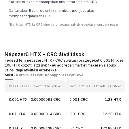
Kalkulator akan menampilkan nilai setara dalam CRC
Daftar akun Bybit-eu untuk membeli, menjual, atau
memperdagangkan HTX
Nilai tukar HTX ke CRC diperbarui secara real-time berdasarkan data pasar.
Népszerű HTX – CRC átváltások
Fedezd fel a népszerű HTX – CRC átváltási összegeket 0,001 HTX és
100 HTX között, a(z) Bybit-eu aggregált market makerén alapuló
valós idejű átváltási értékekkel.
Most
24 órával ezelőtt
1 hónappal ezelőtt
1 éve
Válts HTX és CRC között
CRC értéke
Válts CRC és HTX között
HTX értéke
0.001 HTX
0.00000081 CRC
0.001 CRC
1.23 HTX
0.01 HTX
0.00000814 CRC
0.01 CRC
12.29 HTX
0.1 HTX
0.00008138 CRC
0.1 CRC
122.88 HTX