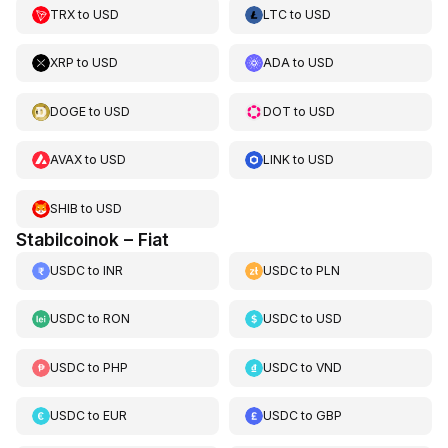
TRX
to
USD
LTC
to
USD
XRP
to
USD
ADA
to
USD
DOGE
to
USD
DOT
to
USD
AVAX
to
USD
LINK
to
USD
SHIB
to
USD
Stabilcoinok – Fiat
USDC
to
INR
USDC
to
PLN
USDC
to
RON
USDC
to
USD
USDC
to
PHP
USDC
to
VND
USDC
to
EUR
USDC
to
GBP