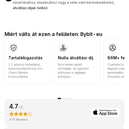
vásárlásához, eladásához vagy a vele való kereskedéshez,
átváltási díjak nélkül
.
Miért válts át ezen a felületen: Bybit-eu
Tartalékigazolás
Nulla átváltási díj
86M+ felh
1:1 arányú tartalékok,
Nincsenek rejtett
Csatlakozz a v
havonta ellenőrizve On-
költségek. Az ajánlott
legjobb platfo
Chain Merkle-
árfolyam a végleges
kereskedési vo
bizonyítékkal.
árfolyam.
likviditás alap
4.7
/ 5
47K Reviews