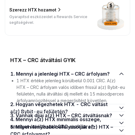
Szerezz HTX hozamot
Gyarapítsd eszközeidet a Rewards Service
segítségével.
HTX – CRC átváltási GYIK
1. Mennyi a jelenlegi HTX – CRC árfolyam?
1 HTX értéke jelenleg körülbelül 0.001 CRC. A(z)
HTX – CRC árfolyam valós időben frissül a(z) Bybit-eu
felületén, nulla átváltási díj mellett és 15 másodperces
árfolyamrögzítéssel a megerősítést követően.
2. Hogyan végezhetek HTX - CRC váltást
a(z) Bybit-eu felületén?
3. Vannak díjai a(z) HTX – CRC átváltásnak?
4. Mennyi a(z) HTX minimális összege,
amelyet átválthatok CRC eszközre?
5. Milyen tényezők befolyásolják a(z) HTX –
CRC árfolyamot?