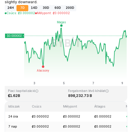
slightly downward.
24H
7D
14D
30D
60D
200D
Csúcs
:
₡
0.000002
Mélypont
:
₡
0.000002
Utolsó frissítés: 2026-08-09, 06:51 GMT+0
Rekordmagasság
Rekord mélypont
₡0.000004
₡0.000001
Piaci kapitalizáció
Forgalomban lévő kínálat
₡1.62B
898,232.73 B
Időszak
Csúcs
Mélypont
Átlagos
Mód
24 óra
₡0.000002
₡0.000002
₡0.000002
+0.
7 nap
₡0.000002
₡0.000002
₡0.000002
+0.