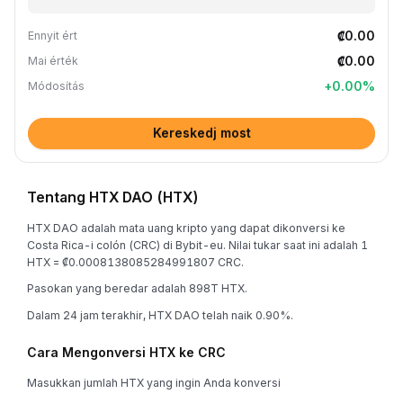
₡0.00
Ennyit ért
₡0.00
Mai érték
+
0.00
%
Módosítás
Kereskedj most
Tentang HTX DAO (HTX)
HTX DAO adalah mata uang kripto yang dapat dikonversi ke
Costa Rica-i colón (CRC) di Bybit-eu. Nilai tukar saat ini adalah 1
HTX = ₡0.0008138085284991807 CRC.
Pasokan yang beredar adalah 898T HTX.
Dalam 24 jam terakhir, HTX DAO telah naik 0.90%.
Cara Mengonversi HTX ke CRC
Masukkan jumlah HTX yang ingin Anda konversi