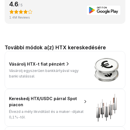
4.6
/ 5
1.4M Reviews
További módok a(z) HTX kereskedésére
Vásárolj HTX-t fiat pénzért
Vásárolj egyszerűen bankkártyával vagy
banki utalással.
Kereskedj HTX/USDC párral Spot
piacon
Élvezd a mély likviditást és a maker-díjakat
0,1%-tól.