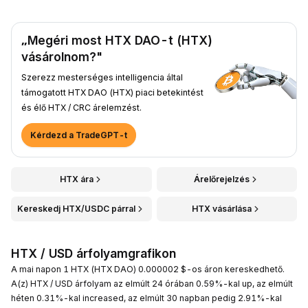
„Megéri most HTX DAO-t (HTX)
vásárolnom?"
Szerezz mesterséges intelligencia által
támogatott HTX DAO (HTX) piaci betekintést
és élő HTX / CRC árelemzést.
Kérdezd a TradeGPT-t
HTX ára
Árelőrejelzés
Kereskedj HTX/USDC párral
HTX vásárlása
HTX / USD árfolyamgrafikon
A mai napon 1 HTX (HTX DAO) 0.000002 $-os áron kereskedhető.
A(z) HTX / USD árfolyam az elmúlt 24 órában 0.59%-kal up, az elmúlt
héten 0.31%-kal increased, az elmúlt 30 napban pedig 2.91%-kal