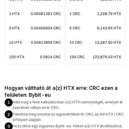
1 HTX
0.00081381 CRC
1 CRC
1,228.79 HTX
5 HTX
0.00406904 CRC
5 CRC
6,143.95 HTX
10 HTX
0.00813809 CRC
10 CRC
12,287.90 HTX
100 HTX
0.0814 CRC
100 CRC
122,879.03 HTX
Hogyan váltható át a(z) HTX erre: CRC ezen a
felületen: Bybit-eu
Add meg a fenti kalkulátorban a(z) HTX mennyiségét, amelyet át
1
szeretnél váltani erre: CRC.
Tekintsd meg azonnal az egyenértéket itt: CRC, az élő HTX / CRC
2
árfolyam alapján.
Hozz létre egy ingyenes Bybit-eu-fiókot a(z) HTX átváltásához,
3