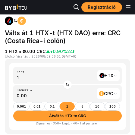
Regisztráció
Kezdőlap
HTX to CRC
Válts át 1 HTX-t (HTX DAO) erre: CRC
(Costa Rica-i colón)
1 HTX ≈ ₡0.00 CRC
▲
+0.90%
24h
Utolsó frissítés
：
2026/08/09 06:51
(
GMT+0
)
Költs
HTX
Szerezz: ~
CRC
0.001
0.01
0.1
1
5
10
100
Átváltás HTX to CRC
Díjmentes · 350+ kripto · 40+ fiat pénznem