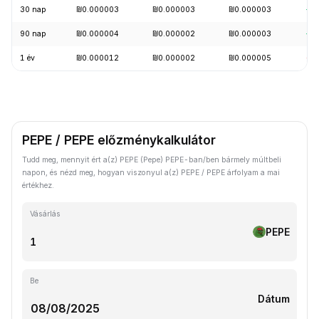
30 nap
₪0.000003
₪0.000003
₪0.000003
+9
90 nap
₪0.000004
₪0.000002
₪0.000003
+2
1 év
₪0.000012
₪0.000002
₪0.000005
-7
PEPE / PEPE előzménykalkulátor
Tudd meg, mennyit ért a(z) PEPE (Pepe) PEPE-ban/ben bármely múltbeli
napon, és nézd meg, hogyan viszonyul a(z) PEPE / PEPE árfolyam a mai
értékhez.
Vásárlás
PEPE
Be
Dátum