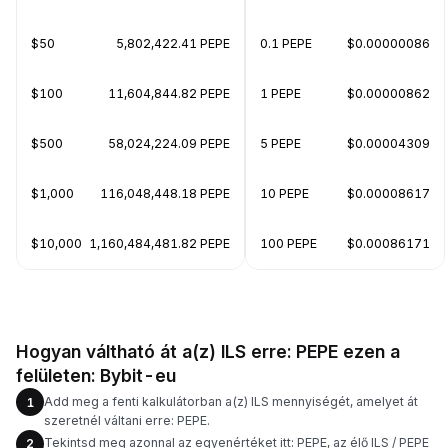
$50
5,802,422.41 PEPE
0.1 PEPE
$0.00000086
$100
11,604,844.82 PEPE
1 PEPE
$0.00000862
$500
58,024,224.09 PEPE
5 PEPE
$0.00004309
$1,000
116,048,448.18 PEPE
10 PEPE
$0.00008617
$10,000
1,160,484,481.82 PEPE
100 PEPE
$0.00086171
Hogyan váltható át a(z) ILS erre: PEPE ezen a
felületen: Bybit-eu
Add meg a fenti kalkulátorban a(z) ILS mennyiségét, amelyet át
1
szeretnél váltani erre: PEPE.
Tekintsd meg azonnal az egyenértéket itt: PEPE, az élő ILS / PEPE
2