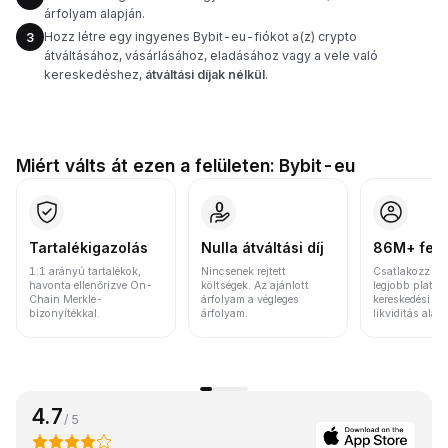
árfolyam alapján.
Hozz létre egy ingyenes Bybit-eu-fiókot a(z) crypto
3
átváltásához, vásárlásához, eladásához vagy a vele való
kereskedéshez,
átváltási díjak nélkül
.
Miért válts át ezen a felületen: Bybit-eu
Tartalékigazolás
Nulla átváltási díj
86M+ felh
1:1 arányú tartalékok,
Nincsenek rejtett
Csatlakozz a v
havonta ellenőrizve On-
költségek. Az ajánlott
legjobb platfo
Chain Merkle-
árfolyam a végleges
kereskedési vo
bizonyítékkal.
árfolyam.
likviditás alap
4.7
/ 5