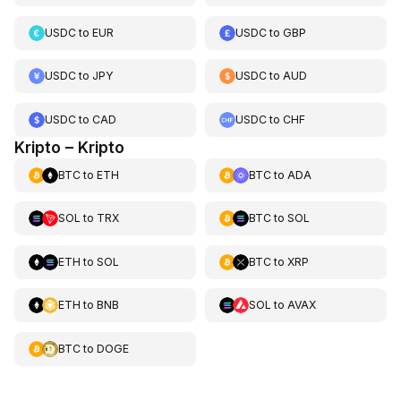
USDC
to
EUR
USDC
to
GBP
USDC
to
JPY
USDC
to
AUD
USDC
to
CAD
USDC
to
CHF
Kripto – Kripto
BTC
to
ETH
BTC
to
ADA
SOL
to
TRX
BTC
to
SOL
ETH
to
SOL
BTC
to
XRP
ETH
to
BNB
SOL
to
AVAX
BTC
to
DOGE