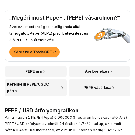
„Megéri most Pepe-t (PEPE) vásárolnom?"
Szerezz mesterséges intelligencia által
támogatott Pepe (PEPE) piaci betekintést és
élő PEPE / ILS árelemzést.
Kérdezd a TradeGPT-t
PEPE ára
Árelőrejelzés
Kereskedj PEPE/USDC
PEPE vásárlása
párral
PEPE / USD árfolyamgrafikon
A mai napon 1 PEPE (Pepe) 0.000003 $-os áron kereskedhető. A(z)
PEPE / USD árfolyam az elmúlt 24 órában 1.74%-kal up, az elmúlt
héten 3.45%-kal increased, az elmúlt 30 napban pedig 9.42%-kal