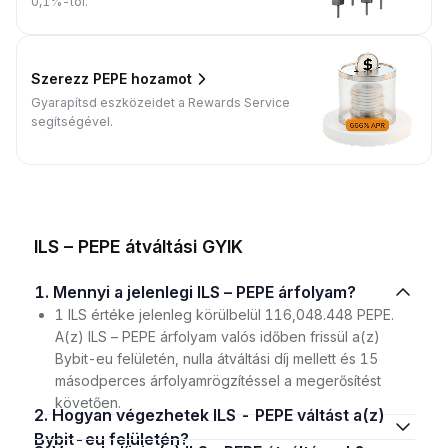
0,1%-tól.
Szerezz PEPE hozamot
Gyarapítsd eszközeidet a Rewards Service
segítségével.
ILS – PEPE átváltási GYIK
1. Mennyi a jelenlegi ILS – PEPE árfolyam?
1 ILS értéke jelenleg körülbelül 116,048.448 PEPE.
A(z) ILS – PEPE árfolyam valós időben frissül a(z)
Bybit-eu felületén, nulla átváltási díj mellett és 15
másodperces árfolyamrögzítéssel a megerősítést
követően.
2. Hogyan végezhetek ILS - PEPE váltást a(z)
Bybit-eu felületén?