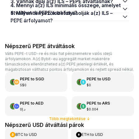
3. Vannak díjai a(z) ILS – PEPE átváltásnak?
4. Mennyi a(z) ILS minimális összege, amelyet
átválthatok PEPE eszközre?
5. Milyen tényezők befolyásolják a(z) ILS –
PEPE árfolyamot?
Népszerű PEPE átváltások
Válts PEPE-t USD-re és más fiat pénznemekre valós idejű
árfolyamokon. A(z) Bybit-eu aggregált market makerére
támaszkodva ellenőrizheted a(z) PEPE jelenlegi értékét, és
magabiztosan válthatsz pontos árfolyamokon és rejtett spread nélkül.
PEPE
to
SGD
PEPE
to
USD
S$0
$0
PEPE
to
AED
PEPE
to
ARS
د.إ0
$0.004
Több megtekintése
↓
Népszerű USD átváltási párok
BTC
to
USD
ETH
to
USD