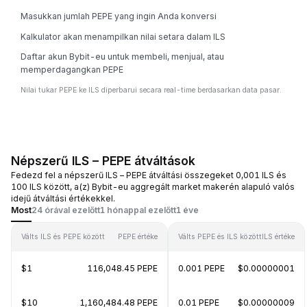
Masukkan jumlah PEPE yang ingin Anda konversi
Kalkulator akan menampilkan nilai setara dalam ILS
Daftar akun Bybit-eu untuk membeli, menjual, atau
memperdagangkan PEPE
Nilai tukar PEPE ke ILS diperbarui secara real-time berdasarkan data pasar.
Népszerű ILS – PEPE átváltások
Fedezd fel a népszerű ILS – PEPE átváltási összegeket 0,001 ILS és
100 ILS között, a(z) Bybit-eu aggregált market makerén alapuló valós
idejű átváltási értékekkel.
Most
24 órával ezelőtt
1 hónappal ezelőtt
1 éve
Válts ILS és PEPE között
PEPE értéke
Válts PEPE és ILS között
ILS értéke
$1
116,048.45 PEPE
0.001 PEPE
$0.00000001
$10
1,160,484.48 PEPE
0.01 PEPE
$0.00000009