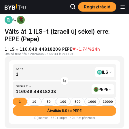
Regisztráció
Kezdőlap
ILS to PEPE
Válts át 1 ILS-t (Izraeli új sékel) erre:
PEPE (Pepe)
1 ILS ≈ 116,048.44818208 PEPE
▼
-1.74%
24h
Utolsó frissítés
：
2026/08/08 09:44
(
GMT+0
)
Költs
ILS
Szerezz: ~
PEPE
1
10
50
100
500
1000
10000
Átváltás ILS to PEPE
Díjmentes · 350+ kripto · 40+ fiat pénznem