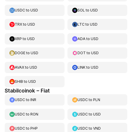
USDC
to
USD
SOL
to
USD
TRX
to
USD
LTC
to
USD
XRP
to
USD
ADA
to
USD
DOGE
to
USD
DOT
to
USD
AVAX
to
USD
LINK
to
USD
SHIB
to
USD
Stabilcoinok – Fiat
USDC
to
INR
USDC
to
PLN
USDC
to
RON
USDC
to
USD
USDC
to
PHP
USDC
to
VND