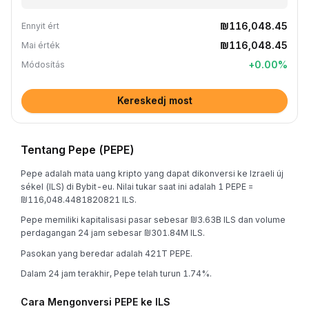
₪116,048.45
Ennyit ért
₪116,048.45
Mai érték
+
0.00
%
Módosítás
Kereskedj most
Tentang Pepe (PEPE)
Pepe adalah mata uang kripto yang dapat dikonversi ke Izraeli új
sékel (ILS) di Bybit-eu. Nilai tukar saat ini adalah 1 PEPE =
₪116,048.4481820821 ILS.
Pepe memiliki kapitalisasi pasar sebesar ₪3.63B ILS dan volume
perdagangan 24 jam sebesar ₪301.84M ILS.
Pasokan yang beredar adalah 421T PEPE.
Dalam 24 jam terakhir, Pepe telah turun 1.74%.
Cara Mengonversi PEPE ke ILS