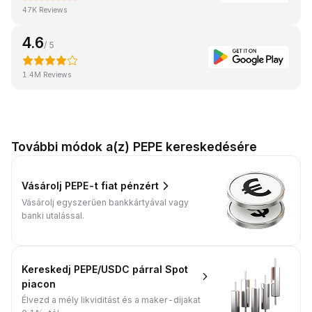
47K Reviews
4.6
/ 5
1.4M Reviews
További módok a(z) PEPE kereskedésére
Vásárolj PEPE-t fiat pénzért
Vásárolj egyszerűen bankkártyával vagy
banki utalással.
Kereskedj PEPE/USDC párral Spot
piacon
Élvezd a mély likviditást és a maker-díjakat