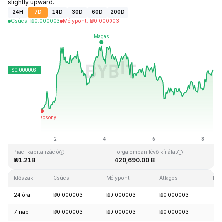
slightly upward.
24H
7D
14D
30D
60D
200D
Csúcs
:
₪
0.000003
Mélypont
:
₪
0.000003
Utolsó frissítés: 2026-08-08, 09:44 GMT+0
Rekordmagasság
Rekord mélypont
₪0.000028
₪0.000000
Piaci kapitalizáció
Forgalomban lévő kínálat
₪1.21B
420,690.00 B
Időszak
Csúcs
Mélypont
Átlagos
Mód
24 óra
₪0.000003
₪0.000003
₪0.000003
+1
7 nap
₪0.000003
₪0.000003
₪0.000003
+3