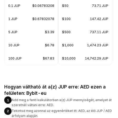
0.1 JUP
$0.06783208
$50
73.71 JUP
1 JUP
$0.67832078
$100
147.42 JUP
5 JUP
$3.39
$500
737.11 JUP
10 JUP
$6.78
$1,000
1,474.23 JUP
100 JUP
$67.83
$10,000
14,742.29 JUP
Hogyan váltható át a(z) JUP erre: AED ezen a
felületen: Bybit-eu
Add meg a fenti kalkulátorban a(z) JUP mennyiségét, amelyet át
1
szeretnél váltani erre: AED.
Tekintsd meg azonnal az egyenértéket itt: AED, az élő JUP / AED
2
árfolyam alapján.