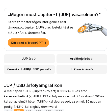
„Megéri most Jupiter-t (JUP) vásárolnom?"
Szerezz mesterséges intelligencia által
támogatott Jupiter (JUP) piaci betekintést és
élő JUP / AED árelemzést.
Kérdezd a TradeGPT-t
JUP ára
Árelőrejelzés
Kereskedj JUP/USDC párral
JUP vásárlása
JUP / USD árfolyamgrafikon
A mai napon 1 JUP (Jupiter Project) 0.000249 $-os áron
kereskedhető. A(z) JUP / USD árfolyam az elmúlt 24 órában 0.26%-
kal up, az elmúlt héten 7.88%-kal decreased, az elmúlt 30 napban
pedig 4.43%-kal slightly downward.