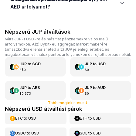
AED árfolyamot?
Népszerű JUP átváltások
Válts JUP-t USD-re és más fiat pénznemekre valós idejű
árfolyamokon. A(z) Bybit-eu aggregált market makerére
támaszkodva ellenőrizheted a(z) JUP jelenlegi értékét, és
magabiztosan válthatsz pontos árfolyamokon és rejtett spread nélkül.
JUP
to
SGD
JUP
to
USD
S$0
$0
JUP
to
ARS
JUP
to
AUD
$0.373
$0
Több megtekintése
↓
Népszerű USD átváltási párok
BTC
to
USD
ETH
to
USD
USDC
to
USD
SOL
to
USD