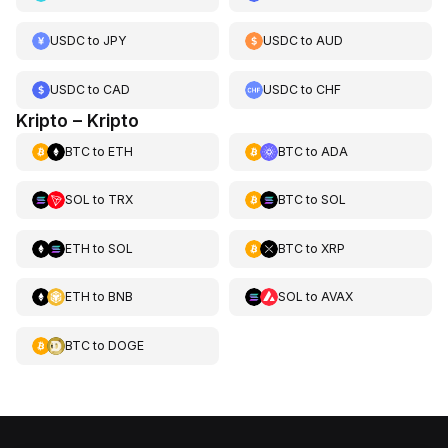
USDC
to
JPY
USDC
to
AUD
USDC
to
CAD
USDC
to
CHF
Kripto – Kripto
BTC
to
ETH
BTC
to
ADA
SOL
to
TRX
BTC
to
SOL
ETH
to
SOL
BTC
to
XRP
ETH
to
BNB
SOL
to
AVAX
BTC
to
DOGE