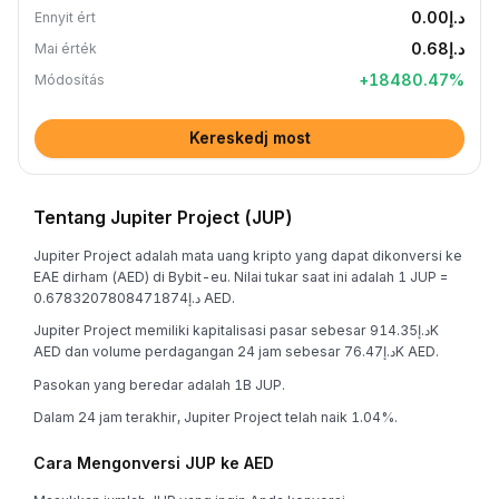
د.إ0.00
Ennyit ért
د.إ0.68
Mai érték
+
18480.47
%
Módosítás
Kereskedj most
Tentang Jupiter Project (JUP)
Jupiter Project adalah mata uang kripto yang dapat dikonversi ke
EAE dirham (AED) di Bybit-eu. Nilai tukar saat ini adalah 1 JUP =
د.إ0.6783207808471874 AED.
Jupiter Project memiliki kapitalisasi pasar sebesar د.إ914.35K
AED dan volume perdagangan 24 jam sebesar د.إ76.47K AED.
Pasokan yang beredar adalah 1B JUP.
Dalam 24 jam terakhir, Jupiter Project telah naik 1.04%.
Cara Mengonversi JUP ke AED