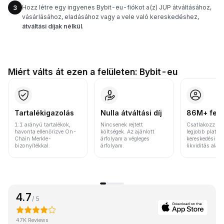
Hozz létre egy ingyenes Bybit-eu-fiókot a(z) JUP átváltásához,
3
vásárlásához, eladásához vagy a vele való kereskedéshez,
átváltási díjak nélkül
.
Miért válts át ezen a felületen: Bybit-eu
Tartalékigazolás
Nulla átváltási díj
86M+ felh
1:1 arányú tartalékok,
Nincsenek rejtett
Csatlakozz a v
havonta ellenőrizve On-
költségek. Az ajánlott
legjobb platfo
Chain Merkle-
árfolyam a végleges
kereskedési vo
bizonyítékkal.
árfolyam.
likviditás alap
4.7
/ 5
47K Reviews