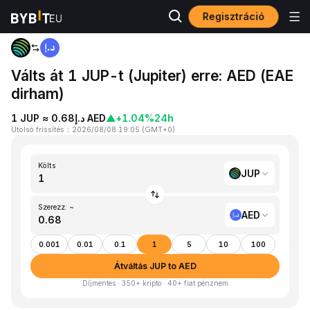
Regisztráció
Kezdőlap
JUP to AED
Válts át 1 JUP-t (Jupiter) erre: AED (EAE
dirham)
1 JUP ≈ د.إ0.68 AED
▲
+1.04%
24h
Utolsó frissítés
：
2026/08/08 19:05
(
GMT+0
)
Költs
JUP
Szerezz: ~
AED
0.001
0.01
0.1
1
5
10
100
Átváltás JUP to AED
Díjmentes · 350+ kripto · 40+ fiat pénznem