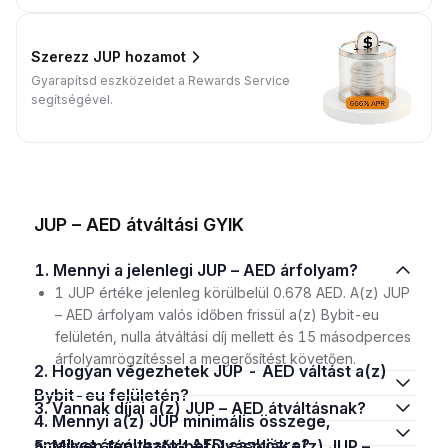
Szerezz JUP hozamot
Gyarapítsd eszközeidet a Rewards Service
segítségével.
JUP – AED átváltási GYIK
1. Mennyi a jelenlegi JUP – AED árfolyam?
1 JUP értéke jelenleg körülbelül 0.678 AED. A(z) JUP
– AED árfolyam valós időben frissül a(z) Bybit-eu
felületén, nulla átváltási díj mellett és 15 másodperces
árfolyamrögzítéssel a megerősítést követően.
2. Hogyan végezhetek JUP - AED váltást a(z)
Bybit-eu felületén?
3. Vannak díjai a(z) JUP – AED átváltásnak?
4. Mennyi a(z) JUP minimális összege,
amelyet átválthatok AED eszközre?
5. Milyen tényezők befolyásolják a(z) JUP –