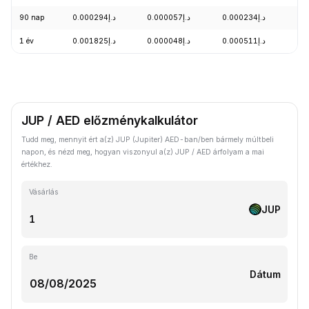
90 nap
د.إ0.000294
د.إ0.000057
د.إ0.000234
+3
1 év
د.إ0.001825
د.إ0.000048
د.إ0.000511
-7
JUP / AED előzménykalkulátor
Tudd meg, mennyit ért a(z) JUP (Jupiter) AED-ban/ben bármely múltbeli
napon, és nézd meg, hogyan viszonyul a(z) JUP / AED árfolyam a mai
értékhez.
Vásárlás
JUP
Be
Dátum