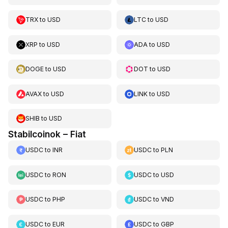
TRX
to
USD
LTC
to
USD
XRP
to
USD
ADA
to
USD
DOGE
to
USD
DOT
to
USD
AVAX
to
USD
LINK
to
USD
SHIB
to
USD
Stabilcoinok – Fiat
USDC
to
INR
USDC
to
PLN
USDC
to
RON
USDC
to
USD
USDC
to
PHP
USDC
to
VND
USDC
to
EUR
USDC
to
GBP