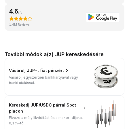
4.6
/ 5
1.4M Reviews
További módok a(z) JUP kereskedésére
Vásárolj JUP-t fiat pénzért
Vásárolj egyszerűen bankkártyával vagy
banki utalással.
Kereskedj JUP/USDC párral Spot
piacon
Élvezd a mély likviditást és a maker-díjakat
0,1%-tól.