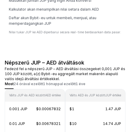
Masukkan jumlah JUP yang ingin Anda konversi
Kalkulator akan menampilkan nilai setara dalam AED
Daftar akun Bybit-eu untuk membeli, menjual, atau
memperdagangkan JUP
Nilai tukar JUP ke AED diperbarui secara real-time berdasarkan data pasar.
Népszerű JUP – AED átváltások
Fedezd fel a népszerű JUP – AED átváltási összegeket 0,001 JUP és
100 JUP között, a(z) Bybit-eu aggregált market makerén alapuló
valós idejű átváltási értékekkel.
Most
24 órával ezelőtt
1 hónappal ezelőtt
1 éve
Válts JUP és AED között
AED értéke
Válts AED és JUP között
JUP értéke
0.001 JUP
$0.00067832
$1
1.47 JUP
0.01 JUP
$0.00678321
$10
14.74 JUP