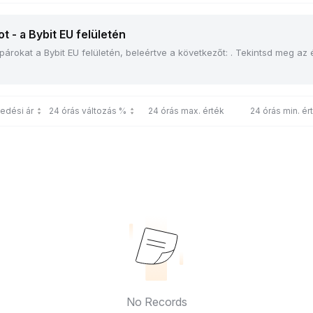
t - a Bybit EU felületén
rokat a Bybit EU felületén, beleértve a következőt: . Tekintsd meg az él
edési ár
24 órás változás %
24 órás max. érték
24 órás min. ér
No Records