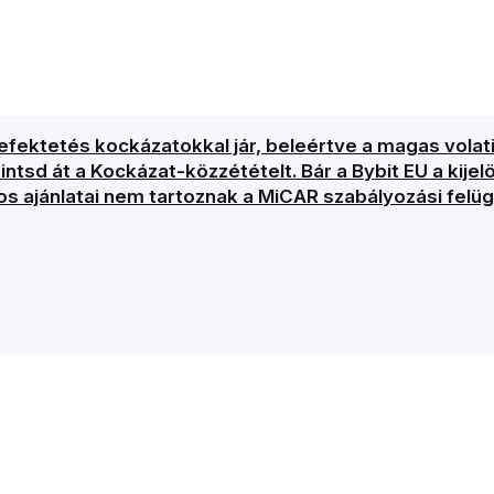
ektetés kockázatokkal jár, beleértve a magas volatil
intsd át a Kockázat-közzétételt. Bár a Bybit EU a kije
os ajánlatai nem tartoznak a MiCAR szabályozási felügy