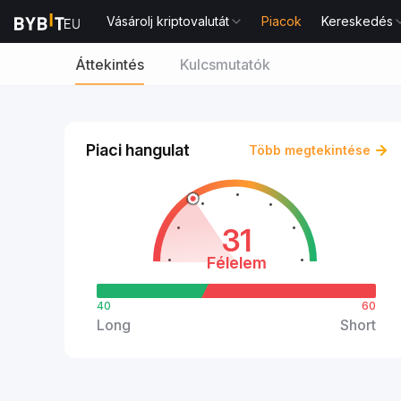
Vásárolj kriptovalutát
Piacok
Kereskedés
Áttekintés
Kulcsmutatók
Piaci hangulat
Több megtekintése
31
Félelem
40
60
Long
Short