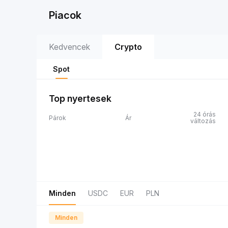
Piacok
Kedvencek
Crypto
Spot
Top nyertesek
24 órás
Párok
Ár
változás
Minden
USDC
EUR
PLN
Minden