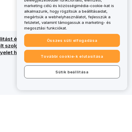
beleegyezéseddel funkcionális, elemzési,
marketing célú és közösségimédia-cookie-kat is
alkalmazunk, hogy rögzítsük a beállításaidat,
megértsük a webhelyhasználatot, fejlesszük a
felületet, valamint támogassuk a marketing- és
megosztási funkciókat.
itást és a tőke teljes elvesztésének
Összes süti elfogadása
lölt szolgáltatások tekintetében MiCAR-
elet hatálya alá.
További cookie-k elutasítása
Sütik beállítása