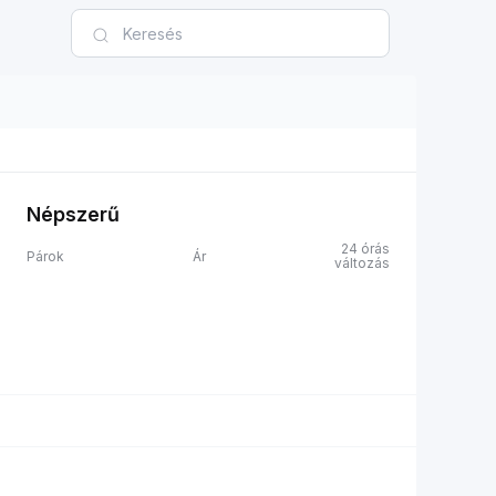
Népszerű
24 órás
Párok
Ár
változás