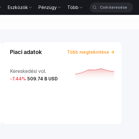
Eszközök
Pénzügy
Több
Piaci adatok
Több megtekintése
Kereskedési vol.
-7.44
%
509.74 B USD