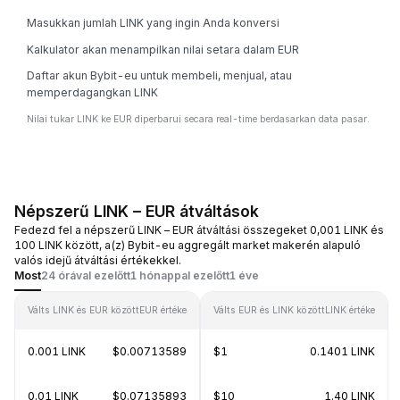
Masukkan jumlah LINK yang ingin Anda konversi
Kalkulator akan menampilkan nilai setara dalam EUR
Daftar akun Bybit-eu untuk membeli, menjual, atau
memperdagangkan LINK
Nilai tukar LINK ke EUR diperbarui secara real-time berdasarkan data pasar.
Népszerű LINK – EUR átváltások
Fedezd fel a népszerű LINK – EUR átváltási összegeket 0,001 LINK és
100 LINK között, a(z) Bybit-eu aggregált market makerén alapuló
valós idejű átváltási értékekkel.
Most
24 órával ezelőtt
1 hónappal ezelőtt
1 éve
Válts LINK és EUR között
EUR értéke
Válts EUR és LINK között
LINK értéke
0.001 LINK
$0.00713589
$1
0.1401 LINK
0.01 LINK
$0.07135893
$10
1.40 LINK