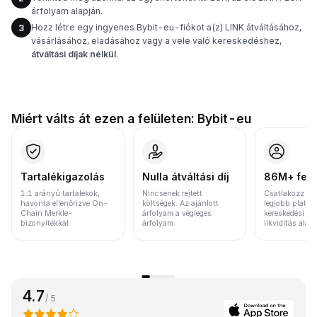
árfolyam alapján.
Hozz létre egy ingyenes Bybit-eu-fiókot a(z) LINK átváltásához,
3
vásárlásához, eladásához vagy a vele való kereskedéshez,
átváltási díjak nélkül
.
Miért válts át ezen a felületen: Bybit-eu
Tartalékigazolás
Nulla átváltási díj
86M+ felh
1:1 arányú tartalékok,
Nincsenek rejtett
Csatlakozz a v
havonta ellenőrizve On-
költségek. Az ajánlott
legjobb platfo
Chain Merkle-
árfolyam a végleges
kereskedési vo
bizonyítékkal.
árfolyam.
likviditás alap
4.7
/ 5