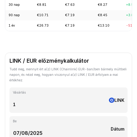
30 nap
€8.81
€7.63
€8.27
+8.56
90 nap
€10.71
€7.19
€8.45
+3.88
1 év
€26.73
€7.19
€13.10
-51.4
LINK / EUR előzménykalkulátor
Tudd meg, mennyit ért a(z) LINK (Chainlink) EUR-ban/ben bármely múltbeli
napon, és nézd meg, hogyan viszonyul a(z) LINK / EUR árfolyam a mai
értékhez.
Vásárlás
LINK
Be
Dátum