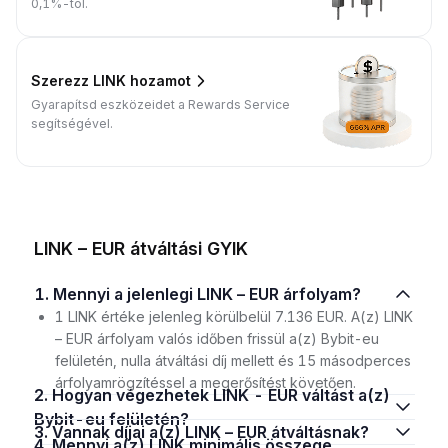
0,1%-tól.
Szerezz LINK hozamot
Gyarapítsd eszközeidet a Rewards Service
segítségével.
LINK – EUR átváltási GYIK
1. Mennyi a jelenlegi LINK – EUR árfolyam?
1 LINK értéke jelenleg körülbelül 7.136 EUR. A(z) LINK
– EUR árfolyam valós időben frissül a(z) Bybit-eu
felületén, nulla átváltási díj mellett és 15 másodperces
árfolyamrögzítéssel a megerősítést követően.
2. Hogyan végezhetek LINK - EUR váltást a(z)
Bybit-eu felületén?
3. Vannak díjai a(z) LINK – EUR átváltásnak?
4. Mennyi a(z) LINK minimális összege,