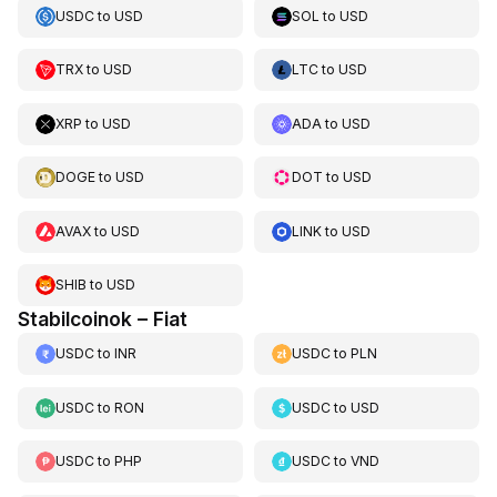
USDC
to
USD
SOL
to
USD
TRX
to
USD
LTC
to
USD
XRP
to
USD
ADA
to
USD
DOGE
to
USD
DOT
to
USD
AVAX
to
USD
LINK
to
USD
SHIB
to
USD
Stabilcoinok – Fiat
USDC
to
INR
USDC
to
PLN
USDC
to
RON
USDC
to
USD
USDC
to
PHP
USDC
to
VND