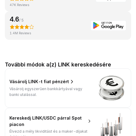
47K Reviews
4.6
/ 5
1.4M Reviews
További módok a(z) LINK kereskedésére
Vásárolj LINK-t fiat pénzért
Vásárolj egyszerűen bankkártyával vagy
banki utalással.
Kereskedj LINK/USDC párral Spot
piacon
Élvezd a mély likviditást és a maker-díjakat