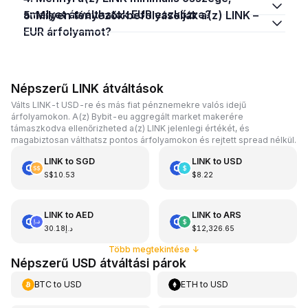
amelyet átválthatok EUR eszközre?
5. Milyen tényezők befolyásolják a(z) LINK –
EUR árfolyamot?
Népszerű LINK átváltások
Válts LINK-t USD-re és más fiat pénznemekre valós idejű
árfolyamokon. A(z) Bybit-eu aggregált market makerére
támaszkodva ellenőrizheted a(z) LINK jelenlegi értékét, és
magabiztosan válthatsz pontos árfolyamokon és rejtett spread nélkül.
LINK
to
SGD
LINK
to
USD
S$10.53
$8.22
LINK
to
AED
LINK
to
ARS
د.إ30.18
$12,326.65
Több megtekintése
↓
Népszerű USD átváltási párok
BTC
to
USD
ETH
to
USD