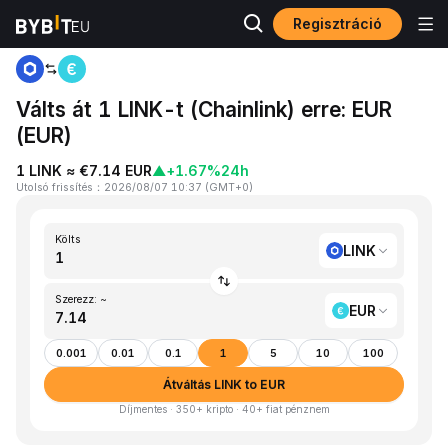
Regisztráció
Kezdőlap
LINK to EUR
Válts át 1 LINK-t (Chainlink) erre: EUR
(EUR)
1 LINK ≈ €7.14 EUR
▲
+1.67%
24h
Utolsó frissítés
：
2026/08/07 10:37
(
GMT+0
)
Költs
LINK
Szerezz: ~
EUR
0.001
0.01
0.1
1
5
10
100
Átváltás LINK to EUR
Díjmentes · 350+ kripto · 40+ fiat pénznem