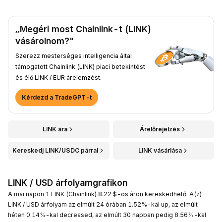
„Megéri most Chainlink-t (LINK)
vásárolnom?"
Szerezz mesterséges intelligencia által
támogatott Chainlink (LINK) piaci betekintést
és élő LINK / EUR árelemzést.
Kérdezd a TradeGPT-t
LINK ára
Árelőrejelzés
Kereskedj LINK/USDC párral
LINK vásárlása
LINK / USD árfolyamgrafikon
A mai napon 1 LINK (Chainlink) 8.22 $-os áron kereskedhető. A(z)
LINK / USD árfolyam az elmúlt 24 órában 1.52%-kal up, az elmúlt
héten 0.14%-kal decreased, az elmúlt 30 napban pedig 8.56%-kal