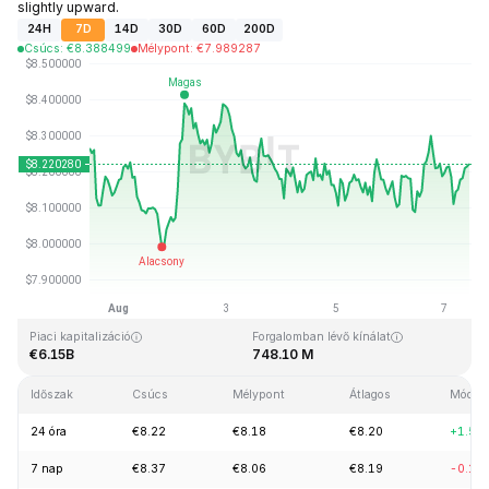
slightly upward.
24H
7D
14D
30D
60D
200D
Csúcs
:
€
8.388499
Mélypont
:
€
7.989287
Utolsó frissítés: 2026-08-07, 10:37 GMT+0
Rekordmagasság
Rekord mélypont
€52.70
€0.148183
Piaci kapitalizáció
Forgalomban lévő kínálat
€6.15B
748.10 M
Időszak
Csúcs
Mélypont
Átlagos
Módosí
24 óra
€8.22
€8.18
€8.20
+1.52
7 nap
€8.37
€8.06
€8.19
-0.14