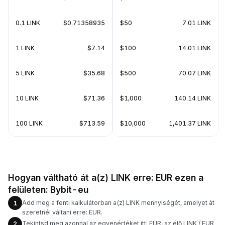
0.1 LINK
$0.71358935
$50
7.01 LINK
1 LINK
$7.14
$100
14.01 LINK
5 LINK
$35.68
$500
70.07 LINK
10 LINK
$71.36
$1,000
140.14 LINK
100 LINK
$713.59
$10,000
1,401.37 LINK
Hogyan váltható át a(z) LINK erre: EUR ezen a
felületen: Bybit-eu
Add meg a fenti kalkulátorban a(z) LINK mennyiségét, amelyet át
1
szeretnél váltani erre: EUR.
Tekintsd meg azonnal az egyenértéket itt: EUR, az élő LINK / EUR
2