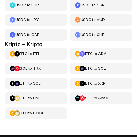
USDC
to
EUR
USDC
to
GBP
USDC
to
JPY
USDC
to
AUD
USDC
to
CAD
USDC
to
CHF
Kripto – Kripto
BTC
to
ETH
BTC
to
ADA
SOL
to
TRX
BTC
to
SOL
ETH
to
SOL
BTC
to
XRP
ETH
to
BNB
SOL
to
AVAX
BTC
to
DOGE