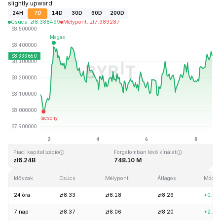
slightly upward.
24H
7D
14D
30D
60D
200D
Csúcs
:
zł
8.388499
Mélypont
:
zł
7.989287
Utolsó frissítés: 2026-08-08, 15:38 GMT+0
Rekordmagasság
Rekord mélypont
zł52.70
zł0.148183
Piaci kapitalizáció
Forgalomban lévő kínálat
zł6.24B
748.10 M
Időszak
Csúcs
Mélypont
Átlagos
Módosí
24 óra
zł8.33
zł8.18
zł8.26
+0.84
7 nap
zł8.37
zł8.06
zł8.20
+2.92