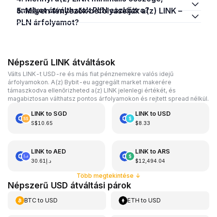
amelyet átválthatok PLN eszközre?
5. Milyen tényezők befolyásolják a(z) LINK –
PLN árfolyamot?
Népszerű LINK átváltások
Válts LINK-t USD-re és más fiat pénznemekre valós idejű
árfolyamokon. A(z) Bybit-eu aggregált market makerére
támaszkodva ellenőrizheted a(z) LINK jelenlegi értékét, és
magabiztosan válthatsz pontos árfolyamokon és rejtett spread nélkül.
LINK
to
SGD
LINK
to
USD
S$10.65
$8.33
LINK
to
AED
LINK
to
ARS
د.إ30.61
$12,494.04
Több megtekintése
↓
Népszerű USD átváltási párok
BTC
to
USD
ETH
to
USD