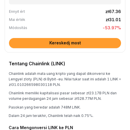
zł67.36
Ennyit ért
zł31.01
Mai érték
-53.97
%
Módosítás
Kereskedj most
Tentang Chainlink (LINK)
Chainlink adalah mata uang kripto yang dapat dikonversi ke
Lengyel zloty (PLN) di Bybit-eu. Nilai tukar saat ini adalah 1 LINK =
zł31.010266598030118 PLN.
Chainlink memiliki kapitalisasi pasar sebesar zł23.17B PLN dan
volume perdagangan 24 jam sebesar zł528.77M PLN.
Pasokan yang beredar adalah 748M LINK.
Dalam 24 jam terakhir, Chainlink telah naik 0.75%.
Cara Mengonversi LINK ke PLN