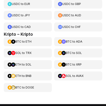
USDC
to
EUR
USDC
to
GBP
USDC
to
JPY
USDC
to
AUD
USDC
to
CAD
USDC
to
CHF
Kripto – Kripto
BTC
to
ETH
BTC
to
ADA
SOL
to
TRX
BTC
to
SOL
ETH
to
SOL
BTC
to
XRP
ETH
to
BNB
SOL
to
AVAX
BTC
to
DOGE