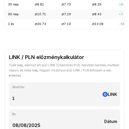
30 nap
zł8.81
zł7.73
zł8.29
+8.09
90 nap
zł10.71
zł7.19
zł8.43
+7.00
1 év
zł26.73
zł7.19
zł13.08
-56.9
LINK / PLN előzménykalkulátor
Tudd meg, mennyit ért a(z) LINK (Chainlink) PLN-ban/ben bármely múltbeli
napon, és nézd meg, hogyan viszonyul a(z) LINK / PLN árfolyam a mai
értékhez.
Vásárlás
LINK
Be
Dátum