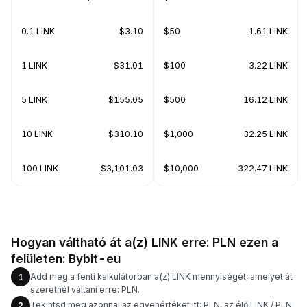
0.1 LINK
$3.10
$50
1.61 LINK
1 LINK
$31.01
$100
3.22 LINK
5 LINK
$155.05
$500
16.12 LINK
10 LINK
$310.10
$1,000
32.25 LINK
100 LINK
$3,101.03
$10,000
322.47 LINK
Hogyan váltható át a(z) LINK erre: PLN ezen a
felületen: Bybit-eu
Add meg a fenti kalkulátorban a(z) LINK mennyiségét, amelyet át
1
szeretnél váltani erre: PLN.
Tekintsd meg azonnal az egyenértéket itt: PLN, az élő LINK / PLN
2