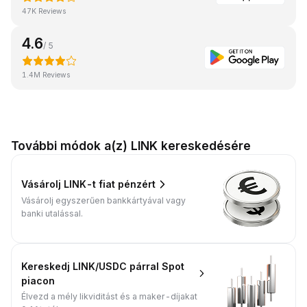
47K Reviews
4.6
/ 5
1.4M Reviews
További módok a(z) LINK kereskedésére
Vásárolj LINK-t fiat pénzért
Vásárolj egyszerűen bankkártyával vagy
banki utalással.
Kereskedj LINK/USDC párral Spot
piacon
Élvezd a mély likviditást és a maker-díjakat