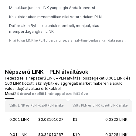
Masukkan jumlah LINK yang ingin Anda konversi
Kalkulator akan menampilkan nilai setara dalam PLN
Daftar akun Bybit-eu untuk membeli, menjual, atau
memperdagangkan LINK
Nilai tukar LINK ke PLN diperbarui secara real-time berdasarkan data pasar.
Népszerű LINK – PLN átváltások
Fedezd fel a népszerű LINK – PLN átváltási összegeket 0,001 LINK és
100 LINK között, a(z) Bybit-eu aggregált market makerén alapuló
valós idejű átváltási értékekkel.
Most
24 órával ezelőtt
1 hónappal ezelőtt
1 éve
Válts LINK és PLN között
PLN értéke
Válts PLN és LINK között
LINK értéke
0.001 LINK
$0.03101027
$1
0.0322 LINK
0.01 LINK
$0.31010267
$10
0.3225 LINK