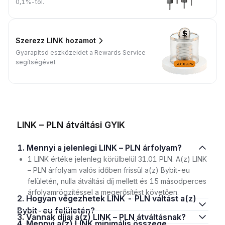
0,1%-tól.
Szerezz LINK hozamot
Gyarapítsd eszközeidet a Rewards Service
segítségével.
LINK – PLN átváltási GYIK
1. Mennyi a jelenlegi LINK – PLN árfolyam?
1 LINK értéke jelenleg körülbelül 31.01 PLN. A(z) LINK
– PLN árfolyam valós időben frissül a(z) Bybit-eu
felületén, nulla átváltási díj mellett és 15 másodperces
árfolyamrögzítéssel a megerősítést követően.
2. Hogyan végezhetek LINK - PLN váltást a(z)
Bybit-eu felületén?
3. Vannak díjai a(z) LINK – PLN átváltásnak?
4. Mennyi a(z) LINK minimális összege,