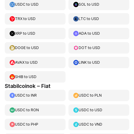
USDC
to
USD
SOL
to
USD
TRX
to
USD
LTC
to
USD
XRP
to
USD
ADA
to
USD
DOGE
to
USD
DOT
to
USD
AVAX
to
USD
LINK
to
USD
SHIB
to
USD
Stabilcoinok – Fiat
USDC
to
INR
USDC
to
PLN
USDC
to
RON
USDC
to
USD
USDC
to
PHP
USDC
to
VND