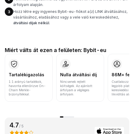
árfolyam alapján.
Hozz létre egy ingyenes Bybit-eu-fiókot a(z) LINK átváltásához,
3
vásárlásához, eladásához vagy a vele való kereskedéshez,
átváltási díjak nélkül
.
Miért válts át ezen a felületen: Bybit-eu
Tartalékigazolás
Nulla átváltási díj
86M+ felh
1:1 arányú tartalékok,
Nincsenek rejtett
Csatlakozz a v
havonta ellenőrizve On-
költségek. Az ajánlott
legjobb platfo
Chain Merkle-
árfolyam a végleges
kereskedési vo
bizonyítékkal.
árfolyam.
likviditás alap
4.7
/ 5