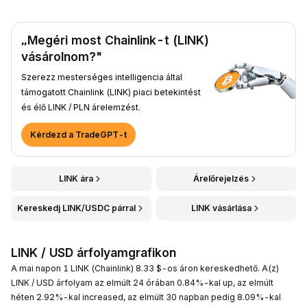
„Megéri most Chainlink-t (LINK)
vásárolnom?"
Szerezz mesterséges intelligencia által
támogatott Chainlink (LINK) piaci betekintést
és élő LINK / PLN árelemzést.
Kérdezd a TradeGPT-t
LINK ára
Árelőrejelzés
Kereskedj LINK/USDC párral
LINK vásárlása
LINK / USD árfolyamgrafikon
A mai napon 1 LINK (Chainlink) 8.33 $-os áron kereskedhető. A(z)
LINK / USD árfolyam az elmúlt 24 órában 0.84%-kal up, az elmúlt
héten 2.92%-kal increased, az elmúlt 30 napban pedig 8.09%-kal