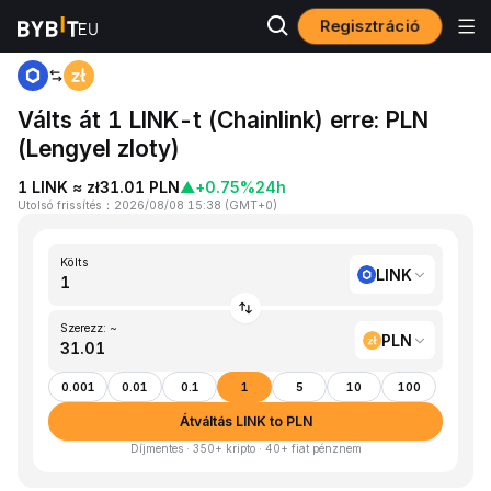
Regisztráció
Kezdőlap
LINK to PLN
Válts át 1 LINK-t (Chainlink) erre: PLN
(Lengyel zloty)
1 LINK ≈ zł31.01 PLN
▲
+0.75%
24h
Utolsó frissítés
：
2026/08/08 15:38
(
GMT+0
)
Költs
LINK
Szerezz: ~
PLN
0.001
0.01
0.1
1
5
10
100
Átváltás LINK to PLN
Díjmentes · 350+ kripto · 40+ fiat pénznem