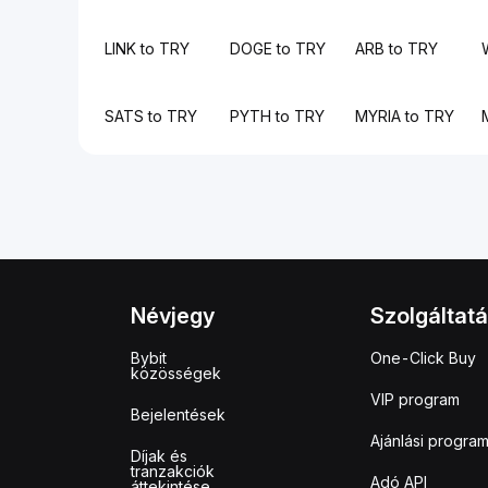
LINK to TRY
DOGE to TRY
ARB to TRY
SATS to TRY
PYTH to TRY
MYRIA to TRY
Névjegy
Szolgáltat
Bybit
One-Click Buy
közösségek
VIP program
Bejelentések
Ajánlási progra
Díjak és
tranzakciók
Adó API
áttekintése