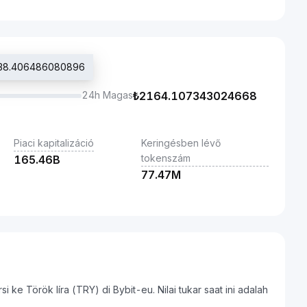
2138.406486080896
24h Magas
₺
2164.107343024668
Piaci kapitalizáció
Keringésben lévő
tokenszám
165.46B
77.47M
 ke Török líra (TRY) di Bybit-eu. Nilai tukar saat ini adalah