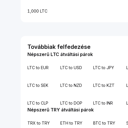
1,000 LTC
Továbbiak felfedezése
Népszerű LTC átváltási párok
LTC to EUR
LTC to USD
LTC to JPY
LTC to SEK
LTC to NZD
LTC to KZT
LTC to CLP
LTC to DOP
LTC to INR
Népszerű TRY átváltási párok
TRX to TRY
ETH to TRY
BTC to TRY