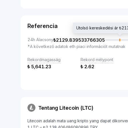
Referencia
Utolsó kereskedési ár ₺
24h Alacsony
₺
2129.839533766305
*A következő adatok eth piaci információt mutatnak
Rekordmagasság
Rekord mélypont
₺
5,641.23
₺
2.62
Tentang Litecoin (LTC)
Litecoin adalah mata uang kripto yang dapat dikonversi
1 LTC = ₺2,138.406486080896 TRY.