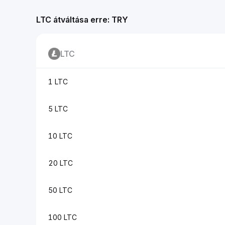
LTC átváltása erre: TRY
LTC
1 LTC
5 LTC
10 LTC
20 LTC
50 LTC
100 LTC