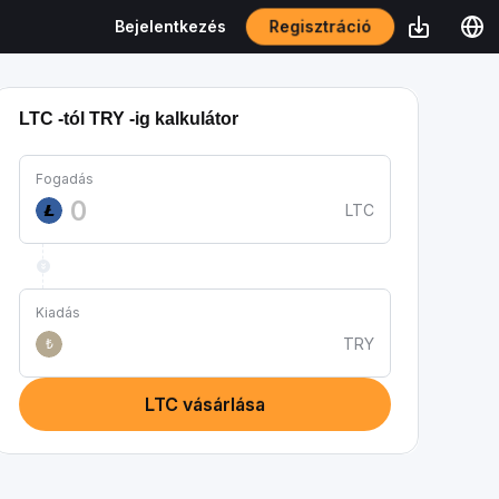
Regisztráció
Bejelentkezés
LTC -tól TRY -ig kalkulátor
Fogadás
LTC
Kiadás
TRY
₺
LTC vásárlása