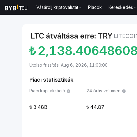
Vásárolj kriptovalutát
Piacok
Kereskedés
Piacok
Litecoin ára LTC
Litecoin to Török líra
LTC átváltása erre: TRY
LITECOI
₺
2,138.4064860
Utolsó frissítés: Aug 6, 2026, 11:00:00
Piaci statisztikák
Piaci kapitalizáció
24 órás volumen
3.48B
44.87