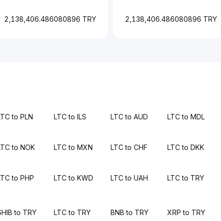
2,138,406.486080896 TRY
2,138,406.486080896 TRY
LTC to PLN
LTC to ILS
LTC to AUD
LTC to MDL
LTC to NOK
LTC to MXN
LTC to CHF
LTC to DKK
LTC to PHP
LTC to KWD
LTC to UAH
LTC to TRY
SHIB to TRY
LTC to TRY
BNB to TRY
XRP to TRY