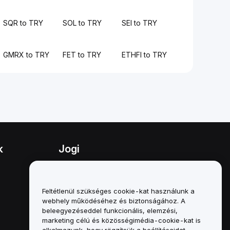
SQR to TRY
SOL to TRY
SEI to TRY
GMRX to TRY
FET to TRY
ETHFI to TRY
k
Jogi
Összeférhetetlenségi politika
A letétkezelési és
Feltétlenül szükséges cookie-kat használunk a
adminisztrációs szabályzat
webhely működéséhez és biztonságához. A
összefoglalója
beleegyezéseddel funkcionális, elemzési,
marketing célú és közösségimédia-cookie-kat is
ESG-információk
alkalmazunk, hogy rögzítsük a beállításaidat,