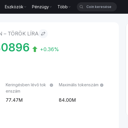
Eszközök
Pénzügy
Több
N – TÖRÖK LÍRA
80896
+0.36%
Keringésben lévő tok
Maximális tokenszám
enszám
77.47M
84.00M