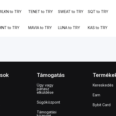
WLKN to TRY
TENET to TRY
SWEAT to TRY
SQT to TRY
MNT to TRY
MAVIA to TRY
LUNA to TRY
KAS to TRY
ások
Támogatás
Terméke
Ügy vagy
Kereskedés
panasz
elküldése
Earn
Súgóközpont
m
Bybit Card
Támogatási
központ