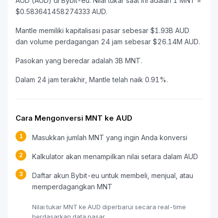
AUD (AUD) di Bybit-eu. Nilai tukar saat ini adalah 1 MNT =
$0.583641458274333 AUD.
Mantle memiliki kapitalisasi pasar sebesar $1.93B AUD
dan volume perdagangan 24 jam sebesar $26.14M AUD.
Pasokan yang beredar adalah 3B MNT.
Dalam 24 jam terakhir, Mantle telah naik 0.91%.
Cara Mengonversi MNT ke AUD
1
Masukkan jumlah MNT yang ingin Anda konversi
2
Kalkulator akan menampilkan nilai setara dalam AUD
3
Daftar akun Bybit-eu untuk membeli, menjual, atau
memperdagangkan MNT
Nilai tukar MNT ke AUD diperbarui secara real-time
berdasarkan data pasar.