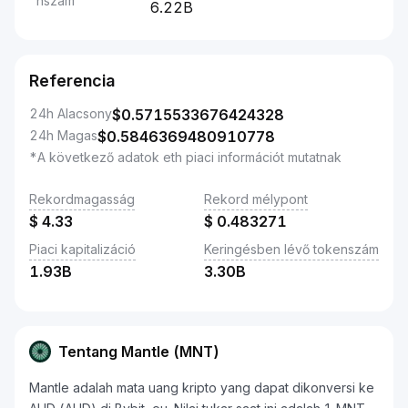
nszám
6.22B
Referencia
24h Alacsony
$
0.5715533676424328
24h Magas
$
0.5846369480910778
*A következő adatok eth piaci információt mutatnak
Rekordmagasság
Rekord mélypont
$
4.33
$
0.483271
Piaci kapitalizáció
Keringésben lévő tokenszám
1.93B
3.30B
Tentang Mantle (MNT)
Mantle adalah mata uang kripto yang dapat dikonversi ke