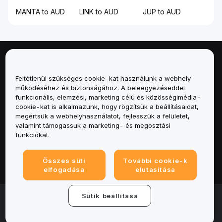
MANTA to AUD
LINK to AUD
JUP to AUD
Névjegy
Feltétlenül szükséges cookie-kat használunk a webhely
Szolgáltatások
működéséhez és biztonságához. A beleegyezéseddel
funkcionális, elemzési, marketing célú és közösségimédia-
cookie-kat is alkalmazunk, hogy rögzítsük a beállításaidat,
Támogatás
megértsük a webhelyhasználatot, fejlesszük a felületet,
valamint támogassuk a marketing- és megosztási
Termékek
funkciókat.
Jogi
Összes süti
További cookie-k
elfogadása
elutasítása
© 2025-2026 Bybit.eu. Minden jog fenntartva.
Sütik beállítása
Általános szerződési feltételek
|
Adatvédelmi
feltételek
|
Impresszum
|
Cookie-beállításközpont