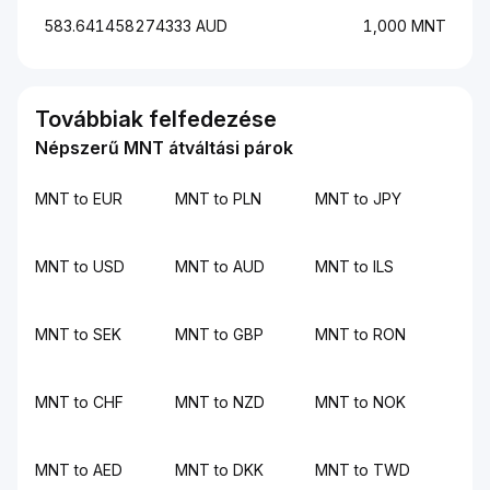
583.641458274333 AUD
1,000 MNT
Továbbiak felfedezése
Népszerű MNT átváltási párok
MNT to EUR
MNT to PLN
MNT to JPY
MNT to USD
MNT to AUD
MNT to ILS
MNT to SEK
MNT to GBP
MNT to RON
MNT to CHF
MNT to NZD
MNT to NOK
MNT to AED
MNT to DKK
MNT to TWD