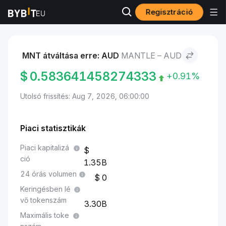
Regisztráció
Piacok
Mantle ára MNT
Mantle to AUD
MNT átváltása erre: AUD
MANTLE – AUD
$
0.583641458274333
+0.91%
Utolsó frissítés: Aug 7, 2026, 06:00:00
Piaci statisztikák
Piaci kapitalizá
ció
1.35B
24 órás volumen
0
Keringésben lé
vő tokenszám
3.30B
Maximális toke