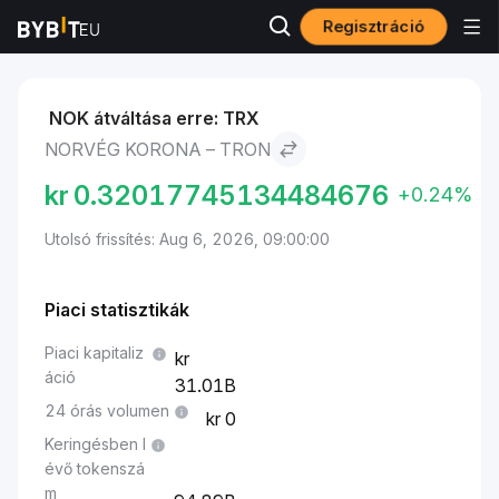
Regisztráció
Piacok
TRON ára TRX
Norvég korona to TRON
NOK átváltása erre: TRX
NORVÉG KORONA – TRON
kr
0.32017745134484676
+0.24%
Utolsó frissítés: Aug 6, 2026, 09:00:00
Piaci statisztikák
Piaci kapitaliz
áció
31.01B
24 órás volumen
0
Keringésben l
évő tokenszá
m