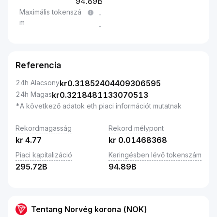
94.89B
Maximális tokenszá
-
m
-
Referencia
24h Alacsony
kr
0.31852404409306595
24h Magas
kr
0.3218481133070513
*A következő adatok eth piaci információt mutatnak
Rekordmagasság
Rekord mélypont
kr
4.77
kr
0.01468368
Piaci kapitalizáció
Keringésben lévő tokenszám
295.72B
94.89B
Tentang Norvég korona (NOK)