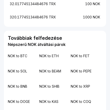
32.017745134484676 TRX
100 NOK
320.17745134484676 TRX
1000 NOK
Továbbiak felfedezése
Népszerű NOK átváltási párok
NOK to BTC
NOK to ETH
NOK to FET
NOK to SOL
NOK to BEAM
NOK to PEPE
NOK to BNB
NOK to SHIB
NOK to XRP
NOK to DOGE
NOK to KAS
NOK to COQ