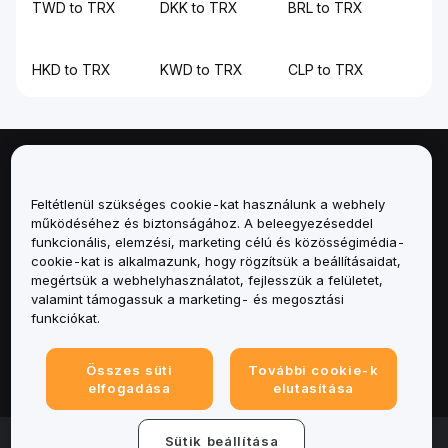
TWD to TRX
DKK to TRX
BRL to TRX
HKD to TRX
KWD to TRX
CLP to TRX
Névjegy
Feltétlenül szükséges cookie-kat használunk a webhely
Szolgáltatások
működéséhez és biztonságához. A beleegyezéseddel
funkcionális, elemzési, marketing célú és közösségimédia-
cookie-kat is alkalmazunk, hogy rögzítsük a beállításaidat,
Támogatás
megértsük a webhelyhasználatot, fejlesszük a felületet,
valamint támogassuk a marketing- és megosztási
Termékek
funkciókat.
Jogi
Összes süti
További cookie-k
elfogadása
elutasítása
© 2025-2026 Bybit.eu. Minden jog fenntartva.
Sütik beállítása