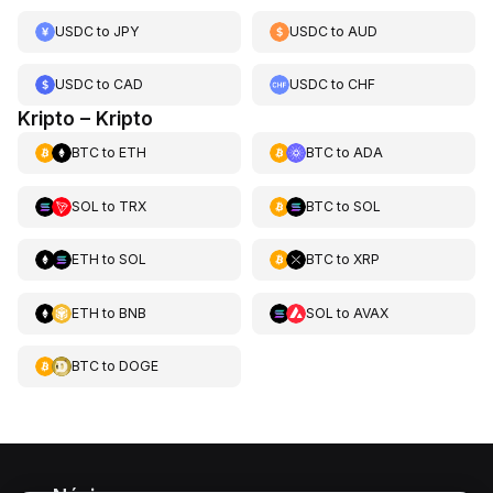
USDC
to
JPY
USDC
to
AUD
USDC
to
CAD
USDC
to
CHF
Kripto – Kripto
BTC
to
ETH
BTC
to
ADA
SOL
to
TRX
BTC
to
SOL
ETH
to
SOL
BTC
to
XRP
ETH
to
BNB
SOL
to
AVAX
BTC
to
DOGE