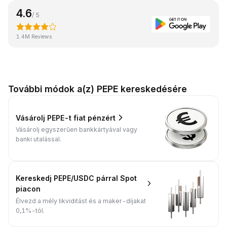
4.6
/ 5
1.4M Reviews
További módok a(z) PEPE kereskedésére
Vásárolj PEPE-t fiat pénzért
Vásárolj egyszerűen bankkártyával vagy
banki utalással.
Kereskedj PEPE/USDC párral Spot
piacon
Élvezd a mély likviditást és a maker-díjakat
0,1%-tól.