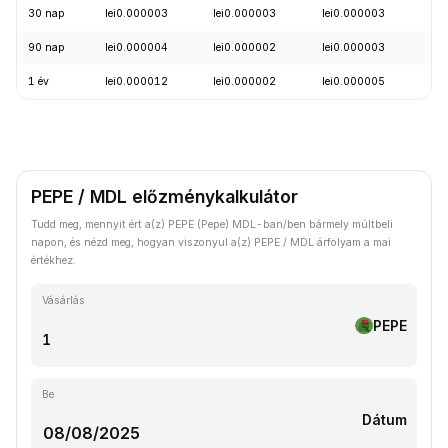
30 nap
lei0.000003
lei0.000003
lei0.000003
+9
90 nap
lei0.000004
lei0.000002
lei0.000003
+3
1 év
lei0.000012
lei0.000002
lei0.000005
-7
PEPE / MDL előzménykalkulátor
Tudd meg, mennyit ért a(z) PEPE (Pepe) MDL-ban/ben bármely múltbeli
napon, és nézd meg, hogyan viszonyul a(z) PEPE / MDL árfolyam a mai
értékhez.
Vásárlás
PEPE
Be
Dátum