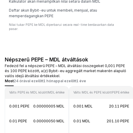
Kalkulator akan menampilkan nilai setara dalam MDL
Daftar akun Bybit-eu untuk membeli, menjual, atau
memperdagangkan PEPE
Nilai tukar PEPE ke MDL diperbarui secara real-time berdasarkan data
pasar.
Népszerű PEPE – MDL átváltások
Fedezd fel a népszerű PEPE – MDL átváltási összegeket 0,001 PEPE
és 100 PEPE között, a(z) Bybit-eu aggregált market makerén alapuló
valós idejű átváltási értékekkel.
Most
24 órával ezelőtt
1 hónappal ezelőtt
1 éve
Válts PEPE és MDL között
MDL értéke
Válts MDL és PEPE között
PEPE értéke
0.001 PEPE
0.00000005 MDL
0.001 MDL
20.11 PEPE
0.01 PEPE
0.00000050 MDL
0.01 MDL
201.10 PEPE