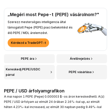
„Megéri most Pepe-t (PEPE) vásárolnom?"
Szerezz mesterséges intelligencia által
támogatott Pepe (PEPE) piaci betekintést és
élő PEPE / MDL árelemzést.
Kérdezd a TradeGPT-t
PEPE ára
Árelőrejelzés
Kereskedj PEPE/USDC
PEPE vásárlása
párral
PEPE / USD árfolyamgrafikon
A mai napon 1 PEPE (Pepe) 0.000003 $-os áron kereskedhető. A(z)
PEPE / USD árfolyam az elmúlt 24 órában 2.16%-kal up, az elmúlt
héten 4.23%-kal increased, az elmúlt 30 napban pedig 9.49%-kal