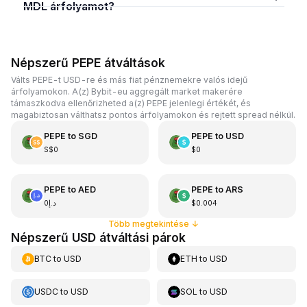
MDL árfolyamot?
Népszerű PEPE átváltások
Válts PEPE-t USD-re és más fiat pénznemekre valós idejű
árfolyamokon. A(z) Bybit-eu aggregált market makerére
támaszkodva ellenőrizheted a(z) PEPE jelenlegi értékét, és
magabiztosan válthatsz pontos árfolyamokon és rejtett spread nélkül.
PEPE
to
SGD
PEPE
to
USD
S$0
$0
PEPE
to
AED
PEPE
to
ARS
د.إ0
$0.004
Több megtekintése
↓
Népszerű USD átváltási párok
BTC
to
USD
ETH
to
USD
USDC
to
USD
SOL
to
USD