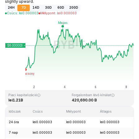
slightly upward.
24H
7D
14D
30D
60D
200D
Csúcs
:
lei
0.000003
Mélypont
:
lei
0.000003
Utolsó frissítés: 2026-08-08, 10:26 GMT+0
Rekordmagasság
Rekord mélypont
lei0.000028
lei0.000000
Piaci kapitalizáció
Forgalomban lévő kínálat
lei1.21B
420,690.00 B
Időszak
Csúcs
Mélypont
Átlagos
Mó
24 óra
lei0.000003
lei0.000003
lei0.000003
+2
7 nap
lei0.000003
lei0.000003
lei0.000003
+4