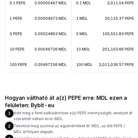
0.1 PEPE
0.00000497 MDL
0.1 MDL
2,011.04 PEPE
1 PEPE
0.00004973 MDL
1 MDL
20,110.37 PEPE
5 PEPE
0.00024863 MDL
5 MDL
100,551.83 PEPE
10 PEPE
0.00049726 MDL
10 MDL
201,103.66 PEPE
100 PEPE
0.00497256 MDL
100 MDL
2,011,036.57 PEPE
Hogyan váltható át a(z) PEPE erre: MDL ezen a
felületen: Bybit-eu
Add meg a fenti kalkulátorban a(z) PEPE mennyiségét, amelyet át
1
szeretnél váltani erre: MDL.
Tekintsd meg azonnal az egyenértéket itt: MDL, az élő PEPE /
2
MDL árfolyam alapján.