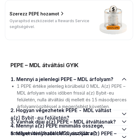
Szerezz PEPE hozamot
Gyarapítsd eszközeidet a Rewards Service
segítségével.
PEPE – MDL átváltási GYIK
1. Mennyi a jelenlegi PEPE – MDL árfolyam?
1 PEPE értéke jelenleg körülbelül 0 MDL. A(z) PEPE –
MDL árfolyam valós időben frissül a(z) Bybit-eu
felületén, nulla átváltási díj mellett és 15 másodperces
árfolyamrögzítéssel a megerősítést követően.
2. Hogyan végezhetek PEPE - MDL váltást
a(z) Bybit-eu felületén?
3. Vannak díjai a(z) PEPE – MDL átváltásnak?
4. Mennyi a(z) PEPE minimális összege,
amelyet átválthatok MDL eszközre?
5. Milyen tényezők befolyásolják a(z) PEPE –