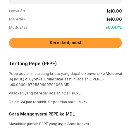
lei0.00
Ennyit ért
lei0.00
Mai érték
+
0.00
%
Módosítás
Kereskedj most
Tentang Pepe (PEPE)
Pepe adalah mata uang kripto yang dapat dikonversi ke Moldovai
lej (MDL) di Bybit-eu. Nilai tukar saat ini adalah 1 PEPE =
lei0.00004972559990701056 MDL.
Pasokan yang beredar adalah 421T PEPE.
Dalam 24 jam terakhir, Pepe telah naik 1.92%.
Cara Mengonversi PEPE ke MDL
Masukkan jumlah PEPE yang ingin Anda konversi