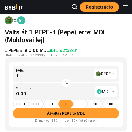
Regisztráció
Kezdőlap
PEPE to MDL
Válts át 1 PEPE-t (Pepe) erre: MDL
(Moldovai lej)
1 PEPE ≈ lei0.00 MDL
▲
+1.92%
24h
Utolsó frissítés
：
2026/08/08 10:26
(
GMT+0
)
Költs
PEPE
Szerezz: ~
MDL
0.001
0.01
0.1
1
5
10
100
Átváltás PEPE to MDL
Díjmentes · 350+ kripto · 40+ fiat pénznem