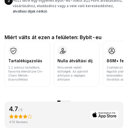
Hozz létre egy ingyenes Bybit-eu-fiókot a(z) PEPE átváltásához,
3
vásárlásához, eladásához vagy a vele való kereskedéshez,
átváltási díjak nélkül
.
Miért válts át ezen a felületen: Bybit-eu
Tartalékigazolás
Nulla átváltási díj
86M+ felh
1:1 arányú tartalékok,
Nincsenek rejtett
Csatlakozz a v
havonta ellenőrizve On-
költségek. Az ajánlott
legjobb platfo
Chain Merkle-
árfolyam a végleges
kereskedési vo
bizonyítékkal.
árfolyam.
likviditás alap
4.7
/ 5
47K Reviews