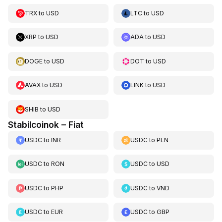
TRX
to
USD
LTC
to
USD
XRP
to
USD
ADA
to
USD
DOGE
to
USD
DOT
to
USD
AVAX
to
USD
LINK
to
USD
SHIB
to
USD
Stabilcoinok – Fiat
USDC
to
INR
USDC
to
PLN
USDC
to
RON
USDC
to
USD
USDC
to
PHP
USDC
to
VND
USDC
to
EUR
USDC
to
GBP