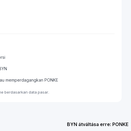
rsi
 BYN
, atau memperdagangkan PONKE
ime berdasarkan data pasar.
BYN átváltása erre: PONKE