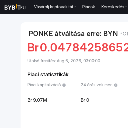
Vásárolj kriptovalutát
Piacok
Kereskedés
Piacok
PONKE ára PONKE
PONKE to Fehérorosz ru
PONKE átváltása erre: BYN
PO
Br
0.0478425865
Utolsó frissítés: Aug 6, 2026, 03:00:00
Piaci statisztikák
Piaci kapitalizáció
24 órás volumen
9.07M
0