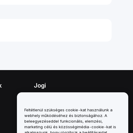
k
Jogi
Összeférhetetlenségi politika
A letétkezelési és
Feltétlenül szükséges cookie-kat használunk a
adminisztrációs szabályzat
webhely működéséhez és biztonságához. A
összefoglalója
beleegyezéseddel funkcionális, elemzési,
marketing célú és közösségimédia-cookie-kat is
ESG-információk
alkalmazunk, hogy rögzítsük a beállításaidat,