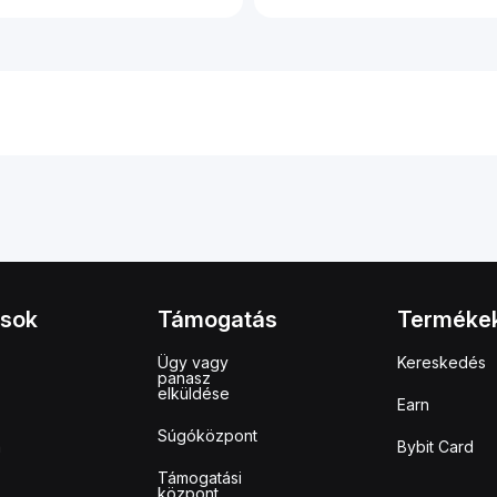
ások
Támogatás
Terméke
Ügy vagy
Kereskedés
panasz
elküldése
Earn
Súgóközpont
m
Bybit Card
Támogatási
központ