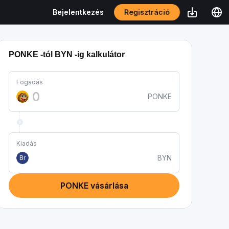
Regisztráció
Bejelentkezés
PONKE -tól BYN -ig kalkulátor
Fogadás
PONKE
Kiadás
BYN
Br
PONKE vásárlása