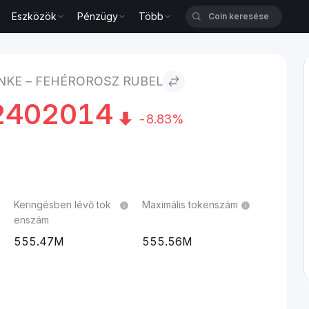
Eszközök
Pénzügy
Több
bel
NKE – FEHÉROROSZ RUBEL
2402014
-8.83%
Keringésben lévő tok
Maximális tokenszám
enszám
555.47M
555.56M