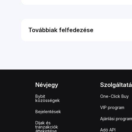
Továbbiak felfedezése
Névjegy
Szolgáltat
Bybit
One-Click Buy
közösségek
VIP program
Bejelentések
Ajánlási progra
Díjak és
tranzakciók
Adó API
áttekintése