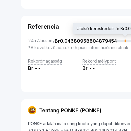
Referencia
Utolsó kereskedési ár Br
24h Alacsony
Br
0.04680958804879454
*A következő adatok eth piaci információt mutatnak
Rekordmagasság
Rekord mélypont
Br
--
Br
--
Tentang PONKE (PONKE)
PONKE adalah mata uang kripto yang dapat dikonversi 
adalah 1 PONKE = Br0.04784258652402014 BYN.