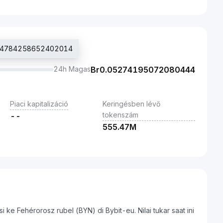
0.04784258652402014
24h Magas
Br
0.05274195072080444
Piaci kapitalizáció
Keringésben lévő
tokenszám
--
555.47M
ke Fehérorosz rubel (BYN) di Bybit-eu. Nilai tukar saat ini