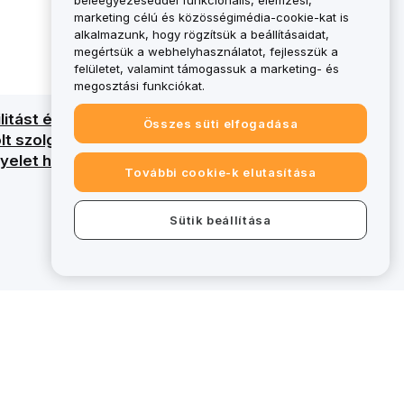
beleegyezéseddel funkcionális, elemzési,
marketing célú és közösségimédia-cookie-kat is
alkalmazunk, hogy rögzítsük a beállításaidat,
megértsük a webhelyhasználatot, fejlesszük a
felületet, valamint támogassuk a marketing- és
megosztási funkciókat.
itást és a tőke teljes elvesztésének
Összes süti elfogadása
lölt szolgáltatások tekintetében MiCAR-
elet hatálya alá.
További cookie-k elutasítása
Sütik beállítása