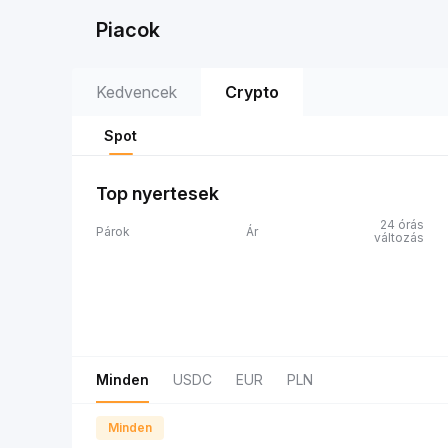
Piacok
Kedvencek
Crypto
Spot
Top nyertesek
24 órás
Párok
Ár
változás
Minden
USDC
EUR
PLN
Minden