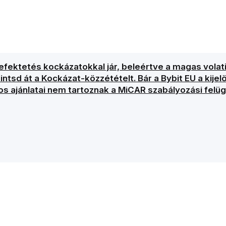
ektetés kockázatokkal jár, beleértve a magas volatil
intsd át a Kockázat-közzétételt. Bár a Bybit EU a kije
os ajánlatai nem tartoznak a MiCAR szabályozási felügy