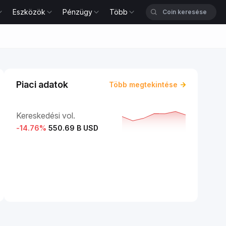
Eszközök
Pénzügy
Több
Piaci adatok
Több megtekintése
Kereskedési vol.
-14.76
%
550.69 B USD