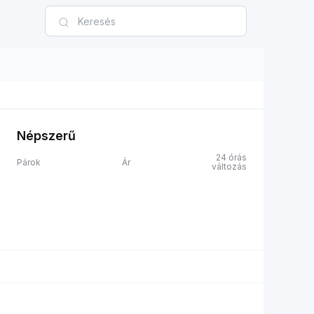
Népszerű
24 órás
Párok
Ár
változás