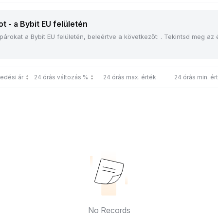
t - a Bybit EU felületén
rokat a Bybit EU felületén, beleértve a következőt: . Tekintsd meg az él
edési ár
24 órás változás %
24 órás max. érték
24 órás min. ér
No Records