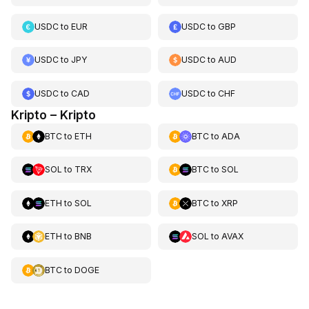
USDC
to
EUR
USDC
to
GBP
USDC
to
JPY
USDC
to
AUD
USDC
to
CAD
USDC
to
CHF
Kripto – Kripto
BTC
to
ETH
BTC
to
ADA
SOL
to
TRX
BTC
to
SOL
ETH
to
SOL
BTC
to
XRP
ETH
to
BNB
SOL
to
AVAX
BTC
to
DOGE