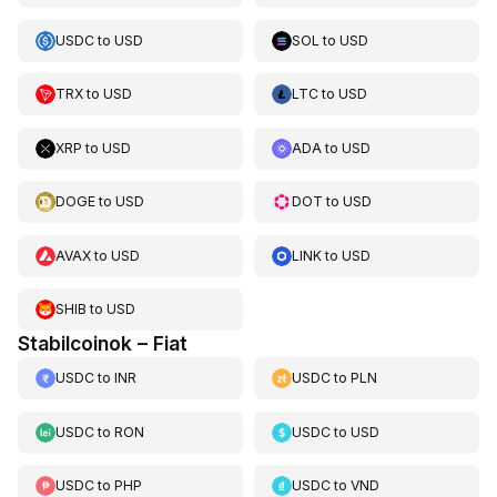
USDC
to
USD
SOL
to
USD
TRX
to
USD
LTC
to
USD
XRP
to
USD
ADA
to
USD
DOGE
to
USD
DOT
to
USD
AVAX
to
USD
LINK
to
USD
SHIB
to
USD
Stabilcoinok – Fiat
USDC
to
INR
USDC
to
PLN
USDC
to
RON
USDC
to
USD
USDC
to
PHP
USDC
to
VND