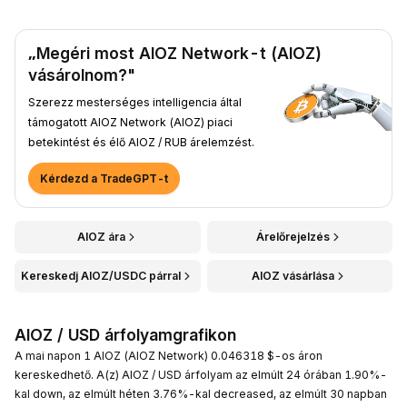
„Megéri most AIOZ Network-t (AIOZ)
vásárolnom?"
Szerezz mesterséges intelligencia által
támogatott AIOZ Network (AIOZ) piaci
betekintést és élő AIOZ / RUB árelemzést.
Kérdezd a TradeGPT-t
AIOZ ára
Árelőrejelzés
Kereskedj AIOZ/USDC párral
AIOZ vásárlása
AIOZ / USD árfolyamgrafikon
A mai napon 1 AIOZ (AIOZ Network) 0.046318 $-os áron
kereskedhető. A(z) AIOZ / USD árfolyam az elmúlt 24 órában 1.90%-
kal down, az elmúlt héten 3.76%-kal decreased, az elmúlt 30 napban