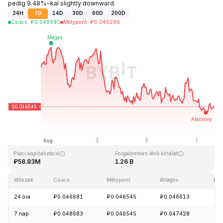
pedig 9.48%-kal slightly downward.
24H
7D
14D
30D
60D
200D
Csúcs
:
₽
0.048995
Mélypont
:
₽
0.046286
Utolsó frissítés: 2026-08-07, 16:42 GMT+0
Rekordmagasság
Rekord mélypont
₽2.65
₽0.010996
Piaci kapitalizáció
Forgalomban lévő kínálat
₽58.83M
1.26 B
Időszak
Csúcs
Mélypont
Átlagos
Mód
24 óra
₽0.046681
₽0.046545
₽0.046613
-1
7 nap
₽0.048683
₽0.046545
₽0.047428
-3