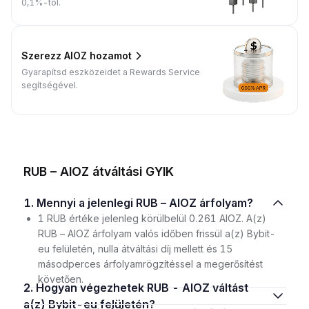
0,1%-tól.
Szerezz AIOZ hozamot
Gyarapítsd eszközeidet a Rewards Service
segítségével.
RUB – AIOZ átváltási GYIK
1. Mennyi a jelenlegi RUB – AIOZ árfolyam?
1 RUB értéke jelenleg körülbelül 0.261 AIOZ. A(z)
RUB – AIOZ árfolyam valós időben frissül a(z) Bybit-
eu felületén, nulla átváltási díj mellett és 15
másodperces árfolyamrögzítéssel a megerősítést
követően.
2. Hogyan végezhetek RUB - AIOZ váltást
a(z) Bybit-eu felületén?