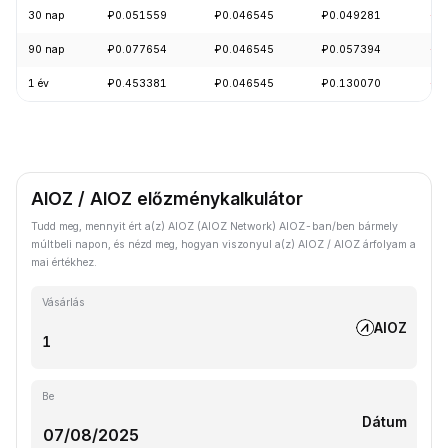
30 nap
₽0.051559
₽0.046545
₽0.049281
-9
90 nap
₽0.077654
₽0.046545
₽0.057394
-2
1 év
₽0.453381
₽0.046545
₽0.130070
-8
AIOZ / AIOZ előzménykalkulátor
Tudd meg, mennyit ért a(z) AIOZ (AIOZ Network) AIOZ-ban/ben bármely
múltbeli napon, és nézd meg, hogyan viszonyul a(z) AIOZ / AIOZ árfolyam a
mai értékhez.
Vásárlás
AIOZ
Be
Dátum