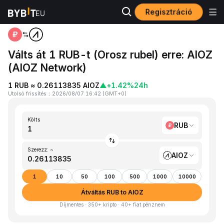
Regisztráció
Kezdőlap
RUB to AIOZ
Válts át 1 RUB-t (Orosz rubel) erre: AIOZ
(AIOZ Network)
1 RUB ≈ 0.26113835 AIOZ
▲
+1.42%
24h
Utolsó frissítés
：
2026/08/07 16:42
(
GMT+0
)
Költs
RUB
Szerezz: ~
AIOZ
1
10
50
100
500
1000
10000
Átváltás RUB to AIOZ
Díjmentes · 350+ kripto · 40+ fiat pénznem