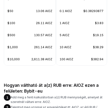
$50
13.06 AIOZ
0.1 AIOZ
$0.38293877
$100
26.11 AIOZ
1 AIOZ
$3.83
$500
130.57 AIOZ
5 AIOZ
$19.15
$1,000
261.14 AIOZ
10 AIOZ
$38.29
$10,000
2,611.38 AIOZ
100 AIOZ
$382.94
Hogyan váltható át a(z) RUB erre: AIOZ ezen a
felületen: Bybit-eu
Add meg a fenti kalkulátorban a(z) RUB mennyiségét, amelyet át
1
szeretnél váltani erre: AIOZ.
Tekintsd meg azonnal az egyenértéket itt: AIOZ, az élő RUB /
2