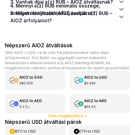
3. Vannak díjai a(z) RUB – AIOZ átváltásnak?
4. Mennyi a(z) RUB minimális összege,
amelyet átválthatok AIOZ eszközre?
5. Milyen tényezők befolyásolják a(z) RUB –
AIOZ árfolyamot?
Népszerű AIOZ átváltások
Válts AIOZ-t USD-re és más fiat pénznemekre valós idejű
árfolyamokon. A(z) Bybit-eu aggregált market makerére
támaszkodva ellenőrizheted a(z) AIOZ jelenlegi értékét, és
magabiztosan válthatsz pontos árfolyamokon és rejtett spread nélkül.
AIOZ
to
SGD
AIOZ
to
USD
S$0.059
$0.046
AIOZ
to
AED
AIOZ
to
ARS
د.إ0.17
$69.43
Több megtekintése
↓
Népszerű USD átváltási párok
BTC
to
USD
ETH
to
USD