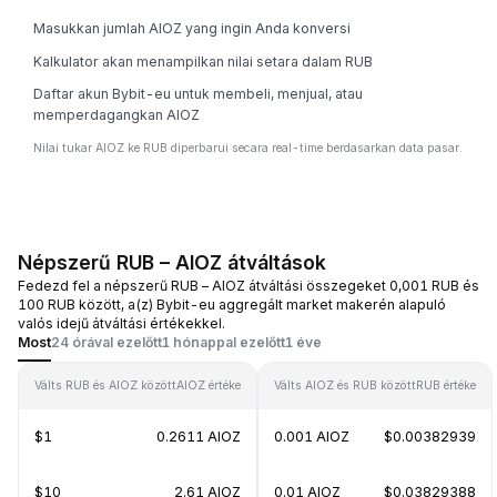
Masukkan jumlah AIOZ yang ingin Anda konversi
Kalkulator akan menampilkan nilai setara dalam RUB
Daftar akun Bybit-eu untuk membeli, menjual, atau
memperdagangkan AIOZ
Nilai tukar AIOZ ke RUB diperbarui secara real-time berdasarkan data pasar.
Népszerű RUB – AIOZ átváltások
Fedezd fel a népszerű RUB – AIOZ átváltási összegeket 0,001 RUB és
100 RUB között, a(z) Bybit-eu aggregált market makerén alapuló
valós idejű átváltási értékekkel.
Most
24 órával ezelőtt
1 hónappal ezelőtt
1 éve
Válts RUB és AIOZ között
AIOZ értéke
Válts AIOZ és RUB között
RUB értéke
$1
0.2611 AIOZ
0.001 AIOZ
$0.00382939
$10
2.61 AIOZ
0.01 AIOZ
$0.03829388