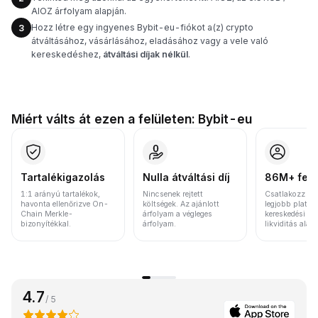
AIOZ árfolyam alapján.
Hozz létre egy ingyenes Bybit-eu-fiókot a(z) crypto
3
átváltásához, vásárlásához, eladásához vagy a vele való
kereskedéshez,
átváltási díjak nélkül
.
Miért válts át ezen a felületen: Bybit-eu
Tartalékigazolás
Nulla átváltási díj
86M+ felh
1:1 arányú tartalékok,
Nincsenek rejtett
Csatlakozz a v
havonta ellenőrizve On-
költségek. Az ajánlott
legjobb platfo
Chain Merkle-
árfolyam a végleges
kereskedési vo
bizonyítékkal.
árfolyam.
likviditás alap
4.7
/ 5