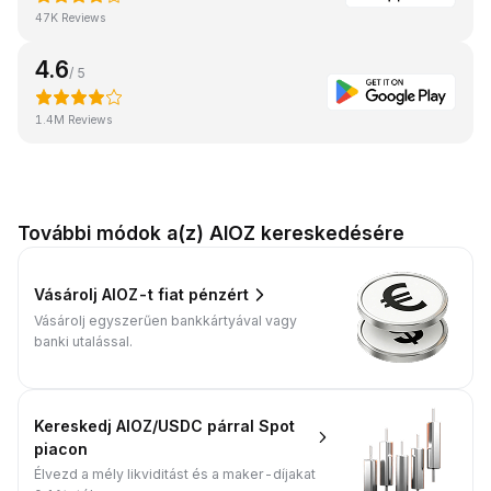
47K Reviews
4.6
/ 5
1.4M Reviews
További módok a(z) AIOZ kereskedésére
Vásárolj AIOZ-t fiat pénzért
Vásárolj egyszerűen bankkártyával vagy
banki utalással.
Kereskedj AIOZ/USDC párral Spot
piacon
Élvezd a mély likviditást és a maker-díjakat