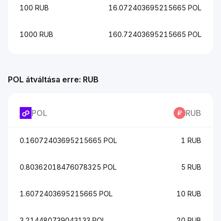
100 RUB
16.072403695215665 POL
1000 RUB
160.72403695215665 POL
POL átváltása erre: RUB
POL
RUB
0.16072403695215665 POL
1 RUB
0.80362018476078325 POL
5 RUB
1.6072403695215665 POL
10 RUB
3.214480739043133 POL
20 RUB