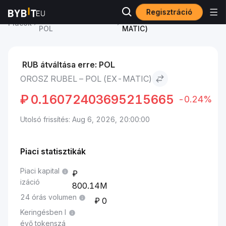
Regisztráció
POL (ex-MATIC) ára
Orosz rubel to POL (ex-
Piacok
POL
MATIC)
RUB átváltása erre: POL
OROSZ RUBEL – POL (EX-MATIC)
₽
0.16072403695215665
-0.24%
Utolsó frissítés: Aug 6, 2026, 20:00:00
Piaci statisztikák
Piaci kapital
izáció
800.14M
24 órás volumen
0
Keringésben l
évő tokenszá