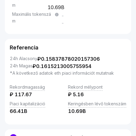
m
10.69B
Maximális tokenszá
-
m
-
Referencia
24h Alacsony
₽
0.15837878020157306
24h Magas
₽
0.1615213005755954
*A következő adatok eth piaci információt mutatnak
Rekordmagasság
Rekord mélypont
₽
117.67
₽
5.16
Piaci kapitalizáció
Keringésben lévő tokenszám
66.41B
10.69B