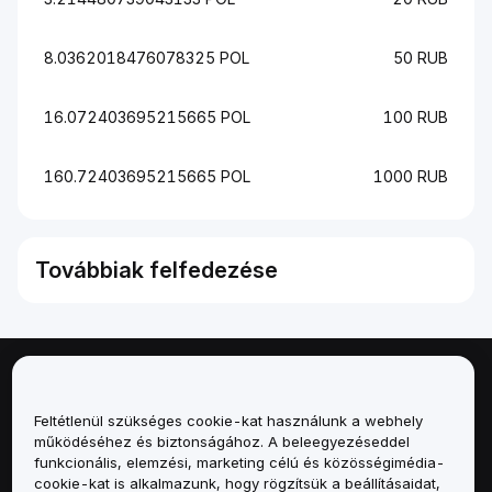
8.0362018476078325 POL
50 RUB
16.072403695215665 POL
100 RUB
160.72403695215665 POL
1000 RUB
Továbbiak felfedezése
Névjegy
Feltétlenül szükséges cookie-kat használunk a webhely
Szolgáltatások
működéséhez és biztonságához. A beleegyezéseddel
funkcionális, elemzési, marketing célú és közösségimédia-
cookie-kat is alkalmazunk, hogy rögzítsük a beállításaidat,