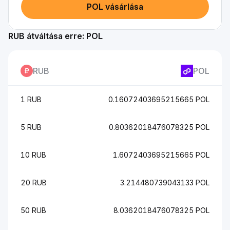
POL vásárlása
RUB átváltása erre: POL
RUB
POL
1 RUB
0.16072403695215665 POL
5 RUB
0.80362018476078325 POL
10 RUB
1.6072403695215665 POL
20 RUB
3.214480739043133 POL
50 RUB
8.0362018476078325 POL