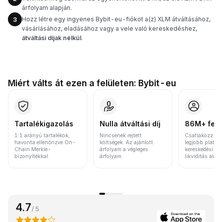
árfolyam alapján.
Hozz létre egy ingyenes Bybit-eu-fiókot a(z) XLM átváltásához,
3
vásárlásához, eladásához vagy a vele való kereskedéshez,
átváltási díjak nélkül
.
Miért válts át ezen a felületen: Bybit-eu
Tartalékigazolás
Nulla átváltási díj
86M+ felh
1:1 arányú tartalékok,
Nincsenek rejtett
Csatlakozz a v
havonta ellenőrizve On-
költségek. Az ajánlott
legjobb platfo
Chain Merkle-
árfolyam a végleges
kereskedési vo
bizonyítékkal.
árfolyam.
likviditás alap
4.7
/ 5