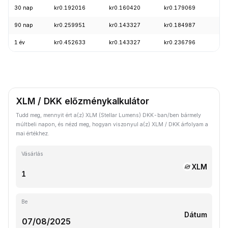
30 nap
kr0.192016
kr0.160420
kr0.179069
-1
90 nap
kr0.259951
kr0.143327
kr0.184987
-2
1 év
kr0.452633
kr0.143327
kr0.236796
-6
XLM / DKK előzménykalkulátor
Tudd meg, mennyit ért a(z) XLM (Stellar Lumens) DKK-ban/ben bármely
múltbeli napon, és nézd meg, hogyan viszonyul a(z) XLM / DKK árfolyam a
mai értékhez.
Vásárlás
XLM
Be
Dátum