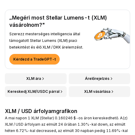
„Megéri most Stellar Lumens-t (XLM)
vásárolnom?"
Szerezz mesterséges intelligencia által
támogatott Stellar Lumens (XLM) piaci
betekintést és élő XLM / DKK árelemzést.
Kérdezd a TradeGPT-t
XLM ára
Árelőrejelzés
Kereskedj XLM/USDC párral
XLM vásárlása
XLM / USD árfolyamgrafikon
A mai napon 1 XLM (Stellar) 0.160246 $-os áron kereskedhető. A(z)
XLM / USD árfolyam az elmúlt 24 órában 1.30%-kal down, az elmúlt
héten 6.72%-kal decreased, az elmúlt 30 napban pedig 11.69%-kal