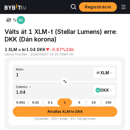
Regisztráció
Kezdőlap
XLM to DKK
Válts át 1 XLM-t (Stellar Lumens) erre:
DKK (Dán korona)
1 XLM ≈ kr1.04 DKK
▼
-0.87%
24h
Utolsó frissítés
：
2026/08/07 15:35
(
GMT+0
)
Költs
XLM
Szerezz: ~
DKK
0.001
0.01
0.1
1
5
10
100
Átváltás XLM to DKK
Díjmentes · 350+ kripto · 40+ fiat pénznem