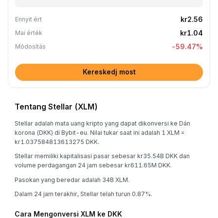
kr2.56
Ennyit ért
kr1.04
Mai érték
-59.47
%
Módosítás
Kereskedj most
Tentang Stellar (XLM)
Stellar adalah mata uang kripto yang dapat dikonversi ke Dán
korona (DKK) di Bybit-eu. Nilai tukar saat ini adalah 1 XLM =
kr1.037584813613275 DKK.
Stellar memiliki kapitalisasi pasar sebesar kr35.54B DKK dan
volume perdagangan 24 jam sebesar kr611.65M DKK.
Pasokan yang beredar adalah 34B XLM.
Dalam 24 jam terakhir, Stellar telah turun 0.87%.
Cara Mengonversi XLM ke DKK