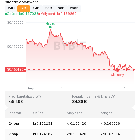
slightly downward.
24H
7D
14D
30D
60D
200D
Csúcs
:
kr
0.177038
Mélypont
:
kr
0.159862
Utolsó frissítés: 2026-08-07, 15:35 GMT+0
Rekordmagasság
Rekord mélypont
kr0.875563
kr0.000476
Piaci kapitalizáció
Forgalomban lévő kínálat
kr5.49B
34.30 B
Időszak
Csúcs
Mélypont
Átlagos
Mód
24 óra
kr0.161231
kr0.160420
kr0.160826
-1
7 nap
kr0.174187
kr0.160420
kr0.167894
-6