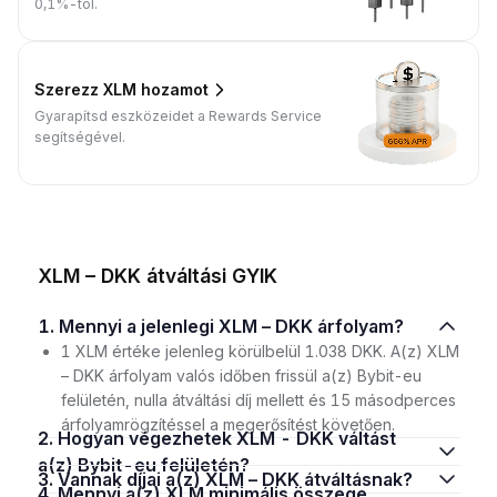
0,1%-tól.
Szerezz XLM hozamot
Gyarapítsd eszközeidet a Rewards Service
segítségével.
XLM – DKK átváltási GYIK
1. Mennyi a jelenlegi XLM – DKK árfolyam?
1 XLM értéke jelenleg körülbelül 1.038 DKK. A(z) XLM
– DKK árfolyam valós időben frissül a(z) Bybit-eu
felületén, nulla átváltási díj mellett és 15 másodperces
árfolyamrögzítéssel a megerősítést követően.
2. Hogyan végezhetek XLM - DKK váltást
a(z) Bybit-eu felületén?
3. Vannak díjai a(z) XLM – DKK átváltásnak?
4. Mennyi a(z) XLM minimális összege,