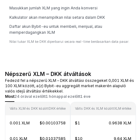
Masukkan jumlah XLM yang ingin Anda konversi
Kalkulator akan menampilkan nilai setara dalam DKK
Daftar akun Bybit-eu untuk membeli, menjual, atau
memperdagangkan XLM
Nilai tukar XLM ke DKK diperbarui secara real-time berdasarkan data pasar.
Népszerű XLM – DKK átváltások
Fedezd fel a népszerű XLM – DKK átváltási összegeket 0,001 XLM és
100 XLM között, a(z) Bybit-eu aggregált market makerén alapuló
valós idejű átváltási értékekkel.
Most
24 órával ezelőtt
1 hónappal ezelőtt
1 éve
Válts XLM és DKK között
DKK értéke
Válts DKK és XLM között
XLM értéke
0.001 XLM
$0.00103758
$1
0.9638 XLM
0.01 XLM
$0.01037585
$10
9.64 XLM