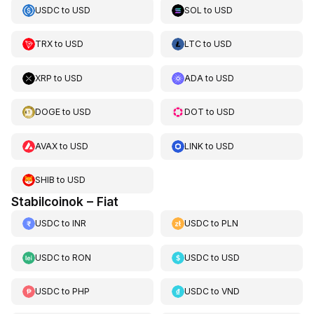
USDC
to
USD
SOL
to
USD
TRX
to
USD
LTC
to
USD
XRP
to
USD
ADA
to
USD
DOGE
to
USD
DOT
to
USD
AVAX
to
USD
LINK
to
USD
SHIB
to
USD
Stabilcoinok – Fiat
USDC
to
INR
USDC
to
PLN
USDC
to
RON
USDC
to
USD
USDC
to
PHP
USDC
to
VND