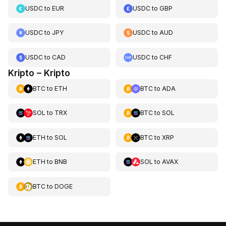
USDC
to
EUR
USDC
to
GBP
USDC
to
JPY
USDC
to
AUD
USDC
to
CAD
USDC
to
CHF
Kripto – Kripto
BTC
to
ETH
BTC
to
ADA
SOL
to
TRX
BTC
to
SOL
ETH
to
SOL
BTC
to
XRP
ETH
to
BNB
SOL
to
AVAX
BTC
to
DOGE