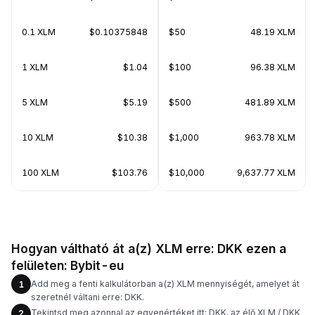
0.1 XLM
$0.10375848
$50
48.19 XLM
1 XLM
$1.04
$100
96.38 XLM
5 XLM
$5.19
$500
481.89 XLM
10 XLM
$10.38
$1,000
963.78 XLM
100 XLM
$103.76
$10,000
9,637.77 XLM
Hogyan váltható át a(z) XLM erre: DKK ezen a
felületen: Bybit-eu
Add meg a fenti kalkulátorban a(z) XLM mennyiségét, amelyet át
1
szeretnél váltani erre: DKK.
Tekintsd meg azonnal az egyenértéket itt: DKK, az élő XLM / DKK
2