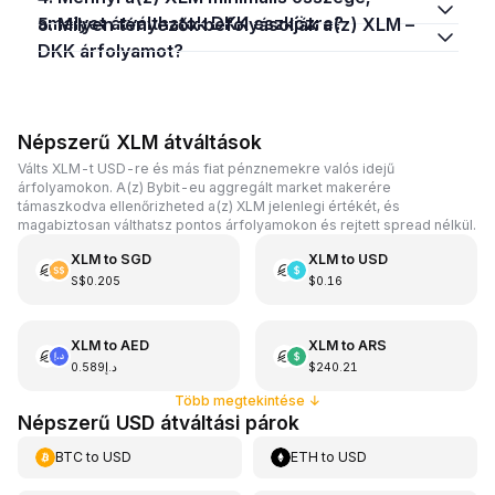
amelyet átválthatok DKK eszközre?
5. Milyen tényezők befolyásolják a(z) XLM –
DKK árfolyamot?
Népszerű XLM átváltások
Válts XLM-t USD-re és más fiat pénznemekre valós idejű
árfolyamokon. A(z) Bybit-eu aggregált market makerére
támaszkodva ellenőrizheted a(z) XLM jelenlegi értékét, és
magabiztosan válthatsz pontos árfolyamokon és rejtett spread nélkül.
XLM
to
SGD
XLM
to
USD
S$0.205
$0.16
XLM
to
AED
XLM
to
ARS
د.إ0.589
$240.21
Több megtekintése
↓
Népszerű USD átváltási párok
BTC
to
USD
ETH
to
USD