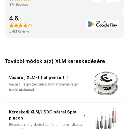
47K Reviews
4.6
/ 5
1.4M Reviews
További módok a(z) XLM kereskedésére
Vásárolj XLM-t fiat pénzért
Vásárolj egyszerűen bankkártyával vagy
banki utalással.
Kereskedj XLM/USDC párral Spot
piacon
Élvezd a mély likviditást és a maker-díjakat