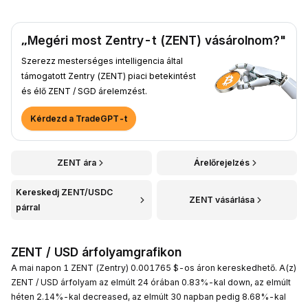
„Megéri most Zentry-t (ZENT) vásárolnom?"
Szerezz mesterséges intelligencia által
támogatott Zentry (ZENT) piaci betekintést
és élő ZENT / SGD árelemzést.
Kérdezd a TradeGPT-t
ZENT ára
Árelőrejelzés
Kereskedj ZENT/USDC
ZENT vásárlása
párral
ZENT / USD árfolyamgrafikon
A mai napon 1 ZENT (Zentry) 0.001765 $-os áron kereskedhető. A(z)
ZENT / USD árfolyam az elmúlt 24 órában 0.83%-kal down, az elmúlt
héten 2.14%-kal decreased, az elmúlt 30 napban pedig 8.68%-kal