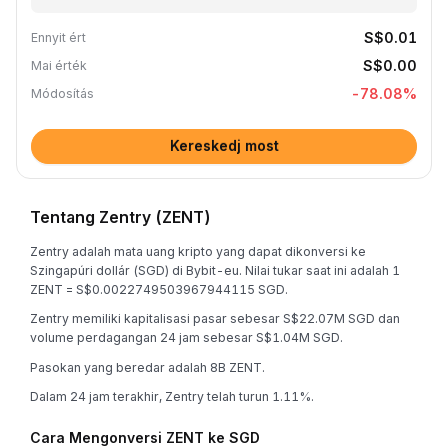
S$0.01
Ennyit ért
S$0.00
Mai érték
-78.08
%
Módosítás
Kereskedj most
Tentang Zentry (ZENT)
Zentry adalah mata uang kripto yang dapat dikonversi ke
Szingapúri dollár (SGD) di Bybit-eu. Nilai tukar saat ini adalah 1
ZENT = S$0.0022749503967944115 SGD.
Zentry memiliki kapitalisasi pasar sebesar S$22.07M SGD dan
volume perdagangan 24 jam sebesar S$1.04M SGD.
Pasokan yang beredar adalah 8B ZENT.
Dalam 24 jam terakhir, Zentry telah turun 1.11%.
Cara Mengonversi ZENT ke SGD