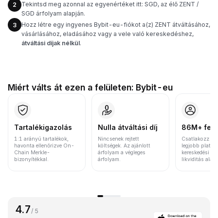
Tekintsd meg azonnal az egyenértéket itt: SGD, az élő ZENT /
2
SGD árfolyam alapján.
Hozz létre egy ingyenes Bybit-eu-fiókot a(z) ZENT átváltásához,
3
vásárlásához, eladásához vagy a vele való kereskedéshez,
átváltási díjak nélkül
.
Miért válts át ezen a felületen: Bybit-eu
Tartalékigazolás
Nulla átváltási díj
86M+ felh
1:1 arányú tartalékok,
Nincsenek rejtett
Csatlakozz a v
havonta ellenőrizve On-
költségek. Az ajánlott
legjobb platfo
Chain Merkle-
árfolyam a végleges
kereskedési vo
bizonyítékkal.
árfolyam.
likviditás alap
4.7
/ 5