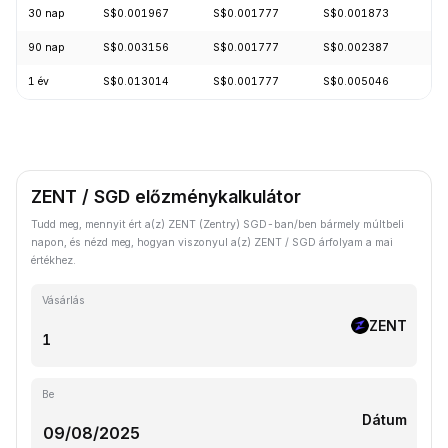
30 nap
S$0.001967
S$0.001777
S$0.001873
-8
90 nap
S$0.003156
S$0.001777
S$0.002387
-3
1 év
S$0.013014
S$0.001777
S$0.005046
-7
ZENT / SGD előzménykalkulátor
Tudd meg, mennyit ért a(z) ZENT (Zentry) SGD-ban/ben bármely múltbeli
napon, és nézd meg, hogyan viszonyul a(z) ZENT / SGD árfolyam a mai
értékhez.
Vásárlás
ZENT
Be
Dátum