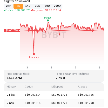
slightly downward.
24H
7D
14D
30D
60D
200D
Csúcs
:
S$
0.001821
Mélypont
:
S$
0.001654
Utolsó frissítés: 2026-08-09, 08:25 GMT+0
Rekordmagasság
Rekord mélypont
S$0.045317
S$0.001638
Piaci kapitalizáció
Forgalomban lévő kínálat
S$17.27M
7.79 B
Időszak
Csúcs
Mélypont
Átlagos
Mó
24 óra
S$0.001814
S$0.001778
S$0.001796
-0
7 nap
S$0.001814
S$0.001777
S$0.001798
-2