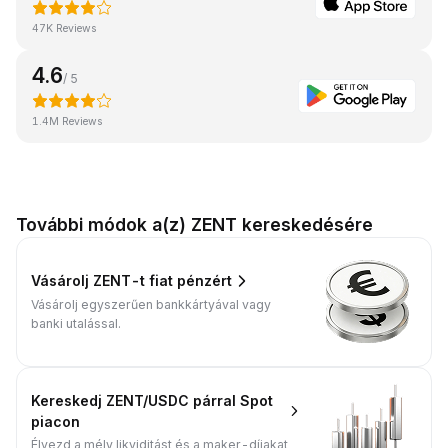
47K Reviews
4.6
/ 5
1.4M Reviews
További módok a(z) ZENT kereskedésére
Vásárolj ZENT-t fiat pénzért
Vásárolj egyszerűen bankkártyával vagy
banki utalással.
Kereskedj ZENT/USDC párral Spot
piacon
Élvezd a mély likviditást és a maker-díjakat