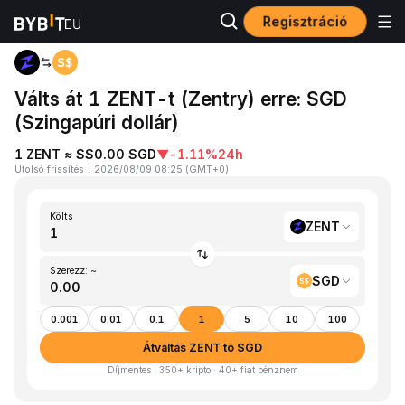
Regisztráció
Kezdőlap
ZENT to SGD
Válts át 1 ZENT-t (Zentry) erre: SGD
(Szingapúri dollár)
1 ZENT ≈ S$0.00 SGD
▼
-1.11%
24h
Utolsó frissítés
：
2026/08/09 08:25
(
GMT+0
)
Költs
ZENT
Szerezz: ~
SGD
0.001
0.01
0.1
1
5
10
100
Átváltás ZENT to SGD
Díjmentes · 350+ kripto · 40+ fiat pénznem