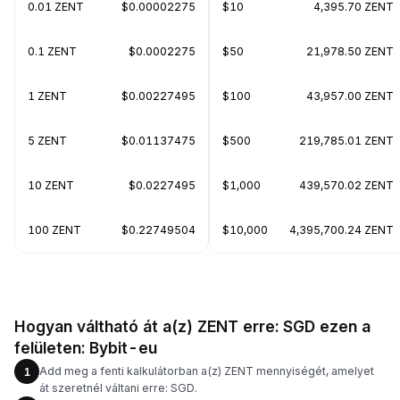
0.01 ZENT
$0.00002275
$10
4,395.70 ZENT
0.1 ZENT
$0.0002275
$50
21,978.50 ZENT
1 ZENT
$0.00227495
$100
43,957.00 ZENT
5 ZENT
$0.01137475
$500
219,785.01 ZENT
10 ZENT
$0.0227495
$1,000
439,570.02 ZENT
100 ZENT
$0.22749504
$10,000
4,395,700.24 ZENT
Hogyan váltható át a(z) ZENT erre: SGD ezen a
felületen: Bybit-eu
Add meg a fenti kalkulátorban a(z) ZENT mennyiségét, amelyet
1
át szeretnél váltani erre: SGD.