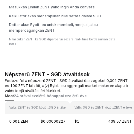
Masukkan jumlah ZENT yang ingin Anda konversi
Kalkulator akan menampilkan nilai setara dalam SGD
Daftar akun Bybit-eu untuk membeli, menjual, atau
memperdagangkan ZENT
Nilai tukar ZENT ke SGD diperbarui secara real-time berdasarkan data
pasar.
Népszerű ZENT – SGD átváltások
Fedezd fel a népszerű ZENT – SGD átváltási összegeket 0,001 ZENT
és 100 ZENT között, a(z) Bybit-eu aggregált market makerén alapuló
valós idejű átváltási értékekkel.
Most
24 órával ezelőtt
1 hónappal ezelőtt
1 éve
Válts ZENT és SGD között
SGD értéke
Válts SGD és ZENT között
ZENT értéke
0.001 ZENT
$0.00000227
$1
439.57 ZENT