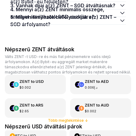
a(z) Bybit-eu felületén?
3. Vannak díjai a(z) ZENT – SGD átváltásnak?
4. Mennyi a(z) ZENT minimális összege,
amelyet átválthatok SGD eszközre?
5. Milyen tényezők befolyásolják a(z) ZENT –
SGD árfolyamot?
Népszerű ZENT átváltások
Válts ZENT-t USD-re és más fiat pénznemekre valós idejű
árfolyamokon. A(z) Bybit-eu aggregált market makerére
támaszkodva ellenőrizheted a(z) ZENT jelenlegi értékét, és
magabiztosan válthatsz pontos árfolyamokon és rejtett spread nélkül.
ZENT
to
USD
ZENT
to
AED
$0.002
د.إ0.006
ZENT
to
ARS
ZENT
to
AUD
$2.65
$0.002
Több megtekintése
↓
Népszerű USD átváltási párok
BTC
to
USD
ETH
to
USD