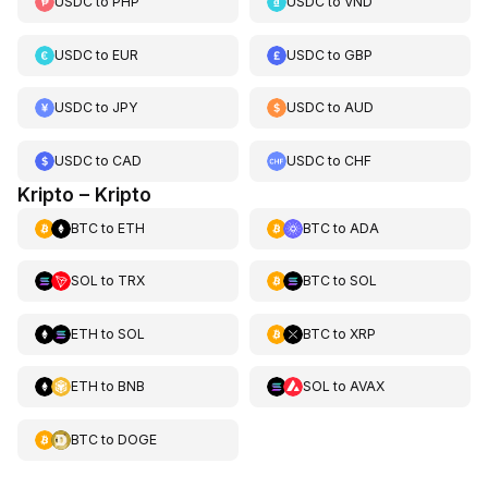
USDC
to
PHP
USDC
to
VND
USDC
to
EUR
USDC
to
GBP
USDC
to
JPY
USDC
to
AUD
USDC
to
CAD
USDC
to
CHF
Kripto – Kripto
BTC
to
ETH
BTC
to
ADA
SOL
to
TRX
BTC
to
SOL
ETH
to
SOL
BTC
to
XRP
ETH
to
BNB
SOL
to
AVAX
BTC
to
DOGE