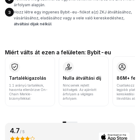
árfolyam alapján.
Hozz létre egy ingyenes Bybit-eu-fiókot a(z) ZKJ átváltásához,
3
vásárlásához, eladásához vagy a vele való kereskedéshez,
átváltási díjak nélkül
.
Miért válts át ezen a felületen: Bybit-eu
Tartalékigazolás
Nulla átváltási díj
86M+ felh
1:1 arányú tartalékok,
Nincsenek rejtett
Csatlakozz a v
havonta ellenőrizve On-
költségek. Az ajánlott
legjobb platfo
Chain Merkle-
árfolyam a végleges
kereskedési vo
bizonyítékkal.
árfolyam.
likviditás alap
4.7
/ 5