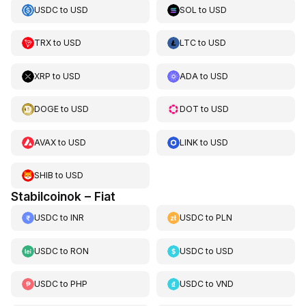
USDC
to
USD
SOL
to
USD
TRX
to
USD
LTC
to
USD
XRP
to
USD
ADA
to
USD
DOGE
to
USD
DOT
to
USD
AVAX
to
USD
LINK
to
USD
SHIB
to
USD
Stabilcoinok – Fiat
USDC
to
INR
USDC
to
PLN
USDC
to
RON
USDC
to
USD
USDC
to
PHP
USDC
to
VND