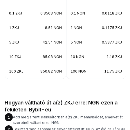
0.1 ZKJ
0.8508 NGN
0.1 NGN
0.0118 ZKJ
1 ZKJ
8.51 NGN
1 NGN
0.1175 ZKJ
5 ZKJ
42.54 NGN
5 NGN
0.5877 ZKJ
10 ZKJ
85.08 NGN
10 NGN
1.18 ZKJ
100 ZKJ
850.82 NGN
100 NGN
11.75 ZKJ
Hogyan váltható át a(z) ZKJ erre: NGN ezen a
felületen: Bybit-eu
Add meg a fenti kalkulátorban a(z) ZKJ mennyiségét, amelyet át
1
szeretnél váltani erre: NGN.
Tekintsd meg azonnal az egyenértéket itt: NGN, az élő ZKJ / NGN
2