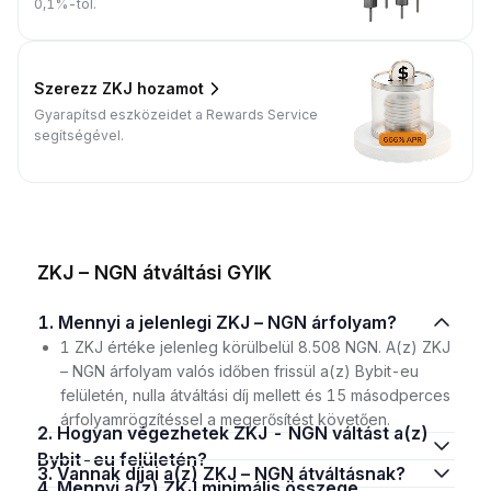
0,1%-tól.
Szerezz ZKJ hozamot
Gyarapítsd eszközeidet a Rewards Service
segítségével.
ZKJ – NGN átváltási GYIK
1. Mennyi a jelenlegi ZKJ – NGN árfolyam?
1 ZKJ értéke jelenleg körülbelül 8.508 NGN. A(z) ZKJ
– NGN árfolyam valós időben frissül a(z) Bybit-eu
felületén, nulla átváltási díj mellett és 15 másodperces
árfolyamrögzítéssel a megerősítést követően.
2. Hogyan végezhetek ZKJ - NGN váltást a(z)
Bybit-eu felületén?
3. Vannak díjai a(z) ZKJ – NGN átváltásnak?
4. Mennyi a(z) ZKJ minimális összege,