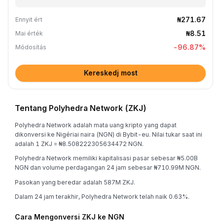
₦271.67
Ennyit ért
₦8.51
Mai érték
-96.87
%
Módosítás
Kereskedj most
Tentang Polyhedra Network (ZKJ)
Polyhedra Network adalah mata uang kripto yang dapat
dikonversi ke Nigériai naira (NGN) di Bybit-eu. Nilai tukar saat ini
adalah 1 ZKJ = ₦8.508222305634472 NGN.
Polyhedra Network memiliki kapitalisasi pasar sebesar ₦5.00B
NGN dan volume perdagangan 24 jam sebesar ₦710.99M NGN.
Pasokan yang beredar adalah 587M ZKJ.
Dalam 24 jam terakhir, Polyhedra Network telah naik 0.63%.
Cara Mengonversi ZKJ ke NGN