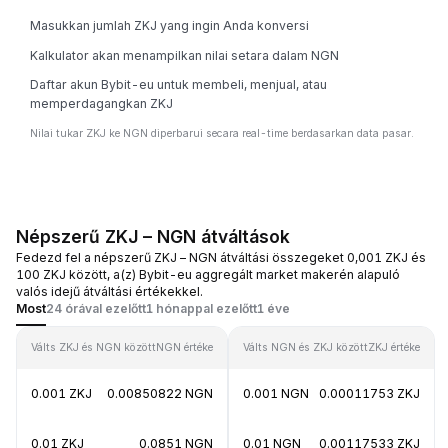
Masukkan jumlah ZKJ yang ingin Anda konversi
Kalkulator akan menampilkan nilai setara dalam NGN
Daftar akun Bybit-eu untuk membeli, menjual, atau
memperdagangkan ZKJ
Nilai tukar ZKJ ke NGN diperbarui secara real-time berdasarkan data pasar.
Népszerű ZKJ – NGN átváltások
Fedezd fel a népszerű ZKJ – NGN átváltási összegeket 0,001 ZKJ és
100 ZKJ között, a(z) Bybit-eu aggregált market makerén alapuló
valós idejű átváltási értékekkel.
Most
24 órával ezelőtt
1 hónappal ezelőtt
1 éve
Válts ZKJ és NGN között
NGN értéke
Válts NGN és ZKJ között
ZKJ értéke
0.001 ZKJ
0.00850822 NGN
0.001 NGN
0.00011753 ZKJ
0.01 ZKJ
0.0851 NGN
0.01 NGN
0.00117533 ZKJ