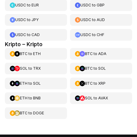
USDC
to
EUR
USDC
to
GBP
USDC
to
JPY
USDC
to
AUD
USDC
to
CAD
USDC
to
CHF
Kripto – Kripto
BTC
to
ETH
BTC
to
ADA
SOL
to
TRX
BTC
to
SOL
ETH
to
SOL
BTC
to
XRP
ETH
to
BNB
SOL
to
AVAX
BTC
to
DOGE