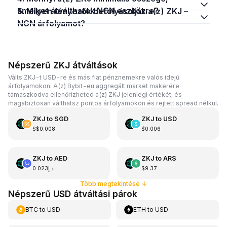
amelyet átválthatok NGN eszközre?
5. Milyen tényezők befolyásolják a(z) ZKJ –
NGN árfolyamot?
Népszerű ZKJ átváltások
Válts ZKJ-t USD-re és más fiat pénznemekre valós idejű
árfolyamokon. A(z) Bybit-eu aggregált market makerére
támaszkodva ellenőrizheted a(z) ZKJ jelenlegi értékét, és
magabiztosan válthatsz pontos árfolyamokon és rejtett spread nélkül.
ZKJ
to
SGD
ZKJ
to
USD
S$0.008
$0.006
ZKJ
to
AED
ZKJ
to
ARS
د.إ0.023
$9.37
Több megtekintése
↓
Népszerű USD átváltási párok
BTC
to
USD
ETH
to
USD