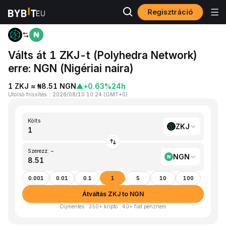
Regisztráció
Kezdőlap
ZKJ to NGN
Válts át 1 ZKJ-t (Polyhedra Network)
erre: NGN (Nigériai naira)
1 ZKJ ≈ ₦8.51 NGN
▲
+0.63%
24h
Utolsó frissítés
：
2026/08/10 10:24
(
GMT+0
)
Költs
ZKJ
Szerezz: ~
NGN
0.001
0.01
0.1
1
5
10
100
Átváltás ZKJ to NGN
Díjmentes · 350+ kripto · 40+ fiat pénznem