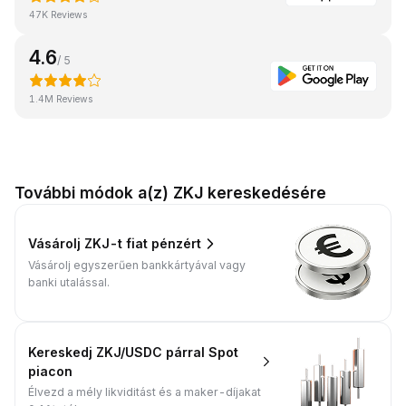
47K Reviews
4.6
/ 5
1.4M Reviews
További módok a(z) ZKJ kereskedésére
Vásárolj ZKJ-t fiat pénzért
Vásárolj egyszerűen bankkártyával vagy
banki utalással.
Kereskedj ZKJ/USDC párral Spot
piacon
Élvezd a mély likviditást és a maker-díjakat