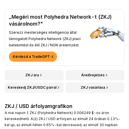
„Megéri most Polyhedra Network-t (ZKJ)
vásárolnom?"
Szerezz mesterséges intelligencia által
támogatott Polyhedra Network (ZKJ) piaci
betekintést és élő ZKJ / NGN árelemzést.
Kérdezd a TradeGPT-t
ZKJ ára
Árelőrejelzés
Kereskedj ZKJ/USDC párral
ZKJ vásárlása
ZKJ / USD árfolyamgrafikon
A mai napon 1 ZKJ (Polyhedra Network) 0.006249 $-os áron
kereskedhető. A(z) ZKJ / USD árfolyam az elmúlt 24 órában 0.13%-
kal up, az elmúlt héten 0.65%-kal decreased, az elmúlt 30 napban