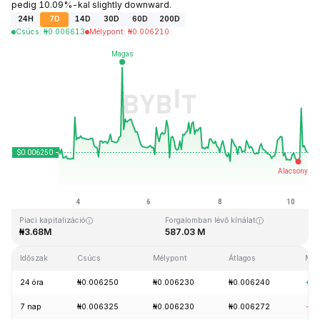
pedig 10.09%-kal slightly downward.
24H
7D
14D
30D
60D
200D
Csúcs
:
₦
0.006613
Mélypont
:
₦
0.006210
Utolsó frissítés: 2026-08-10, 10:24 GMT+0
Rekordmagasság
Rekord mélypont
₦4.01
₦0.006085
Piaci kapitalizáció
Forgalomban lévő kínálat
₦3.68M
587.03 M
Időszak
Csúcs
Mélypont
Átlagos
Mód
24 óra
₦0.006250
₦0.006230
₦0.006240
+0.
7 nap
₦0.006325
₦0.006230
₦0.006272
-0.