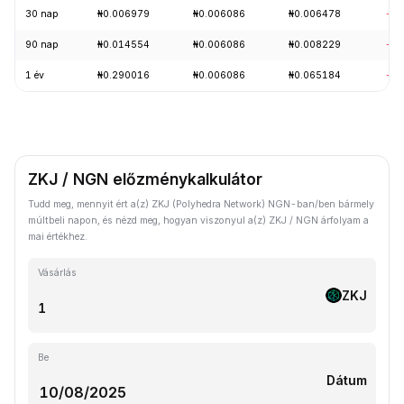
30 nap
₦0.006979
₦0.006086
₦0.006478
-10
90 nap
₦0.014554
₦0.006086
₦0.008229
-17
1 év
₦0.290016
₦0.006086
₦0.065184
-97
ZKJ / NGN előzménykalkulátor
Tudd meg, mennyit ért a(z) ZKJ (Polyhedra Network) NGN-ban/ben bármely
múltbeli napon, és nézd meg, hogyan viszonyul a(z) ZKJ / NGN árfolyam a
mai értékhez.
Vásárlás
ZKJ
Be
Dátum