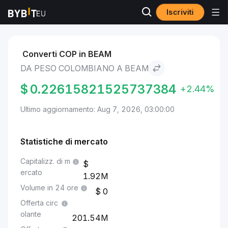
Iscriviti
Mercati
Prezzo BEAM BEAM
Peso colombiano to BEAM
Converti COP in BEAM
DA PESO COLOMBIANO A BEAM
$
0.22615821525737384
+2.44%
Ultimo aggiornamento: Aug 7, 2026, 03:00:00
Statistiche di mercato
Capitalizz. di m
ercato
1.92M
Volume in 24 ore
0
Offerta circ
olante
201.54M