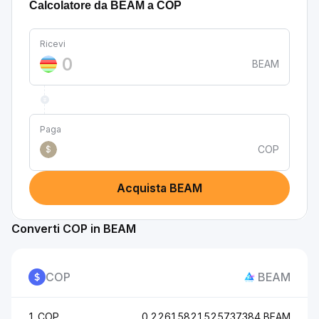
Calcolatore da BEAM a COP
Ricevi
BEAM
Paga
COP
$
Acquista BEAM
Converti COP in BEAM
COP
BEAM
1 COP
0.22615821525737384 BEAM