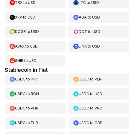
TRX
to
USD
LTC
to
USD
XRP
to
USD
ADA
to
USD
DOGE
to
USD
DOT
to
USD
AVAX
to
USD
LINK
to
USD
SHIB
to
USD
Stablecoin in Fiat
USDC
to
INR
USDC
to
PLN
USDC
to
RON
USDC
to
USD
USDC
to
PHP
USDC
to
VND
USDC
to
EUR
USDC
to
GBP