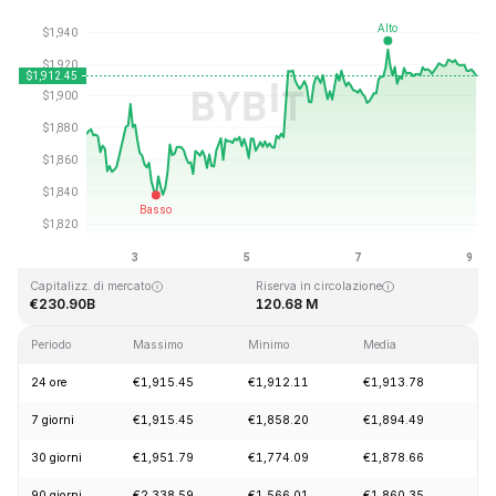
Ultimo aggiornamento: 2026-08-09, 03:11 GMT+0
Massimo storico
Minimo storico
€4,946.05
€0.432979
Capitalizz. di mercato
Riserva in circolazione
€230.90B
120.68 M
Periodo
Massimo
Minimo
Media
Ca
24 ore
€1,915.45
€1,912.11
€1,913.78
+0
7 giorni
€1,915.45
€1,858.20
€1,894.49
+2
30 giorni
€1,951.79
€1,774.09
€1,878.66
+8
90 giorni
€2,338.59
€1,566.01
€1,860.35
+1