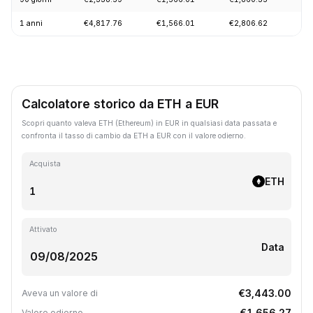
1 anni
€4,817.76
€1,566.01
€2,806.62
-5
Calcolatore storico da ETH a EUR
Scopri quanto valeva ETH (Ethereum) in EUR in qualsiasi data passata e
confronta il tasso di cambio da ETH a EUR con il valore odierno.
Acquista
ETH
Attivato
Data
€3,443.00
Aveva un valore di
€1,656.27
Valore odierno