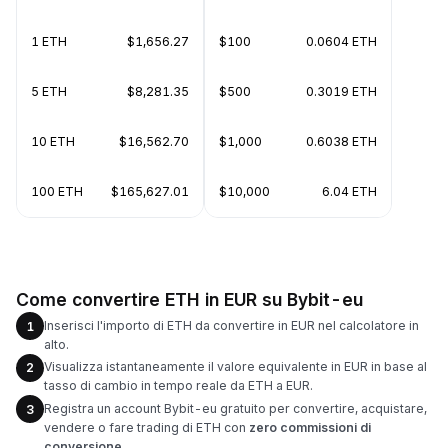
1 ETH
$1,656.27
$100
0.0604 ETH
5 ETH
$8,281.35
$500
0.3019 ETH
10 ETH
$16,562.70
$1,000
0.6038 ETH
100 ETH
$165,627.01
$10,000
6.04 ETH
Come convertire ETH in EUR su Bybit-eu
Inserisci l'importo di ETH da convertire in EUR nel calcolatore in
1
alto.
Visualizza istantaneamente il valore equivalente in EUR in base al
2
tasso di cambio in tempo reale da ETH a EUR.
Registra un account Bybit-eu gratuito per convertire, acquistare,
3
vendere o fare trading di ETH con
zero commissioni di
conversione
.