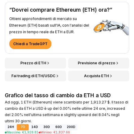
“Dovrei comprare Ethereum (ETH) ora?”
Ottieni approfondimenti di mercato su
Ethereum (ETH) basati sull'IA, con l'analisi del
prezzo in tempo reale da ETH a EUR.
Chiedi a TradeGPT
Prezzo di ETH
Previsione di prezzo
Fai trading di ETH/USDC
Acquista ETH
Grafico del tasso di cambio da ETH a USD
Ad oggi, 1 ETH (Ethereum) viene scambiato per 1,913.27 $. Il tasso di
cambio da ETH a USD è up del 0.00% nelle ultime 24 ore, increased
del 2.00% nell'ultima settimana e slightly upward del 8.04% negli
ultimi 30 giorni.
24H
7D
14D
30D
60D
200D
Massimo
:
€
1,928.81
Minimo
:
€
1,837.66