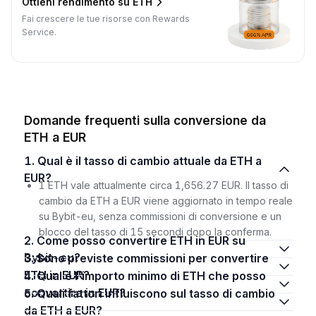
Ottieni rendimento su ETH
Fai crescere le tue risorse con Rewards
Service.
Domande frequenti sulla conversione da
ETH a EUR
1. Qual è il tasso di cambio attuale da ETH a
EUR?
1 ETH vale attualmente circa 1,656.27 EUR. Il tasso di
cambio da ETH a EUR viene aggiornato in tempo reale
su Bybit-eu, senza commissioni di conversione e un
blocco del tasso di 15 secondi dopo la conferma.
2. Come posso convertire ETH in EUR su
Bybit-eu?
3. Sono previste commissioni per convertire
ETH in EUR?
4. Qual è l'importo minimo di ETH che posso
convertire in EUR?
5. Quali fattori influiscono sul tasso di cambio
da ETH a EUR?