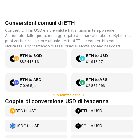
Conversioni comuni di ETH
Converti ETH in USD e altre valute fiat ai tassi in tempo reale.
Alimentato dalle quotazioni aggregate dei market maker di Bybit-eu,
puoi verificare il valore attuale dei tuoi ETH e convertirlo con
sicurezza, approfittando di tassi precisi senza spread nascosti.
ETH
to
SGD
ETH
to
USD
S$2,445.16
$1,913.27
ETH
to
AED
ETH
to
ARS
د.إ7,026.5
$2,867,996
Visualizza altro
↓
Coppie di conversione USD di tendenza
BTC
to
USD
ETH
to
USD
USDC
to
USD
SOL
to
USD