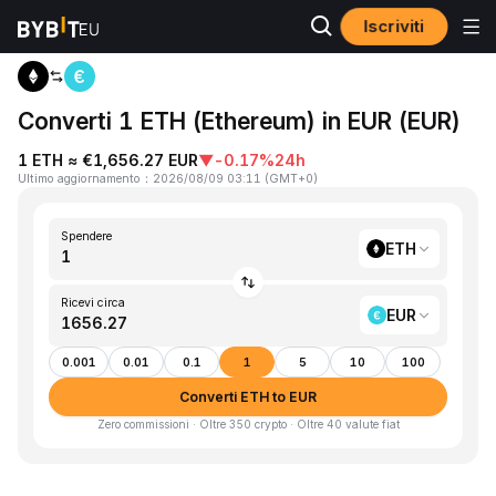
Iscriviti
Home
ETH to EUR
Converti 1 ETH (Ethereum) in EUR (EUR)
1 ETH ≈ €1,656.27 EUR
▼
-0.17%
24h
Ultimo aggiornamento
：
2026/08/09 03:11
(
GMT+0
)
Spendere
ETH
Ricevi circa
EUR
0.001
0.01
0.1
1
5
10
100
Converti ETH to EUR
Zero commissioni · Oltre 350 crypto · Oltre 40 valute fiat