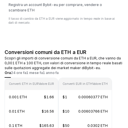
Registra un account Bybit-eu per comprare, vendere o
scambiare ETH
Il tasso di cambio da ETH a EUR viene aggiornato in tempo reale in base ai
dati di mercato.
Conversioni comuni da ETH a EUR
Scopri gli importi di conversione comuni da ETH a EUR, che vanno da
0,001 ETH a 100 ETH, con valori di conversione in tempo reale basati
sulle quotazioni aggregate dei market maker diBybit-eu.
Ora
24 ore fa
1 mese fa
1 anno fa
Converti ETH in EUR
Valore EUR
Converti EUR in ETH
Valore ETH
0.001 ETH
$1.66
$1
0.00060377 ETH
0.01 ETH
$16.56
$10
0.00603766 ETH
0.1 ETH
$165.63
$50
0.0302 ETH