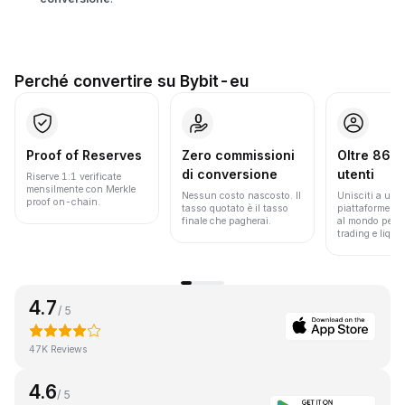
Perché convertire su Bybit-eu
Proof of Reserves
Zero commissioni
Oltre 86 mi
di conversione
utenti
Riserve 1:1 verificate
mensilmente con Merkle
Nessun costo nascosto. Il
Unisciti a una 
proof on-chain.
tasso quotato è il tasso
piattaforme pi
finale che pagherai.
al mondo per v
trading e liquid
4.7
/ 5
47K Reviews
4.6
/ 5