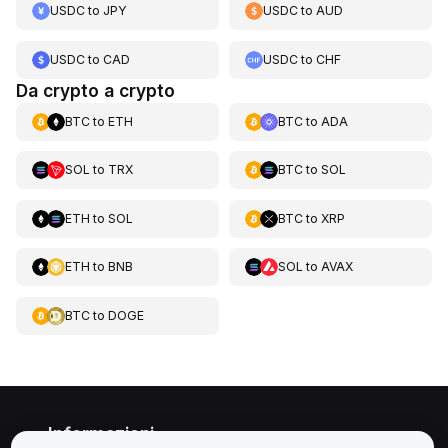
USDC
to
JPY
USDC
to
AUD
USDC
to
CAD
USDC
to
CHF
Da crypto a crypto
BTC
to
ETH
BTC
to
ADA
SOL
to
TRX
BTC
to
SOL
ETH
to
SOL
BTC
to
XRP
ETH
to
BNB
SOL
to
AVAX
BTC
to
DOGE
Informazioni