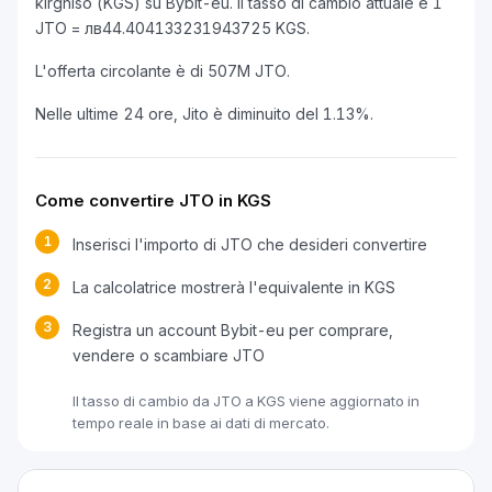
kirghiso (KGS) su Bybit-eu. Il tasso di cambio attuale è 1
JTO = лв44.404133231943725 KGS.
L'offerta circolante è di 507M JTO.
Nelle ultime 24 ore, Jito è diminuito del 1.13%.
Come convertire JTO in KGS
1
Inserisci l'importo di JTO che desideri convertire
2
La calcolatrice mostrerà l'equivalente in KGS
3
Registra un account Bybit-eu per comprare,
vendere o scambiare JTO
Il tasso di cambio da JTO a KGS viene aggiornato in
tempo reale in base ai dati di mercato.