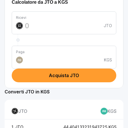
Calcolatore da JTO a KGS
Ricevi
JTO
Paga
KGS
лв
Acquista JTO
Converti JTO in KGS
JTO
KGS
1 JTO
44.404133231943725 KGS