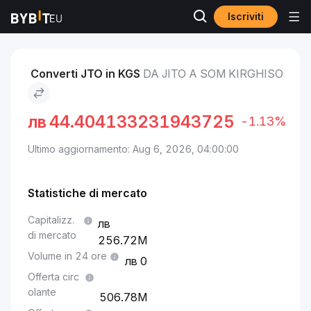
Iscriviti
Mercati
Prezzo Jito JTO
Jito to Som kirghiso
Converti JTO in KGS
DA JITO A SOM KIRGHISO
лв
44.404133231943725
-1.13%
Ultimo aggiornamento: Aug 6, 2026, 04:00:00
Statistiche di mercato
Capitalizz.
di mercato
256.72M
Volume in 24 ore
0
Offerta circ
olante
506.78M