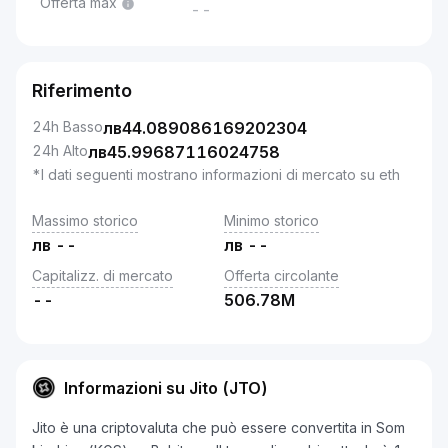
Offerta max
--
Riferimento
24h Basso
лв
44.089086169202304
24h Alto
лв
45.99687116024758
*I dati seguenti mostrano informazioni di mercato su eth
Massimo storico
Minimo storico
лв
--
лв
--
Capitalizz. di mercato
Offerta circolante
--
506.78M
Informazioni su Jito (JTO)
Jito è una criptovaluta che può essere convertita in Som