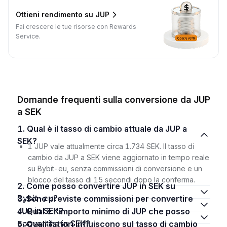
Ottieni rendimento su JUP
Fai crescere le tue risorse con Rewards
Service.
Domande frequenti sulla conversione da JUP
a SEK
1. Qual è il tasso di cambio attuale da JUP a
SEK?
1 JUP vale attualmente circa 1.734 SEK. Il tasso di
cambio da JUP a SEK viene aggiornato in tempo reale
su Bybit-eu, senza commissioni di conversione e un
blocco del tasso di 15 secondi dopo la conferma.
2. Come posso convertire JUP in SEK su
Bybit-eu?
3. Sono previste commissioni per convertire
JUP in SEK?
4. Qual è l'importo minimo di JUP che posso
convertire in SEK?
5. Quali fattori influiscono sul tasso di cambio