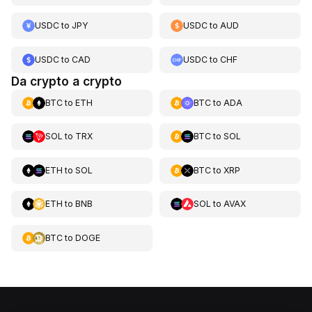
USDC
to
JPY
USDC
to
AUD
USDC
to
CAD
USDC
to
CHF
Da crypto a crypto
BTC
to
ETH
BTC
to
ADA
SOL
to
TRX
BTC
to
SOL
ETH
to
SOL
BTC
to
XRP
ETH
to
BNB
SOL
to
AVAX
BTC
to
DOGE