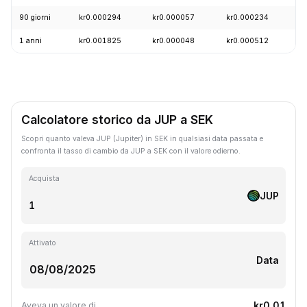
90 giorni
kr0.000294
kr0.000057
kr0.000234
+
1 anni
kr0.001825
kr0.000048
kr0.000512
-
Calcolatore storico da JUP a SEK
Scopri quanto valeva JUP (Jupiter) in SEK in qualsiasi data passata e
confronta il tasso di cambio da JUP a SEK con il valore odierno.
Acquista
JUP
Attivato
Data
kr0.01
Aveva un valore di