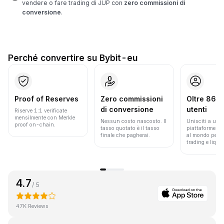
vendere o fare trading di JUP con
zero commissioni di
conversione
.
Perché convertire su Bybit-eu
Proof of Reserves
Zero commissioni
Oltre 86 mi
di conversione
utenti
Riserve 1:1 verificate
mensilmente con Merkle
Nessun costo nascosto. Il
Unisciti a una 
proof on-chain.
tasso quotato è il tasso
piattaforme pi
finale che pagherai.
al mondo per v
trading e liquid
4.7
/ 5
47K Reviews