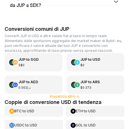
da JUP a SEK?
Conversioni comuni di JUP
Converti JUP in USD e altre valute fiat ai tassi in tempo reale.
Alimentato dalle quotazioni aggregate dei market maker di Bybit-eu,
puoi verificare il valore attuale dei tuoi JUP e convertirlo con
sicurezza, approfittando di tassi precisi senza spread nascosti.
JUP
to
SGD
JUP
to
USD
S$0
$0
JUP
to
AED
JUP
to
ARS
د.إ0.001
$0.373
Visualizza altro
↓
Coppie di conversione USD di tendenza
BTC
to
USD
ETH
to
USD
USDC
to
USD
SOL
to
USD