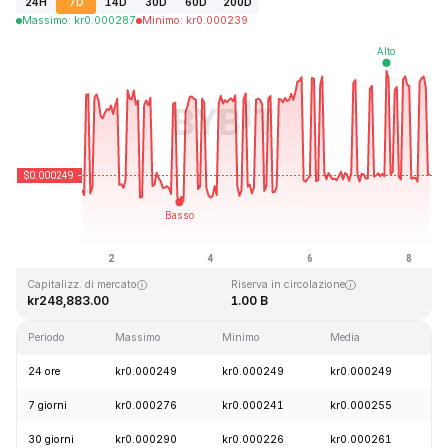
24H
7D
14D
30D
60D
200D
Massimo
:
kr
0.000287
Minimo
:
kr
0.000239
Ultimo aggiornamento: 2026-08-08, 09:39 GMT+0
Massimo storico
Minimo storico
kr0.128999
kr0.000004
Capitalizz. di mercato
Riserva in circolazione
kr248,883.00
1.00 B
Periodo
Massimo
Minimo
Media
C
24 ore
kr0.000249
kr0.000249
kr0.000249
-
7 giorni
kr0.000276
kr0.000241
kr0.000255
-
30 giorni
kr0.000290
kr0.000226
kr0.000261
+