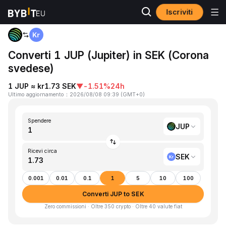
Iscriviti
Home
JUP to SEK
Converti 1 JUP (Jupiter) in SEK (Corona
svedese)
1 JUP ≈ kr1.73 SEK
▼
-1.51%
24h
Ultimo aggiornamento
：
2026/08/08 09:39
(
GMT+0
)
Spendere
JUP
Ricevi circa
SEK
0.001
0.01
0.1
1
5
10
100
Converti JUP to SEK
Zero commissioni · Oltre 350 crypto · Oltre 40 valute fiat