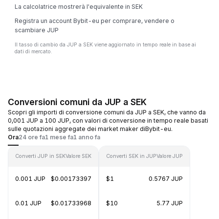
La calcolatrice mostrerà l'equivalente in SEK
Registra un account Bybit-eu per comprare, vendere o
scambiare JUP
Il tasso di cambio da JUP a SEK viene aggiornato in tempo reale in base ai
dati di mercato.
Conversioni comuni da JUP a SEK
Scopri gli importi di conversione comuni da JUP a SEK, che vanno da
0,001 JUP a 100 JUP, con valori di conversione in tempo reale basati
sulle quotazioni aggregate dei market maker diBybit-eu.
Ora
24 ore fa
1 mese fa
1 anno fa
Converti JUP in SEK
Valore SEK
Converti SEK in JUP
Valore JUP
0.001 JUP
$0.00173397
$1
0.5767 JUP
0.01 JUP
$0.01733968
$10
5.77 JUP