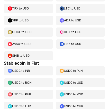
TRX
to
USD
LTC
to
USD
XRP
to
USD
ADA
to
USD
DOGE
to
USD
DOT
to
USD
AVAX
to
USD
LINK
to
USD
SHIB
to
USD
Stablecoin in Fiat
USDC
to
INR
USDC
to
PLN
USDC
to
RON
USDC
to
USD
USDC
to
PHP
USDC
to
VND
USDC
to
EUR
USDC
to
GBP