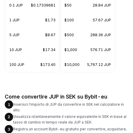
0.1 JUP
$0.17339681
$50
28.84 JUP
1 JUP
$1.73
$100
57.67 JUP
5 JUP
$8.67
$500
288.36 JUP
10 JUP
$17.34
$1,000
576.71 JUP
100 JUP
$173.40
$10,000
5,767.12 JUP
Come convertire JUP in SEK su Bybit-eu
Inserisci l'importo di JUP da convertire in SEK nel calcolatore in
1
alto.
Visualizza istantaneamente il valore equivalente in SEK in base al
2
tasso di cambio in tempo reale da JUP a SEK.
Registra un account Bybit-eu gratuito per convertire, acquistare,
3