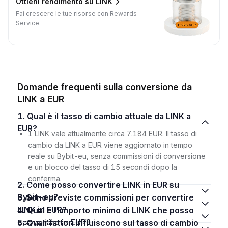
Ottieni rendimento su LINK
Fai crescere le tue risorse con Rewards
Service.
Domande frequenti sulla conversione da
LINK a EUR
1. Qual è il tasso di cambio attuale da LINK a
EUR?
1 LINK vale attualmente circa 7.184 EUR. Il tasso di
cambio da LINK a EUR viene aggiornato in tempo
reale su Bybit-eu, senza commissioni di conversione
e un blocco del tasso di 15 secondi dopo la
conferma.
2. Come posso convertire LINK in EUR su
Bybit-eu?
3. Sono previste commissioni per convertire
LINK in EUR?
4. Qual è l'importo minimo di LINK che posso
convertire in EUR?
5. Quali fattori influiscono sul tasso di cambio