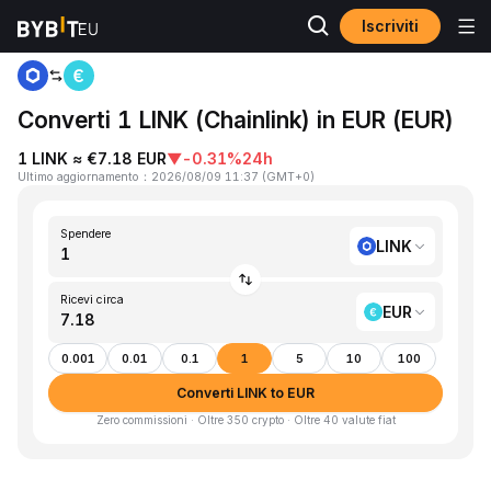
Iscriviti
Home
LINK to EUR
Converti 1 LINK (Chainlink) in EUR (EUR)
1 LINK ≈ €7.18 EUR
▼
-0.31%
24h
Ultimo aggiornamento
：
2026/08/09 11:37
(
GMT+0
)
Spendere
LINK
Ricevi circa
EUR
0.001
0.01
0.1
1
5
10
100
Converti LINK to EUR
Zero commissioni · Oltre 350 crypto · Oltre 40 valute fiat