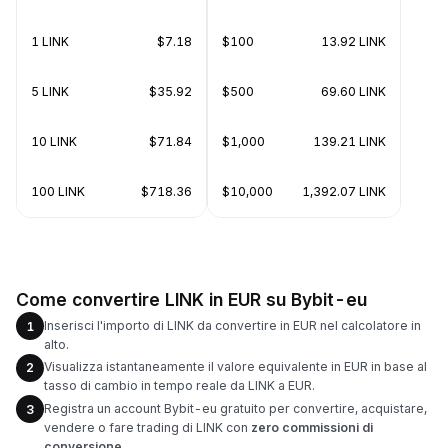
1 LINK
$7.18
$100
13.92 LINK
5 LINK
$35.92
$500
69.60 LINK
10 LINK
$71.84
$1,000
139.21 LINK
100 LINK
$718.36
$10,000
1,392.07 LINK
Come convertire LINK in EUR su Bybit-eu
Inserisci l'importo di LINK da convertire in EUR nel calcolatore in
1
alto.
Visualizza istantaneamente il valore equivalente in EUR in base al
2
tasso di cambio in tempo reale da LINK a EUR.
Registra un account Bybit-eu gratuito per convertire, acquistare,
3
vendere o fare trading di LINK con
zero commissioni di
conversione
.