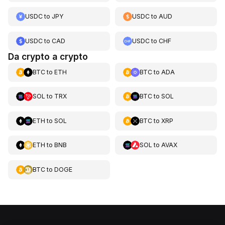
USDC
to
JPY
USDC
to
AUD
USDC
to
CAD
USDC
to
CHF
Da crypto a crypto
BTC
to
ETH
BTC
to
ADA
SOL
to
TRX
BTC
to
SOL
ETH
to
SOL
BTC
to
XRP
ETH
to
BNB
SOL
to
AVAX
BTC
to
DOGE