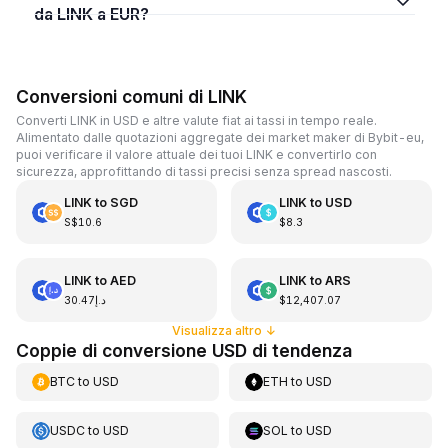
da LINK a EUR?
Conversioni comuni di LINK
Converti LINK in USD e altre valute fiat ai tassi in tempo reale.
Alimentato dalle quotazioni aggregate dei market maker di Bybit-eu,
puoi verificare il valore attuale dei tuoi LINK e convertirlo con
sicurezza, approfittando di tassi precisi senza spread nascosti.
LINK
to
SGD
LINK
to
USD
S$10.6
$8.3
LINK
to
AED
LINK
to
ARS
د.إ30.47
$12,407.07
Visualizza altro
↓
Coppie di conversione USD di tendenza
BTC
to
USD
ETH
to
USD
USDC
to
USD
SOL
to
USD