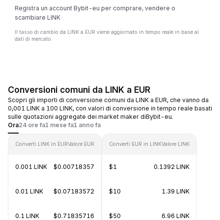
Registra un account Bybit-eu per comprare, vendere o
scambiare LINK
Il tasso di cambio da LINK a EUR viene aggiornato in tempo reale in base ai
dati di mercato.
Conversioni comuni da LINK a EUR
Scopri gli importi di conversione comuni da LINK a EUR, che vanno da
0,001 LINK a 100 LINK, con valori di conversione in tempo reale basati
sulle quotazioni aggregate dei market maker diBybit-eu.
Ora
24 ore fa
1 mese fa
1 anno fa
Converti LINK in EUR
Valore EUR
Converti EUR in LINK
Valore LINK
0.001 LINK
$0.00718357
$1
0.1392 LINK
0.01 LINK
$0.07183572
$10
1.39 LINK
0.1 LINK
$0.71835716
$50
6.96 LINK