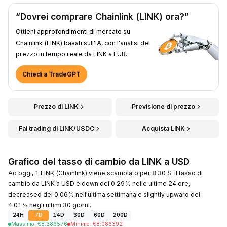
“Dovrei comprare Chainlink (LINK) ora?”
Ottieni approfondimenti di mercato su
Chainlink (LINK) basati sull'IA, con l'analisi del
prezzo in tempo reale da LINK a EUR.
Chiedi a TradeGPT
Prezzo di LINK
Previsione di prezzo
Fai trading di LINK/USDC
Acquista LINK
Grafico del tasso di cambio da LINK a USD
Ad oggi, 1 LINK (Chainlink) viene scambiato per 8.30 $. Il tasso di
cambio da LINK a USD è down del 0.29% nelle ultime 24 ore,
decreased del 0.06% nell'ultima settimana e slightly upward del
4.01% negli ultimi 30 giorni.
24H
7D
14D
30D
60D
200D
Massimo
:
€
8.386576
Minimo
:
€
8.086392