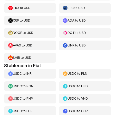
TRX
to
USD
LTC
to
USD
XRP
to
USD
ADA
to
USD
DOGE
to
USD
DOT
to
USD
AVAX
to
USD
LINK
to
USD
SHIB
to
USD
Stablecoin in Fiat
USDC
to
INR
USDC
to
PLN
USDC
to
RON
USDC
to
USD
USDC
to
PHP
USDC
to
VND
USDC
to
EUR
USDC
to
GBP