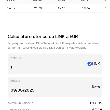
1 anni
€26.73
€7.19
€13.04
-60.
Calcolatore storico da LINK a EUR
Scopri quanto valeva LINK (Chainlink) in EUR in qualsiasi data passata e
confronta il tasso di cambio da LINK a EUR con il valore odierno.
Acquista
LINK
Attivato
Data
€17.09
Aveva un valore di
€7.18
Valore odierno