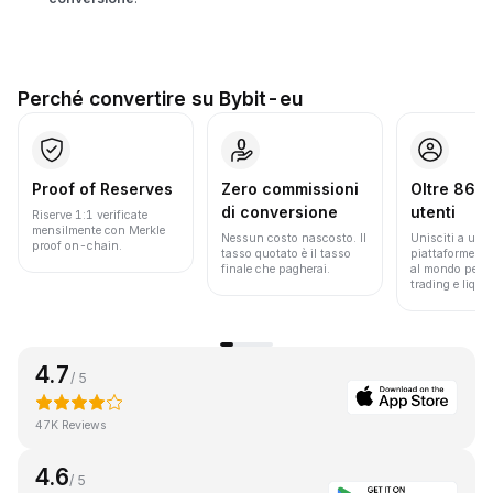
Perché convertire su Bybit-eu
Proof of Reserves
Zero commissioni
Oltre 86 mi
di conversione
utenti
Riserve 1:1 verificate
mensilmente con Merkle
Nessun costo nascosto. Il
Unisciti a una 
proof on-chain.
tasso quotato è il tasso
piattaforme pi
finale che pagherai.
al mondo per v
trading e liquid
4.7
/ 5
47K Reviews
4.6
/ 5