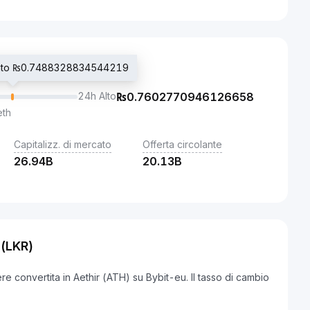
iato ₨0.7488328834544219
24h Alto
₨
0.7602770946126658
eth
Capitalizz. di mercato
Offerta circolante
26.94B
20.13B
 (LKR)
e convertita in Aethir (ATH) su Bybit-eu. Il tasso di cambio