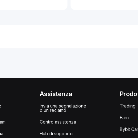
i
Assistenza
Prodot
k
Invia una segnalazione
Trading
o un reclamo
Earn
ram
Centro assistenza
Bybit Ca
ma
Hub di supporto