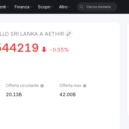
enti
Finanza
Scopri
Altro
 Aethir
LLO SRI LANKA A AETHIR
544219
-0.55%
Offerta circolante
Offerta max
20.13B
42.00B