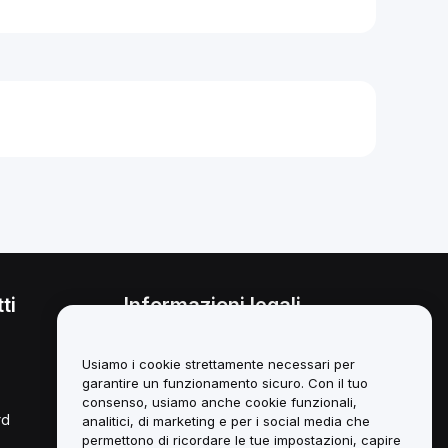
ti
Informazioni legali
Politica sul conflitto di interessi
Usiamo i cookie strettamente necessari per
Sintesi della *Custody and
garantire un funzionamento sicuro. Con il tuo
Administration Policy*
consenso, usiamo anche cookie funzionali,
rd
analitici, di marketing e per i social media che
Informazioni ESG
permettono di ricordare le tue impostazioni, capire