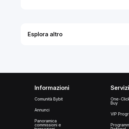
Esplora altro
Informazioni
Serviz
Comunità Bybit
One-Clic
Buy
Annunci
VIP Prog
Panoramica
commissioni e
Program
transazioni
Referral