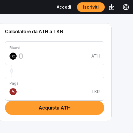
Iscriviti
Accedi
Calcolatore da ATH a LKR
Ricevi
ATH
Paga
LKR
₨
Acquista ATH