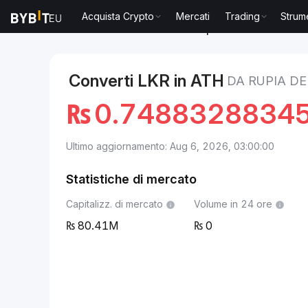
Acquista Crypto
Mercati
Trading
Strum
Mercati
Prezzo Aethir ATH
Rupia dello Sri Lanka to
Converti LKR in ATH
DA RUPIA DE
₨
0.7488328834
Ultimo aggiornamento: Aug 6, 2026, 03:00:00
Statistiche di mercato
Capitalizz. di mercato
Volume in 24 ore
80.41M
0