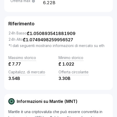
Offerta max
6.22B
Riferimento
24h Basso
₾
1.050893541881909
24h Alto
₾
1.0749498259956527
*I dati seguenti mostrano informazioni di mercato su eth
Massimo storico
Minimo storico
₾
7.77
₾
1.022
Capitalizz. di mercato
Offerta circolante
3.54B
3.30B
Informazioni su Mantle (MNT)
Mantle è una criptovaluta che può essere convertita in