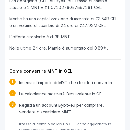
Lari georgiano (GEL) su Bybit-eu. Il tasso di cambio
attuale è 1 MNT = ₾1.0710276057597161 GEL.
Mantle ha una capitalizzazione di mercato di ₾3.54B GEL
e un volume di scambio di 24 ore di ₾47.92M GEL.
L'offerta circolante è di 3B MNT.
Nelle ultime 24 ore, Mantle è aumentato del 0.89%.
Come convertire MNT in GEL
1
Inserisci l'importo di MNT che desideri convertire
2
La calcolatrice mostrerà l'equivalente in GEL
3
Registra un account Bybit-eu per comprare,
vendere o scambiare MNT
Il tasso di cambio da MNT a GEL viene aggiornato in
tempo reale in base ai dati di mercato.