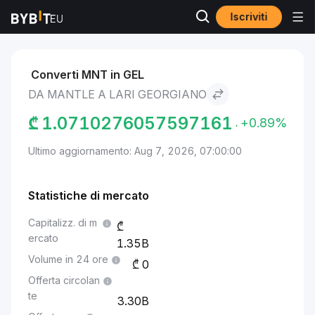
Iscriviti
Mercati
Prezzo Mantle MNT
Mantle to Lari georgiano
Converti MNT in GEL
DA MANTLE A LARI GEORGIANO
₾
1.0710276057597161
+0.89%
Ultimo aggiornamento: Aug 7, 2026, 07:00:00
Statistiche di mercato
Capitalizz. di m
ercato
1.35B
Volume in 24 ore
0
Offerta circolan
te
3.30B