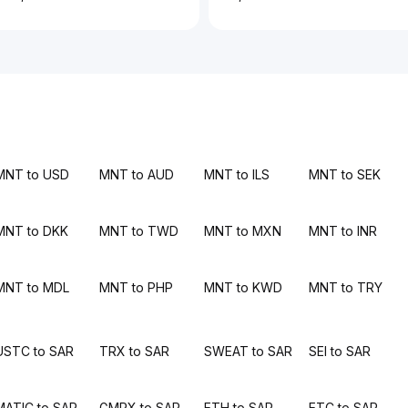
MNT to USD
MNT to AUD
MNT to ILS
MNT to SEK
MNT to DKK
MNT to TWD
MNT to MXN
MNT to INR
MNT to MDL
MNT to PHP
MNT to KWD
MNT to TRY
USTC to SAR
TRX to SAR
SWEAT to SAR
SEI to SAR
MATIC to SAR
GMRX to SAR
ETH to SAR
ETC to SAR