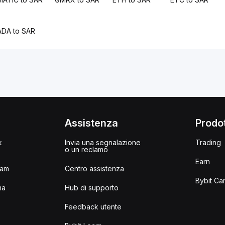
ADA to SAR
i
Assistenza
Prodot
k
Invia una segnalazione
Trading
o un reclamo
Earn
ram
Centro assistenza
Bybit Ca
ma
Hub di supporto
Feedback utente
I