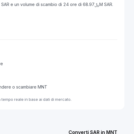
Mantle ha una capitalizzazione di mercato di ﷼5.08B SAR e un volume di scambio di 24 ore di ﷼68.97M SAR.
re
endere o scambiare MNT
 tempo reale in base ai dati di mercato.
Converti SAR in MNT