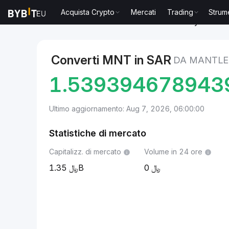
Acquista Crypto
Mercati
Trading
Strum
Mercati
Prezzo Mantle MNT
Mantle to Riyal saudi
Converti MNT in SAR
DA MANTLE 
1.539394678943
Ultimo aggiornamento: Aug 7, 2026, 06:00:00
Statistiche di mercato
Capitalizz. di mercato
Volume in 24 ore
1.35B
0