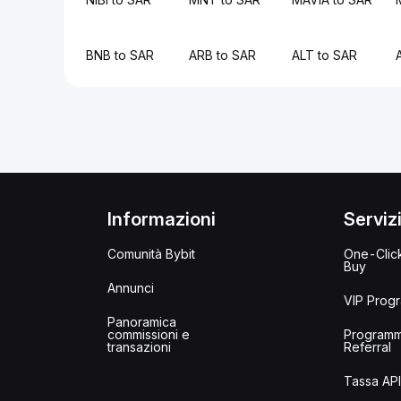
BNB to SAR
ARB to SAR
ALT to SAR
Informazioni
Serviz
Comunità Bybit
One-Clic
Buy
Annunci
VIP Prog
Panoramica
commissioni e
Program
transazioni
Referral
Tassa AP