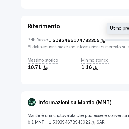
Riferimento
24h Basso
1.5082465174733355
﷼
*I dati seguenti mostrano informazioni di mercato su 
Massimo storico
Minimo storico
10.71
﷼
1.16
﷼
Informazioni su Mantle (MNT)
Mantle è una criptovaluta che può essere convertita in
è 1 MNT = ﷼1.539394678943922 SAR.