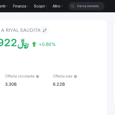
enti
Finanza
Scopri
Altro
ta
A RIYAL SAUDITA
922
﷼
+0.86%
Offerta circolante
Offerta max
3.30B
6.22B