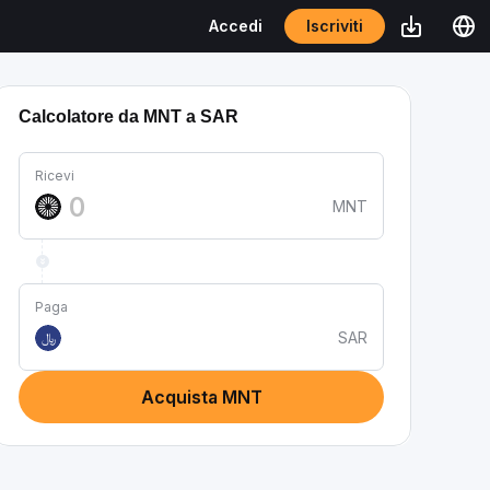
Iscriviti
Accedi
Calcolatore da MNT a SAR
Ricevi
MNT
Paga
SAR
﷼
Acquista MNT