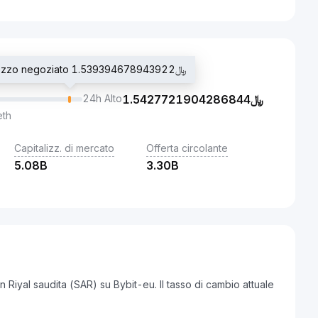
Ultimo prezzo negoziato ﷼1.539394678943922
24h Alto
1.5427721904286844
﷼
eth
Capitalizz. di mercato
Offerta circolante
5.08B
3.30B
 Riyal saudita (SAR) su Bybit-eu. Il tasso di cambio attuale