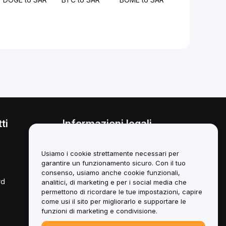
ti
Informazioni legali
Politica sul conflitto di interessi
Usiamo i cookie strettamente necessari per
Sintesi della *Custody and
garantire un funzionamento sicuro. Con il tuo
Administration Policy*
consenso, usiamo anche cookie funzionali,
rd
analitici, di marketing e per i social media che
Informazioni ESG
permettono di ricordare le tue impostazioni, capire
come usi il sito per migliorarlo e supportare le
Libri bianchi degli asset Crypto
funzioni di marketing e condivisione.