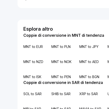
Esplora altro
Coppie di conversione in MNT di tendenza
MNT to EUR
MNT to PLN
MNT to JPY
MNT to NZD
MNT to NOK
MNT to AED
MNT to ISK
MNT to PEN
MNT to BGN
Coppie di conversione in SAR di tendenza
SOL to SAR
SHIB to SAR
XRP to SAR
NIBI to SAR
MNT to SAR
MAVIA to SAR