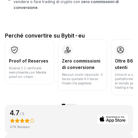
vendere o fare trading di crypto con
zero commissioni di
conversione
.
Perché convertire su Bybit-eu
Proof of Reserves
Zero commissioni
Oltre 86 mi
di conversione
utenti
Riserve 1:1 verificate
mensilmente con Merkle
Nessun costo nascosto. Il
Unisciti a una 
proof on-chain.
tasso quotato è il tasso
piattaforme pi
finale che pagherai.
al mondo per v
trading e liquid
4.7
/ 5
47K Reviews