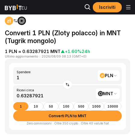
Iscriviti
Home
PLN to MNT
Converti 1 PLN (Zloty polacco) in MNT
(Tugrik mongolo)
1 PLN ≈ 0.63287921 MNT
▲
+1.60%
24h
Ultimo aggiornamento
：
2026/08/09 08:13
(
GMT+0
)
Spendere
PLN
Ricevi circa
MNT
1
10
50
100
500
1000
10000
Converti PLN to MNT
Zero commissioni · Oltre 350 crypto · Oltre 40 valute fiat