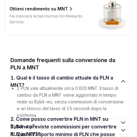
Ottieni rendimento su MNT
Fai crescere le tue risorse con Rewards
Service.
Domande frequenti sulla conversione da
PLN a MNT
1. Qual è il tasso di cambio attuale da PLN a
MNT?
1 PLN vale attualmente circa 0.633 MNT. Il tasso di
cambio da PLN a MNT viene aggiornato in tempo
reale su Bybit-eu, senza commissioni di conversione
e un blocco del tasso di 15 secondi dopo la
conferma.
2. Come posso convertire PLN in MNT su
Bybit-eu?
3. Sono previste commissioni per convertire
PLN in MNT?
4. Qual è l'importo minimo di PLN che posso