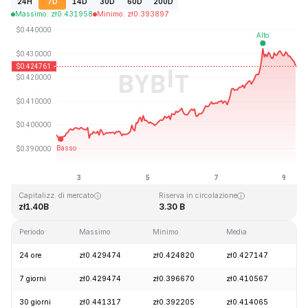
24H
7D
14D
30D
60D
200D
Massimo
:
zł
0.431958
Minimo
:
zł
0.393897
Ultimo aggiornamento: 2026-08-09, 08:13 GMT+0
Massimo storico
Minimo storico
zł2.86
zł0.307978
Capitalizz. di mercato
Riserva in circolazione
zł1.40B
3.30 B
Periodo
Massimo
Minimo
Media
C
24 ore
zł0.429474
zł0.424820
zł0.427147
-
7 giorni
zł0.429474
zł0.396670
zł0.410567
+
30 giorni
zł0.441317
zł0.392205
zł0.414065
-