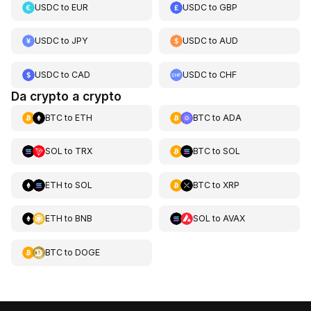
USDC
to
EUR
USDC
to
GBP
USDC
to
JPY
USDC
to
AUD
USDC
to
CAD
USDC
to
CHF
Da crypto a crypto
BTC
to
ETH
BTC
to
ADA
SOL
to
TRX
BTC
to
SOL
ETH
to
SOL
BTC
to
XRP
ETH
to
BNB
SOL
to
AVAX
BTC
to
DOGE