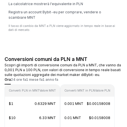
La calcolatrice mostrerà l'equivalente in PLN
Registra un account Bybit-eu per comprare, vendere o
scambiare MNT
Il tasso di cambio da MNT a PLN viene aggiornato in tempo reale in base ai
dati di mercato.
Conversioni comuni da PLN a MNT
Scopri gli importi di conversione comuni da PLN a MNT, che vanno da
0,001 PLN a 100 PLN, con valori di conversione in tempo reale basati
sulle quotazioni aggregate dei market maker diBybit-eu.
Ora
24 ore fa
1 mese fa
1 anno fa
Converti PLN in MNT
Valore MNT
Converti MNT in PLN
Valore PLN
$1
0.6329 MNT
0.001 MNT
$0.00158008
$10
6.33 MNT
0.01 MNT
$0.0158008