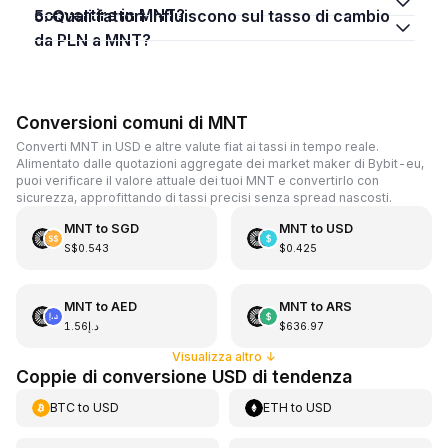
convertire in MNT?
5. Quali fattori influiscono sul tasso di cambio
da PLN a MNT?
Conversioni comuni di MNT
Converti MNT in USD e altre valute fiat ai tassi in tempo reale.
Alimentato dalle quotazioni aggregate dei market maker di Bybit-eu,
puoi verificare il valore attuale dei tuoi MNT e convertirlo con
sicurezza, approfittando di tassi precisi senza spread nascosti.
MNT
to
SGD
MNT
to
USD
S$0.543
$0.425
MNT
to
AED
MNT
to
ARS
د.إ1.56
$636.97
Visualizza altro
↓
Coppie di conversione USD di tendenza
BTC
to
USD
ETH
to
USD