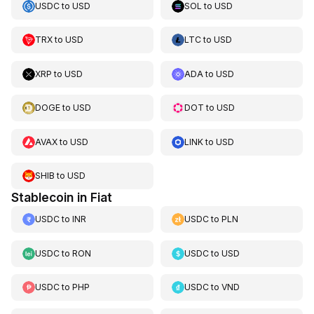
USDC
to
USD
SOL
to
USD
TRX
to
USD
LTC
to
USD
XRP
to
USD
ADA
to
USD
DOGE
to
USD
DOT
to
USD
AVAX
to
USD
LINK
to
USD
SHIB
to
USD
Stablecoin in Fiat
USDC
to
INR
USDC
to
PLN
USDC
to
RON
USDC
to
USD
USDC
to
PHP
USDC
to
VND