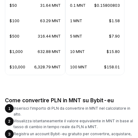
$50
31.64 MNT
0.1 MNT
$0.15800803
$100
63.29 MNT
1 MNT
$1.58
$500
316.44 MNT
5 MNT
$7.90
$1,000
632.88 MNT
10 MNT
$15.80
$10,000
6,328.79 MNT
100 MNT
$158.01
Come convertire PLN in MNT su Bybit-eu
Inserisci l'importo di PLN da convertire in MNT nel calcolatore in
1
alto.
Visualizza istantaneamente il valore equivalente in MNT in base al
2
tasso di cambio in tempo reale da PLN a MNT.
Registra un account Bybit-eu gratuito per convertire, acquistare,
3