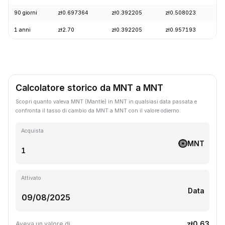
90 giorni
zł0.697364
zł0.392205
zł0.508023
-
1 anni
zł2.70
zł0.392205
zł0.957193
-
Calcolatore storico da MNT a MNT
Scopri quanto valeva MNT (Mantle) in MNT in qualsiasi data passata e
confronta il tasso di cambio da MNT a MNT con il valore odierno.
Acquista
MNT
Attivato
Data
zł0.63
Aveva un valore di