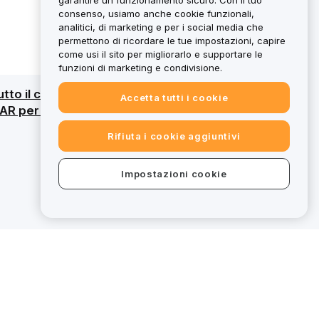
garantire un funzionamento sicuro. Con il tuo
consenso, usiamo anche cookie funzionali,
analitici, di marketing e per i social media che
permettono di ricordare le tue impostazioni, capire
come usi il sito per migliorarlo e supportare le
funzioni di marketing e condivisione.
tutto il capitale. Per una panoramica
Accetta tutti i cookie
AR per i servizi designati, alcune offerte su
Rifiuta i cookie aggiuntivi
Impostazioni cookie