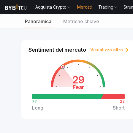
Acquista Crypto
Mercati
Trading
Stru
Panoramica
Metriche chiave
Sentiment del mercato
Visualizza altro
29
Fear
77
23
Long
Short