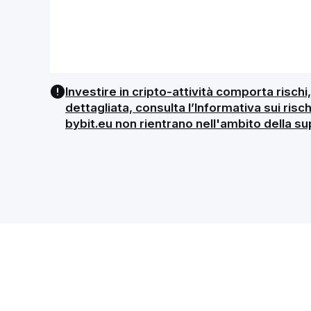
Investire in cripto-attività comporta rischi,
dettagliata, consulta l’Informativa sui risc
bybit.eu non rientrano nell'ambito della s