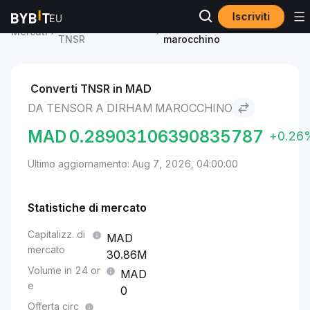
Iscriviti
Prezzo Tensor
Tensor to Dirham
Mercati
TNSR
marocchino
Converti TNSR in MAD
DA TENSOR A DIRHAM MAROCCHINO
MAD
0.28903106390835787
+0.26
Ultimo aggiornamento: Aug 7, 2026, 04:00:00
Statistiche di mercato
Capitalizz. di
mercato
30.86M
Volume in 24 or
e
0
Offerta circ