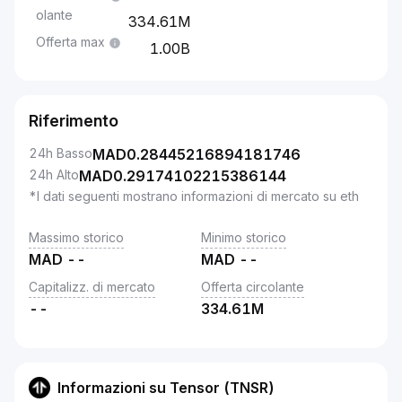
olante
334.61M
Offerta max
1.00B
Riferimento
24h Basso
MAD
0.28445216894181746
24h Alto
MAD
0.29174102215386144
*I dati seguenti mostrano informazioni di mercato su eth
Massimo storico
Minimo storico
MAD
--
MAD
--
Capitalizz. di mercato
Offerta circolante
--
334.61M
Informazioni su Tensor (TNSR)