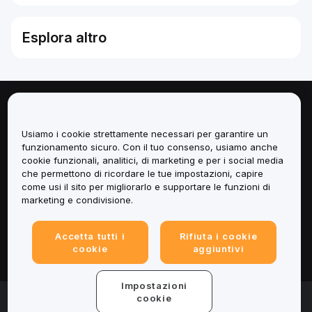
Esplora altro
Informazioni
Usiamo i cookie strettamente necessari per garantire un
Servizi
funzionamento sicuro. Con il tuo consenso, usiamo anche
cookie funzionali, analitici, di marketing e per i social media
che permettono di ricordare le tue impostazioni, capire
Assistenza
come usi il sito per migliorarlo e supportare le funzioni di
marketing e condivisione.
Prodotti
Accetta tutti i
Rifiuta i cookie
Informazioni legali
cookie
aggiuntivi
Impostazioni
© 2025-2026 Bybit.eu. Tutti i diritti riservati.
cookie