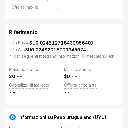
--
Offerta max
--
Riferimento
24h Basso
$U
0.024812718430956407
24h Alto
$U
0.02482015703945974
*I dati seguenti mostrano informazioni di mercato su eth
Massimo storico
Minimo storico
$U
--
$U
--
Capitalizz. di mercato
Offerta circolante
--
--
Informazioni su Peso uruguaiano (UYU)