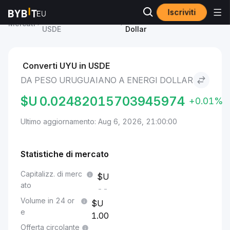
Iscriviti
Prezzo Energi Dollar
Peso uruguaiano to Energi
Mercati
USDE
Dollar
Converti UYU in USDE
DA PESO URUGUAIANO A ENERGI DOLLAR
$U
0.02482015703945974
+0.01%
Ultimo aggiornamento: Aug 6, 2026, 21:00:00
Statistiche di mercato
Capitalizz. di merc
ato
--
Volume in 24 or
e
1.00
Offerta circolante