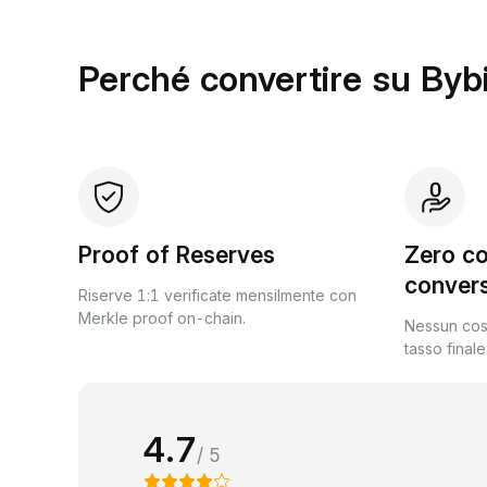
Perché convertire su Byb
Proof of Reserves
Zero co
conver
Riserve 1:1 verificate mensilmente con
Merkle proof on-chain.
Nessun cost
tasso final
4.7
/ 5