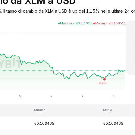
mbio da XLM a USD
 Il tasso di cambio da XLM a USD è up del 1.15% nelle ultime 24 ore
Massimo
:
₴
0.177038
Minimo
:
₴
0.159511
Minimo
Media
₴0.163465
₴0.163465