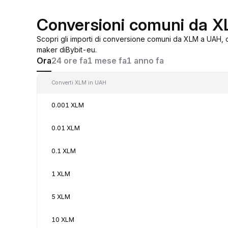
Conversioni comuni da 
Scopri gli importi di conversione comuni da XLM a UAH, 
maker diBybit-eu.
Ora
24 ore fa
1 mese fa
1 anno fa
Converti XLM in UAH
0.001 XLM
0.01 XLM
0.1 XLM
1 XLM
5 XLM
10 XLM