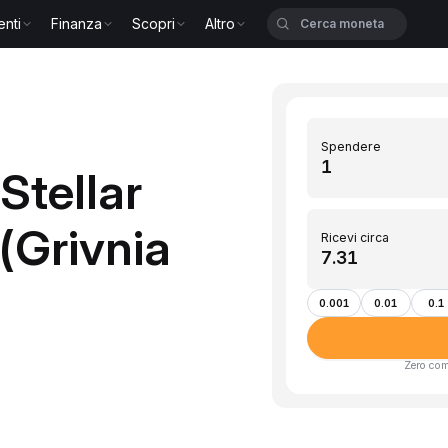
enti
Finanza
Scopri
Altro
Spendere
Stellar
(Grivnia
Ricevi circa
0.001
0.01
0.1
Zero com