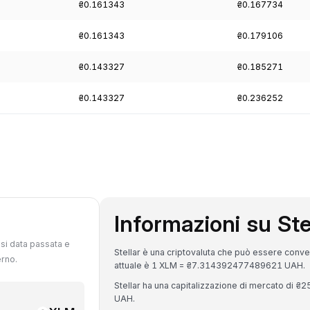
₴0.161343
₴0.167734
₴0.161343
₴0.179106
₴0.143327
₴0.185271
₴0.143327
₴0.236252
Informazioni su St
si data passata e
Stellar è una criptovaluta che può essere conver
erno.
attuale è 1 XLM = ₴7.314392477489621 UAH.
Stellar ha una capitalizzazione di mercato di 
UAH.