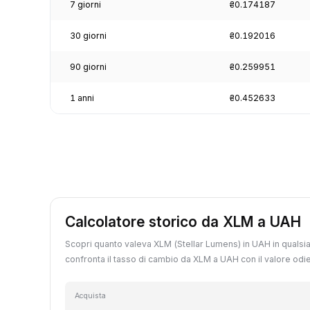
7 giorni
₴0.174187
30 giorni
₴0.192016
90 giorni
₴0.259951
1 anni
₴0.452633
Calcolatore storico da XLM a UAH
Scopri quanto valeva XLM (Stellar Lumens) in UAH in qualsia
confronta il tasso di cambio da XLM a UAH con il valore odi
Acquista