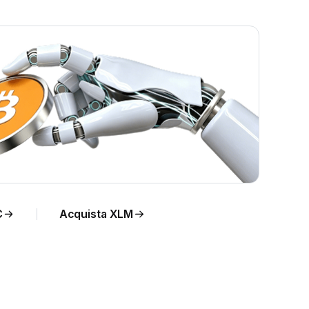
 da
C
Acquista XLM