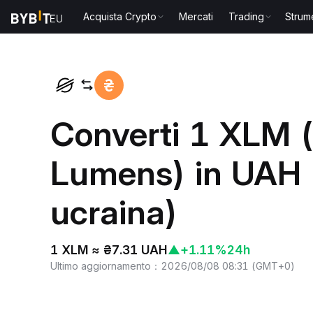
Acquista Crypto
Mercati
Trading
Strum
Home
XLM to UAH
Converti 1 XLM (
Lumens) in UAH 
ucraina)
1 XLM ≈ ₴7.31 UAH
▲
+1.11%
24h
Ultimo aggiornamento
：
2026/08/08 08:31
(
GMT+0
)