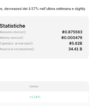
, decreased del 4.57% nell'ultima settimana e slightly
Statistiche
₴0.875563
Massimo storico
₴0.000476
Minimo storico
₴5.62B
Capitalizz. di mercato
34.41 B
Riserva in circolazione
Cambio
+1.15%