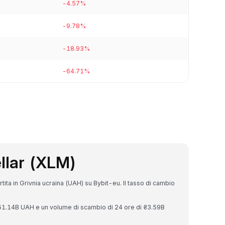
-4.57%
-9.78%
-18.93%
-64.71%
ellar (XLM)
tita in Grivnia ucraina (UAH) su Bybit-eu. Il tasso di cambio
₴251.14B UAH e un volume di scambio di 24 ore di ₴3.59B