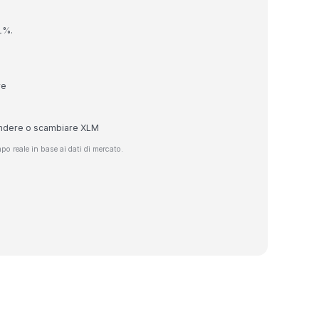
11%.
re
endere o scambiare XLM
o reale in base ai dati di mercato.