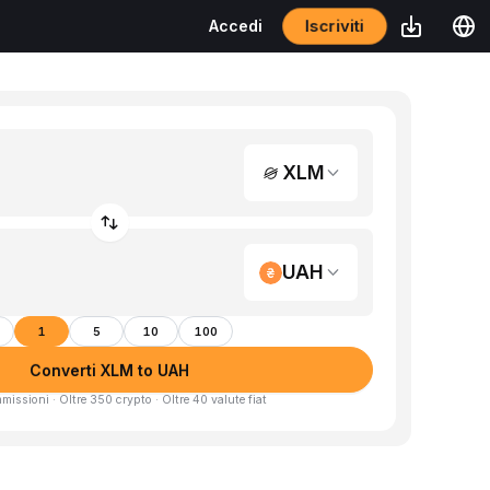
Iscriviti
Accedi
XLM
UAH
1
5
10
100
Converti XLM to UAH
missioni · Oltre 350 crypto · Oltre 40 valute fiat