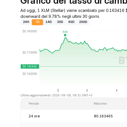
Grafico del tasso di ca
Ad oggi, 1 XLM (Stellar) viene scambiato per 0.163416 $.
downward del 9.78% negli ultimi 30 giorni.
24H
7D
14D
30D
60D
200D
Ultimo aggiornamento: 2026-08-08, 08:31 GMT+0
Periodo
Massimo
24 ore
₴0.163465