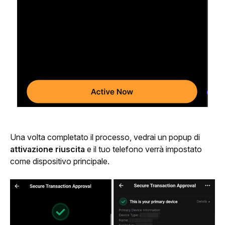
Una volta completato il processo, vedrai un popup di 
attivazione riuscita
 e il tuo telefono verrà impostato 
come dispositivo principale.