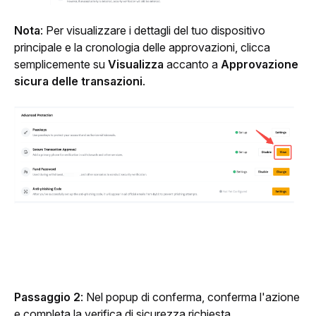
Nota
: Per visualizzare i dettagli del tuo dispositivo 
principale e la cronologia delle approvazioni, clicca 
semplicemente su 
Visualizza 
accanto a 
Approvazione 
sicura delle transazioni
.
Passaggio 2
: Nel popup di conferma, conferma l'azione 
e completa la verifica di sicurezza richiesta.