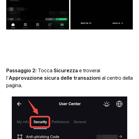
Passaggio 2: 
Tocca 
Sicurezza 
e troverai 
l'
Approvazione sicura delle transazioni
 al centro della 
pagina.