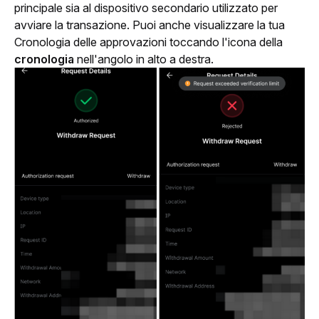
principale sia al dispositivo secondario utilizzato per 
avviare la transazione. Puoi anche visualizzare la tua 
Cronologia delle approvazioni toccando l'icona della 
cronologia 
nell'angolo in alto a destra.