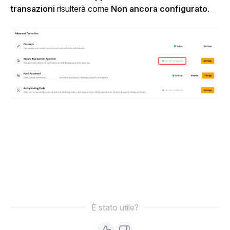
transazioni
 risulterà come 
Non ancora configurato
.
È stato utile?