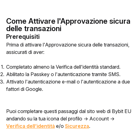
Come Attivare l'Approvazione sicura
delle transazioni
Prerequisiti
Prima di attivare l'Approvazione sicura delle transazioni, 
assicurati di aver:
Completato almeno la Verifica dell'identità standard.
Abilitato la Passkey o l'autenticazione tramite SMS.
Attivato l'autenticazione e-mail o l'autenticazione a due
fattori di Google.
Puoi completare questi passaggi dal sito web di Bybit EU 
andando su la tua icona del profilo → Account → 
Verifica dell’identità
 e/o 
Sicurezza
.