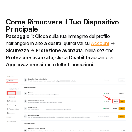
Come Rimuovere il Tuo Dispositivo
Principale
Passaggio 1
: Clicca sulla tua immagine del profilo 
nell'angolo in alto a destra, quindi vai su 
Account
 → 
Sicurezza 
→ 
Protezione avanzata
. Nella sezione 
Protezione avanzata
, clicca 
Disabilita 
accanto a 
Approvazione sicura delle transazioni
.