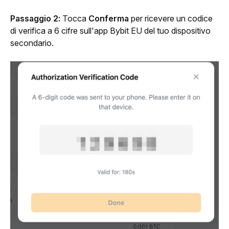
Passaggio 2: 
Tocca 
Conferma 
per ricevere un codice 
di verifica a 6 cifre sull'app Bybit EU del tuo dispositivo 
secondario.