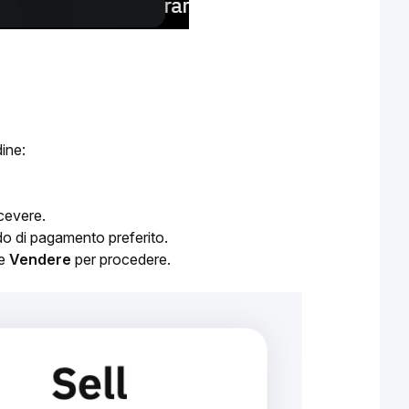
dine:
icevere.
do di pagamento preferito.
te
Vendere
per procedere.