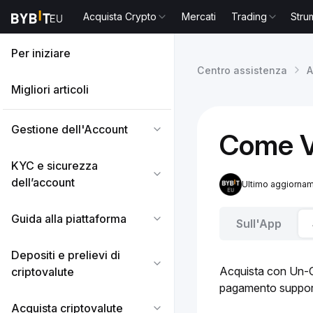
Acquista Crypto
Mercati
Trading
Stru
Per iniziare
Centro assistenza
A
Migliori articoli
Gestione dell'Account
Come V
KYC e sicurezza
dell’account
Ultimo aggiornam
Guida alla piattaforma
Sull'App
Depositi e prelievi di
Acquista con Un-Cli
criptovalute
pagamento support
Acquista criptovalute