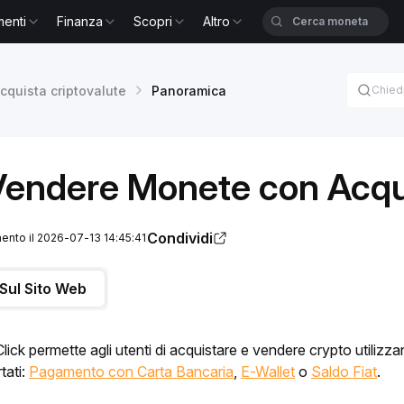
menti
Finanza
Scopri
Altro
cquista criptovalute
Panoramica
endere Monete con Acqui
Condividi
ento il 2026-07-13 14:45:41
Sul Sito Web
ck permette agli utenti di acquistare e vendere crypto utilizzand
ati: 
Pagamento con Carta Bancaria
, 
E-Wallet
 o 
Saldo Fiat
.