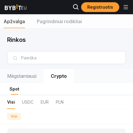
Registruotis
Apžvalga
Pagrindiniai rodikliai
Rinkos
Mėgstamiausi
Crypto
Spot
Visi
USDC
EUR
PLN
Visi