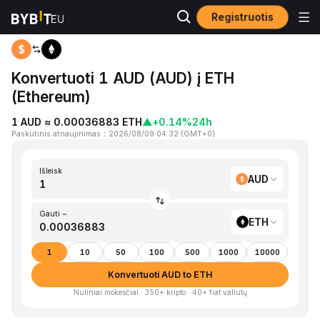
Registruotis
Pagrindinis
AUD to ETH
Konvertuoti 1 AUD (AUD) į ETH
(Ethereum)
1 AUD ≈ 0.00036883 ETH
▲
+0.14%
24h
Paskutinis atnaujinimas
：
2026/08/09 04:32
(
GMT+0
)
Išleisk
AUD
Gauti ~
ETH
1
10
50
100
500
1000
10000
Konvertuoti AUD to ETH
Nuliniai mokesčiai · 350+ kripto · 40+ fiat valiutų