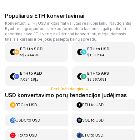
Populiarūs ETH konvertavimai
Konvertuoti ETH į USD ir kitas fiat valiutas realiuoju laiku. Naudojantis
Bybit-eu agreguotomis rinkos formuotojo kainomis, gali patikrinti
dabartinę savo ETH vertę ir užtikrintai konvertuoti, mėgaudamasis
tiksliais kursais ir be jokių paslėptų kainų spreadų.
ETH
to
SGD
ETH
to
USD
S$2,444.36
$1,912.64
ETH
to
AED
ETH
to
ARS
د.إ7,024.18
$2,867,051
Peržiūrėti daugiau
↓
USD konvertavimo porų tendencijos judėjimas
BTC
to
USD
ETH
to
USD
USDC
to
USD
SOL
to
USD
TRX
to
USD
LTC
to
USD