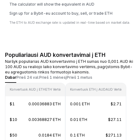
The calculator will show the equivalent in AUD
Sign up for a Bybit-eu account to buy, sell, or trade ETH
The ETH to AUD exchange rate is updated in real-time based on market data.
Populiariausi AUD konvertavimai į ETH
Naršyk populiarias AUD konvertavimo į ETH sumas nuo 0,001 AUD iki
100 AUD su realiojo laiko konvertavimo vertėmis, pagrįstomis Bybit-
eu agreguotomis rinkos formuotojo kainomis.
Dabar
Prieš 24 val.
Prieš 1 mėnesį
Prieš 1 metus
Konvertuok AUD į ETH
ETH Vertė
Konvertuok ETH į AUD
AUD Vertė
$1
0.00036883 ETH
0.001 ETH
$2.71
$10
0.00368827 ETH
0.01 ETH
$27.11
$50
0.0184 ETH
0.1 ETH
$271.13