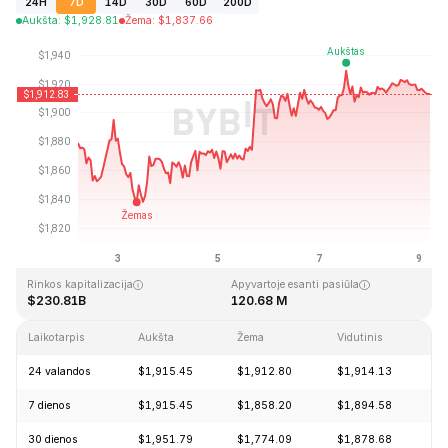
24H
7D
14D
30D
60D
200D
Aukšta
:
$
1,928.81
Žema
:
$
1,837.66
Paskutinį kartą atnaujinta: 2026-08-09, 04:32 GMT+0
Aukščiausia visų laikų kaina
Visų laikų žemiausia kaina
$4,946.05
$0.432979
Rinkos kapitalizacija
Apyvartoje esanti pasiūla
$230.81B
120.68 M
Laikotarpis
Aukšta
Žema
Vidutinis
Pa
24 valandos
$1,915.45
$1,912.80
$1,914.13
-
7 dienos
$1,915.45
$1,858.20
$1,894.58
+
30 dienos
$1,951.79
$1,774.09
$1,878.68
+