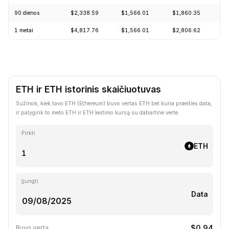
90 dienos
$2,338.59
$1,566.01
$1,860.35
+
1 metai
$4,817.76
$1,566.01
$2,806.62
-
ETH ir ETH istorinis skaičiuotuvas
Sužinok, kiek tavo ETH (Ethereum) buvo vertas ETH bet kuria praeities data,
ir palygink to meto ETH ir ETH keitimo kursą su dabartine verte.
Pirkti
ETH
Įjungti
Data
$0.94
Buvo verta