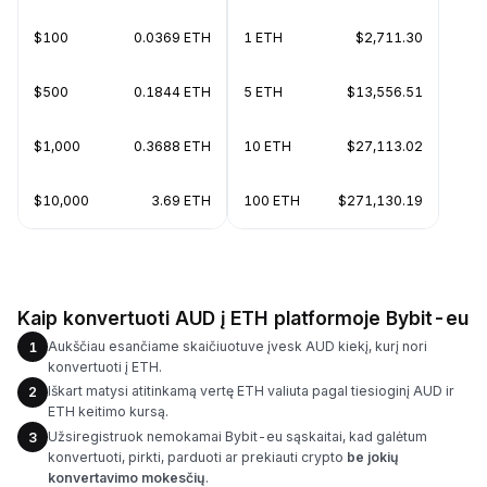
$100
0.0369 ETH
1 ETH
$2,711.30
$500
0.1844 ETH
5 ETH
$13,556.51
$1,000
0.3688 ETH
10 ETH
$27,113.02
$10,000
3.69 ETH
100 ETH
$271,130.19
Kaip konvertuoti AUD į ETH platformoje Bybit-eu
Aukščiau esančiame skaičiuotuve įvesk AUD kiekį, kurį nori
1
konvertuoti į ETH.
Iškart matysi atitinkamą vertę ETH valiuta pagal tiesioginį AUD ir
2
ETH keitimo kursą.
Užsiregistruok nemokamai Bybit-eu sąskaitai, kad galėtum
3
konvertuoti, pirkti, parduoti ar prekiauti crypto
be jokių
konvertavimo mokesčių
.