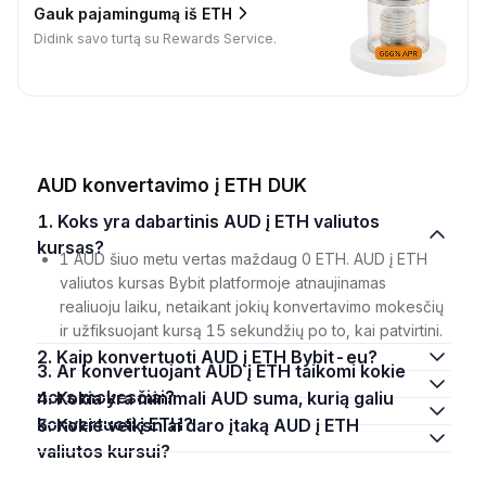
Gauk pajamingumą iš ETH
Didink savo turtą su Rewards Service.
AUD konvertavimo į ETH DUK
1. Koks yra dabartinis AUD į ETH valiutos
kursas?
1 AUD šiuo metu vertas maždaug 0 ETH. AUD į ETH
valiutos kursas Bybit platformoje atnaujinamas
realiuoju laiku, netaikant jokių konvertavimo mokesčių
ir užfiksuojant kursą 15 sekundžių po to, kai patvirtini.
2. Kaip konvertuoti AUD į ETH Bybit-eu?
3. Ar konvertuojant AUD į ETH taikomi kokie
nors mokesčiai?
4. Kokia yra minimali AUD suma, kurią galiu
konvertuoti į ETH?
5. Kokie veiksniai daro įtaką AUD į ETH
valiutos kursui?