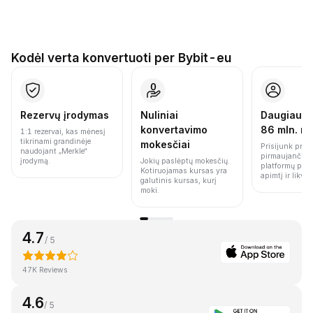
Kodėl verta konvertuoti per Bybit-eu
Rezervų įrodymas
Nuliniai
Daugiau n
konvertavimo
86 mln. n
1:1 rezervai, kas mėnesį
tikrinami grandinėje
mokesčiai
Prisijunk prie 
naudojant „Merkle“
pirmaujančių 
įrodymą.
Jokių paslėptų mokesčių.
platformų pag
Kotiruojamas kursas yra
apimtį ir likvi
galutinis kursas, kurį
moki.
4.7
/ 5
47K Reviews
4.6
/ 5