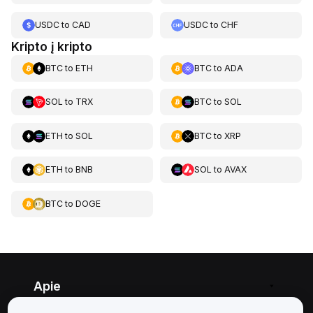
USDC
to
CAD
USDC
to
CHF
Kripto į kripto
BTC
to
ETH
BTC
to
ADA
SOL
to
TRX
BTC
to
SOL
ETH
to
SOL
BTC
to
XRP
ETH
to
BNB
SOL
to
AVAX
BTC
to
DOGE
Apie