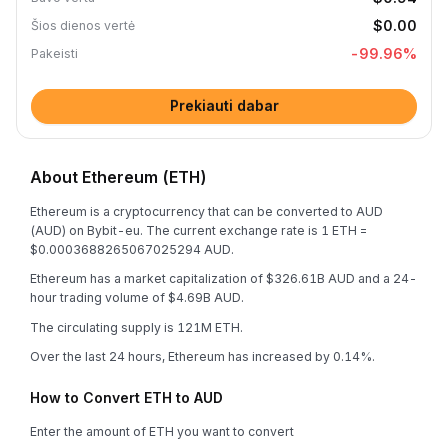
$0.00
Šios dienos vertė
-99.96
%
Pakeisti
Prekiauti dabar
About Ethereum (ETH)
Ethereum is a cryptocurrency that can be converted to AUD
(AUD) on Bybit-eu. The current exchange rate is 1 ETH =
$0.0003688265067025294 AUD.
Ethereum has a market capitalization of $326.61B AUD and a 24-
hour trading volume of $4.69B AUD.
The circulating supply is 121M ETH.
Over the last 24 hours, Ethereum has increased by 0.14%.
How to Convert ETH to AUD
Enter the amount of ETH you want to convert