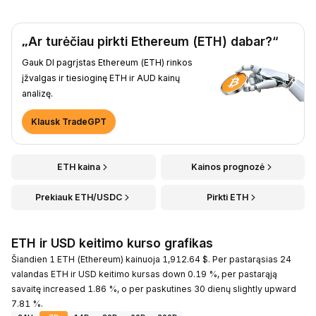
„Ar turėčiau pirkti Ethereum (ETH) dabar?“
Gauk DI pagrįstas Ethereum (ETH) rinkos
įžvalgas ir tiesioginę ETH ir AUD kainų
analizę.
Klausk TradeGPT
ETH kaina
Kainos prognozė
Prekiauk ETH/USDC
Pirkti ETH
ETH ir USD keitimo kurso grafikas
Šiandien 1 ETH (Ethereum) kainuoja 1,912.64 $. Per pastarąsias 24
valandas ETH ir USD keitimo kursas down 0.19 %, per pastarąją
savaitę increased 1.86 %, o per paskutines 30 dienų slightly upward
7.81 %.