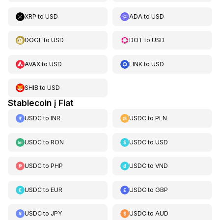
XRP
to
USD
ADA
to
USD
DOGE
to
USD
DOT
to
USD
AVAX
to
USD
LINK
to
USD
SHIB
to
USD
Stablecoin į Fiat
USDC
to
INR
USDC
to
PLN
USDC
to
RON
USDC
to
USD
USDC
to
PHP
USDC
to
VND
USDC
to
EUR
USDC
to
GBP
USDC
to
JPY
USDC
to
AUD