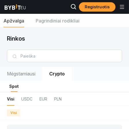
Registruotis
Apžvalga
Pagrindiniai rodikliai
Rinkos
Mėgstamiausi
Crypto
Spot
Visi
USDC
EUR
PLN
Visi