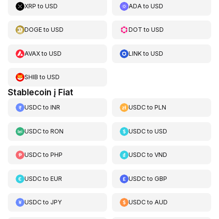
XRP
to
USD
ADA
to
USD
DOGE
to
USD
DOT
to
USD
AVAX
to
USD
LINK
to
USD
SHIB
to
USD
Stablecoin į Fiat
USDC
to
INR
USDC
to
PLN
USDC
to
RON
USDC
to
USD
USDC
to
PHP
USDC
to
VND
USDC
to
EUR
USDC
to
GBP
USDC
to
JPY
USDC
to
AUD