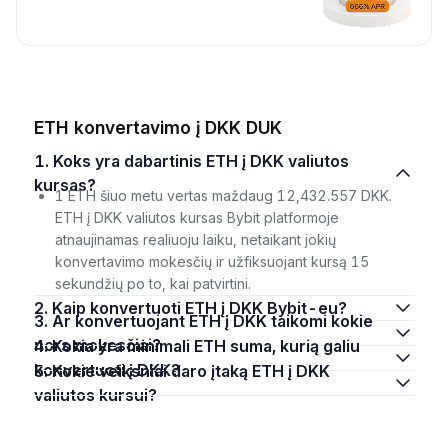
ETH konvertavimo į DKK DUK
1. Koks yra dabartinis ETH į DKK valiutos
kursas?
1 ETH šiuo metu vertas maždaug 12,432.557 DKK.
ETH į DKK valiutos kursas Bybit platformoje
atnaujinamas realiuoju laiku, netaikant jokių
konvertavimo mokesčių ir užfiksuojant kursą 15
sekundžių po to, kai patvirtini.
2. Kaip konvertuoti ETH į DKK Bybit-eu?
3. Ar konvertuojant ETH į DKK taikomi kokie
nors mokesčiai?
4. Kokia yra minimali ETH suma, kurią galiu
konvertuoti į DKK?
5. Kokie veiksniai daro įtaką ETH į DKK
valiutos kursui?