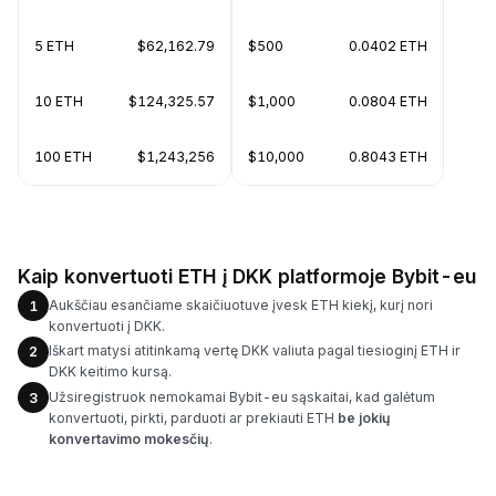
5 ETH
$62,162.79
$500
0.0402 ETH
10 ETH
$124,325.57
$1,000
0.0804 ETH
100 ETH
$1,243,256
$10,000
0.8043 ETH
Kaip konvertuoti ETH į DKK platformoje Bybit-eu
Aukščiau esančiame skaičiuotuve įvesk ETH kiekį, kurį nori
1
konvertuoti į DKK.
Iškart matysi atitinkamą vertę DKK valiuta pagal tiesioginį ETH ir
2
DKK keitimo kursą.
Užsiregistruok nemokamai Bybit-eu sąskaitai, kad galėtum
3
konvertuoti, pirkti, parduoti ar prekiauti ETH
be jokių
konvertavimo mokesčių
.