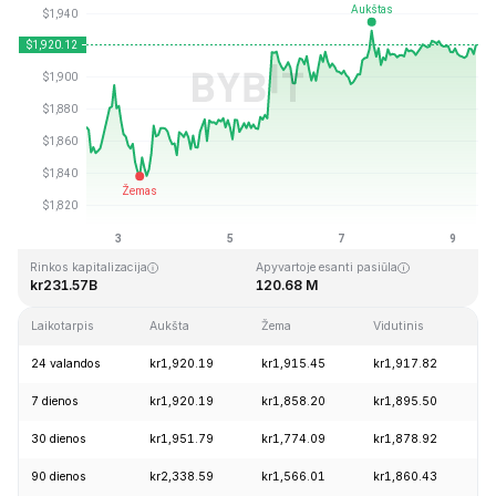
Paskutinį kartą atnaujinta: 2026-08-09, 10:03 GMT+0
Aukščiausia visų laikų kaina
Visų laikų žemiausia kaina
kr4,946.05
kr0.432979
Rinkos kapitalizacija
Apyvartoje esanti pasiūla
kr231.57B
120.68 M
Laikotarpis
Aukšta
Žema
Vidutinis
Pa
24 valandos
kr1,920.19
kr1,915.45
kr1,917.82
+
7 dienos
kr1,920.19
kr1,858.20
kr1,895.50
+
30 dienos
kr1,951.79
kr1,774.09
kr1,878.92
+
90 dienos
kr2,338.59
kr1,566.01
kr1,860.43
+