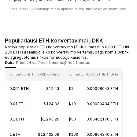
The ETH to DKK exchange rate is updated in real-time based on market data.
Populiariausi ETH konvertavimai į DKK
Naršyk populiarias ETH konvertavimo į DKK sumas nuo 0,001 ETH iki
100 ETH su realiojo laiko konvertavimo vertėmis, pagrįstomis Bybit-
eu agreguotomis rinkos formuotojo kainomis.
Dabar
Prieš 24 val.
Prieš 1 mėnesį
Prieš 1 metus
Konvertuok ETH į DKK
DKK Vertė
Konvertuok DKK į ETH
ETH Vertė
0.001 ETH
$12.43
$1
0.00008043 ETH
0.01 ETH
$124.33
$10
0.00080434 ETH
0.1 ETH
$1,243.26
$50
0.00402170 ETH
1 ETH
$12,432.56
$100
0.00804340 ETH