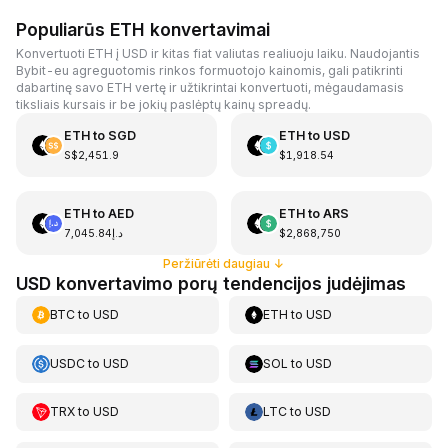
Populiarūs ETH konvertavimai
Konvertuoti ETH į USD ir kitas fiat valiutas realiuoju laiku. Naudojantis
Bybit-eu agreguotomis rinkos formuotojo kainomis, gali patikrinti
dabartinę savo ETH vertę ir užtikrintai konvertuoti, mėgaudamasis
tiksliais kursais ir be jokių paslėptų kainų spreadų.
ETH
to
SGD
ETH
to
USD
S$2,451.9
$1,918.54
ETH
to
AED
ETH
to
ARS
د.إ7,045.84
$2,868,750
Peržiūrėti daugiau
↓
USD konvertavimo porų tendencijos judėjimas
BTC
to
USD
ETH
to
USD
USDC
to
USD
SOL
to
USD
TRX
to
USD
LTC
to
USD