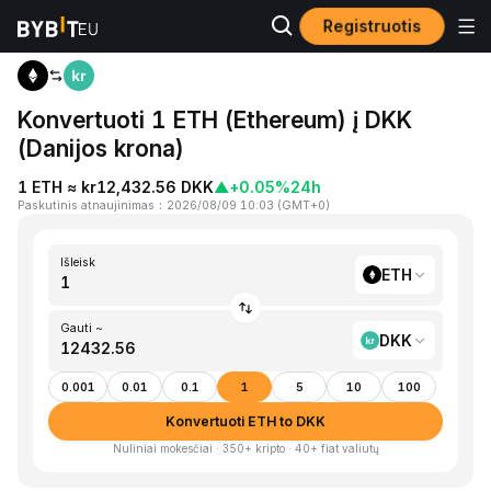
Registruotis
Pagrindinis
ETH to DKK
Konvertuoti 1 ETH (Ethereum) į DKK
(Danijos krona)
1 ETH ≈ kr12,432.56 DKK
▲
+0.05%
24h
Paskutinis atnaujinimas
：
2026/08/09 10:03
(
GMT+0
)
Išleisk
ETH
Gauti ~
DKK
0.001
0.01
0.1
1
5
10
100
Konvertuoti ETH to DKK
Nuliniai mokesčiai · 350+ kripto · 40+ fiat valiutų