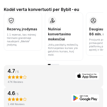
Kodėl verta konvertuoti per Bybit-eu
Rezervų įrodymas
Nuliniai
Daugiau n
konvertavimo
86 mln. n
1:1 rezervai, kas mėnesį
tikrinami grandinėje
mokesčiai
Prisijunk prie 
naudojant „Merkle“
pirmaujančių 
įrodymą.
Jokių paslėptų mokesčių.
platformų pag
Kotiruojamas kursas yra
apimtį ir likvi
galutinis kursas, kurį
moki.
4.7
/ 5
47K Reviews
4.6
/ 5
1.4M Reviews