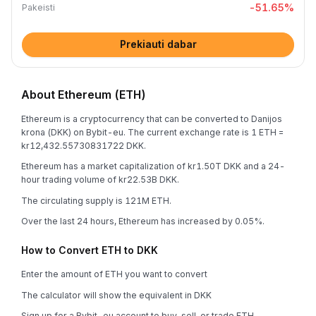
-51.65
%
Pakeisti
Prekiauti dabar
About Ethereum (ETH)
Ethereum is a cryptocurrency that can be converted to Danijos
krona (DKK) on Bybit-eu. The current exchange rate is 1 ETH =
kr12,432.55730831722 DKK.
Ethereum has a market capitalization of kr1.50T DKK and a 24-
hour trading volume of kr22.53B DKK.
The circulating supply is 121M ETH.
Over the last 24 hours, Ethereum has increased by 0.05%.
How to Convert ETH to DKK
Enter the amount of ETH you want to convert
The calculator will show the equivalent in DKK
Sign up for a Bybit-eu account to buy, sell, or trade ETH