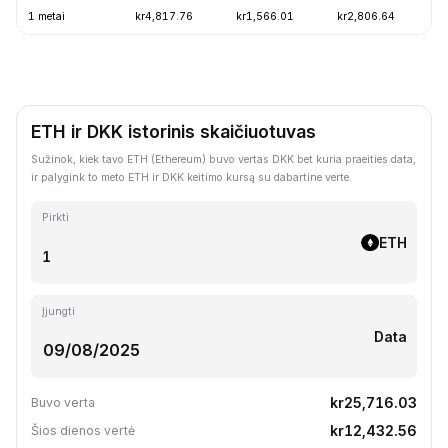
1 metai
kr4,817.76
kr1,566.01
kr2,806.64
-
ETH ir DKK istorinis skaičiuotuvas
Sužinok, kiek tavo ETH (Ethereum) buvo vertas DKK bet kuria praeities data,
ir palygink to meto ETH ir DKK keitimo kursą su dabartine verte.
Pirkti
ETH
Įjungti
Data
kr25,716.03
Buvo verta
kr12,432.56
Šios dienos vertė