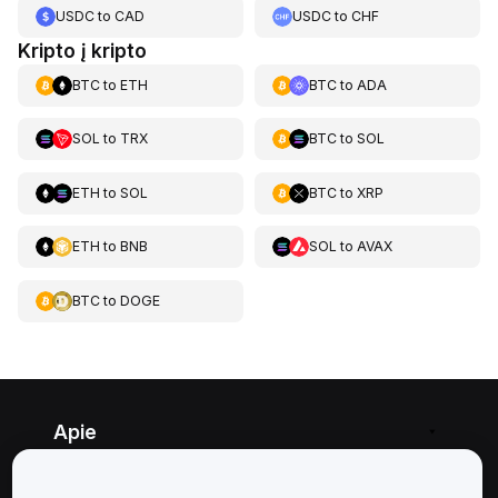
USDC
to
CAD
USDC
to
CHF
Kripto į kripto
BTC
to
ETH
BTC
to
ADA
SOL
to
TRX
BTC
to
SOL
ETH
to
SOL
BTC
to
XRP
ETH
to
BNB
SOL
to
AVAX
BTC
to
DOGE
Apie
Paslaugos