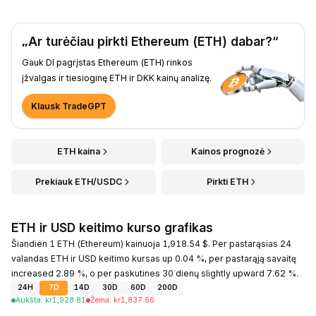
„Ar turėčiau pirkti Ethereum (ETH) dabar?“
Gauk DI pagrįstas Ethereum (ETH) rinkos
įžvalgas ir tiesioginę ETH ir DKK kainų analizę.
Klausk TradeGPT
ETH kaina
Kainos prognozė
Prekiauk ETH/USDC
Pirkti ETH
ETH ir USD keitimo kurso grafikas
Šiandien 1 ETH (Ethereum) kainuoja 1,918.54 $. Per pastarąsias 24
valandas ETH ir USD keitimo kursas up 0.04 %, per pastarąją savaitę
increased 2.89 %, o per paskutines 30 dienų slightly upward 7.62 %.
24H
7D
14D
30D
60D
200D
Aukšta
:
kr
1,928.81
Žema
:
kr
1,837.66