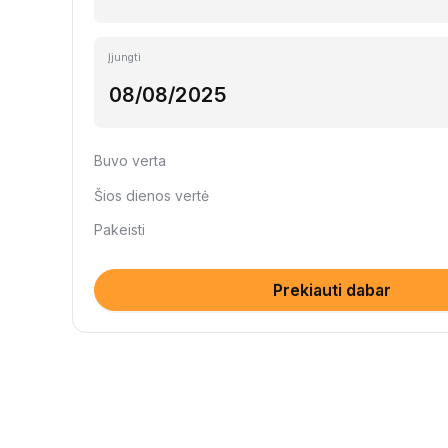
Įjungti
Buvo verta
Šios dienos vertė
Pakeisti
Prekiauti dabar