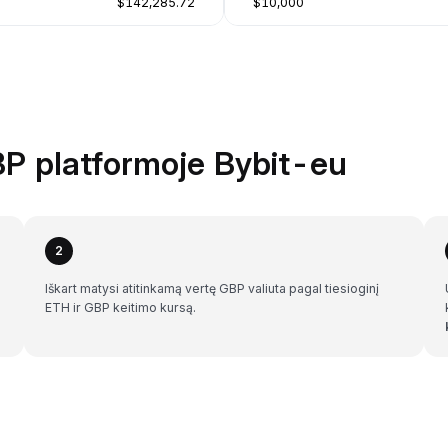
$142,285.72
$10,000
BP platformoje Bybit-eu
2
Iškart matysi atitinkamą vertę GBP valiuta pagal tiesioginį
ETH ir GBP keitimo kursą.