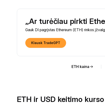
„Ar turėčiau pirkti Et
Gauk DI pagrįstas Ethereum (ETH) rinkos įžvalga
Klausk TradeGPT
ETH kaina
ETH ir USD keitimo kurso