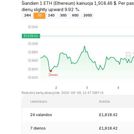
Šiandien 1 ETH (Ethereum) kainuoja 1,918.46 $. Per past
dienų slightly upward 9.92 %.
24H
7D
14D
30D
60D
200D
Paskutinį kartą atnaujinta: 2026-08-08, 11:47 GMT+0
Laikotarpis
Aukšta
24 valandos
£1,918.42
7 dienos
£1,918.42