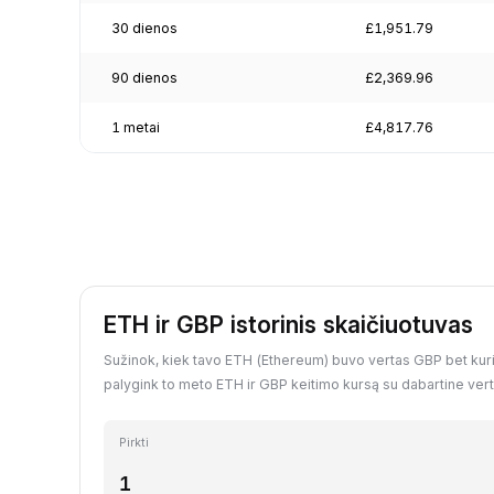
30 dienos
£1,951.79
90 dienos
£2,369.96
1 metai
£4,817.76
ETH ir GBP istorinis skaičiuotuvas
Sužinok, kiek tavo ETH (Ethereum) buvo vertas GBP bet kuria
palygink to meto ETH ir GBP keitimo kursą su dabartine vert
Pirkti