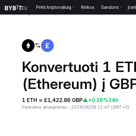
Pirkti kriptovaliutą
Rinkos
Sandoris
Įran
Pagrindinis
ETH to GBP
Konvertuoti 1 E
(Ethereum) į GB
1 ETH ≈ £1,422.86 GBP
▲
+0.16%
24h
Paskutinis atnaujinimas
：
2026/08/08 11:47
(
GMT+0
)