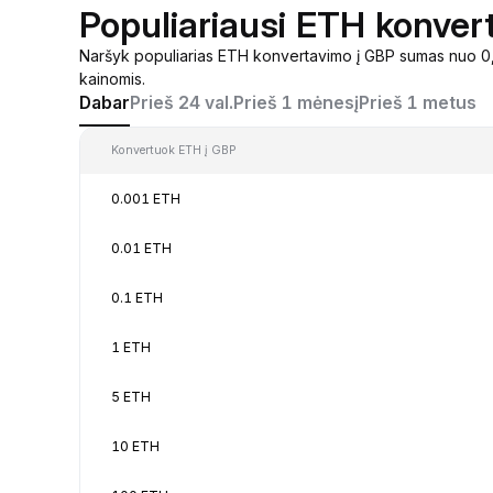
Populiariausi ETH konver
Naršyk populiarias ETH konvertavimo į GBP sumas nuo 0,
kainomis.
Dabar
Prieš 24 val.
Prieš 1 mėnesį
Prieš 1 metus
Konvertuok ETH į GBP
0.001 ETH
0.01 ETH
0.1 ETH
1 ETH
5 ETH
10 ETH