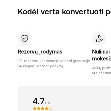
Kodėl verta konvertuoti 
Rezervų įrodymas
Nulinia
mokesč
1:1 rezervai, kas mėnesį tikrinami grandinėje
naudojant „Merkle“ įrodymą.
Jokių paslė
yra galutini
4.7
/ 5