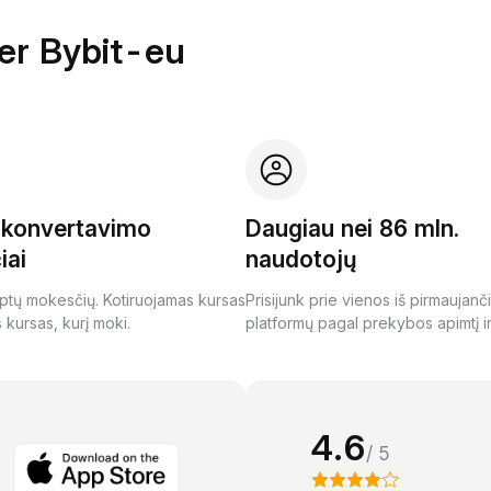
per Bybit-eu
i konvertavimo
Daugiau nei 86 mln.
iai
naudotojų
ptų mokesčių. Kotiruojamas kursas
Prisijunk prie vienos iš pirmaujanč
s kursas, kurį moki.
platformų pagal prekybos apimtį ir
4.6
/ 5