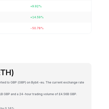
+9.92%
+14.59%
-50.78%
ETH)
erted to GBP (GBP) on Bybit-eu. The current exchange rate
61B GBP and a 24-hour trading volume of £4.56B GBP.
d by 0.16%.