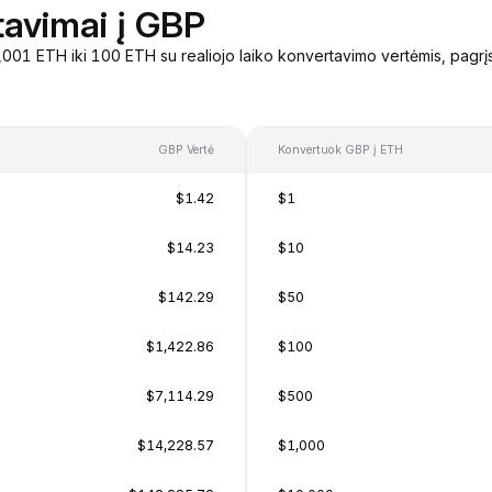
tavimai į GBP
001 ETH iki 100 ETH su realiojo laiko konvertavimo vertėmis, pagrį
GBP Vertė
Konvertuok GBP į ETH
$1.42
$1
$14.23
$10
$142.29
$50
$1,422.86
$100
$7,114.29
$500
$14,228.57
$1,000