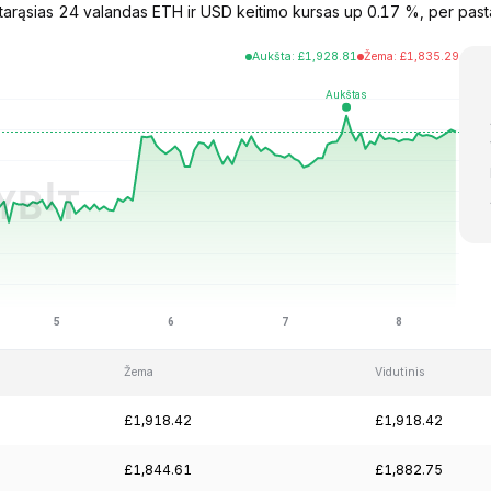
arąsias 24 valandas ETH ir USD keitimo kursas up 0.17 %, per past
Aukšta
:
£
1,928.81
Žema
:
£
1,835.29
Žema
Vidutinis
£1,918.42
£1,918.42
£1,844.61
£1,882.75