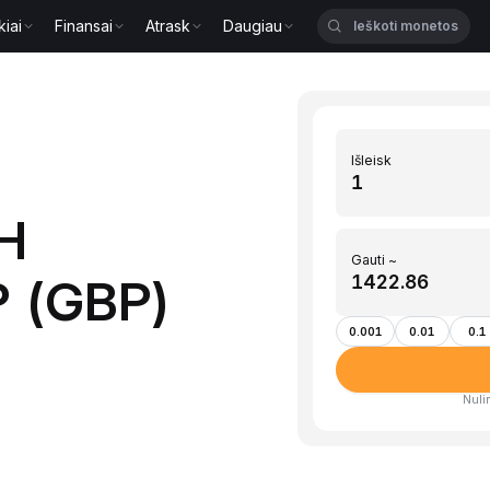
kiai
Finansai
Atrask
Daugiau
Išleisk
TH
Gauti ~
P (GBP)
0.001
0.01
0.1
Nulin