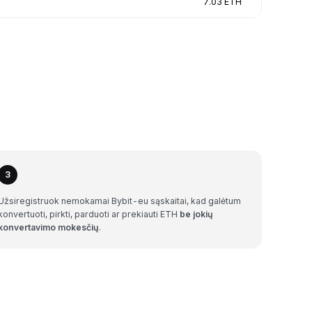
7.03 ETH
3
Užsiregistruok nemokamai Bybit-eu sąskaitai, kad galėtum
konvertuoti, pirkti, parduoti ar prekiauti ETH
be jokių
konvertavimo mokesčių
.