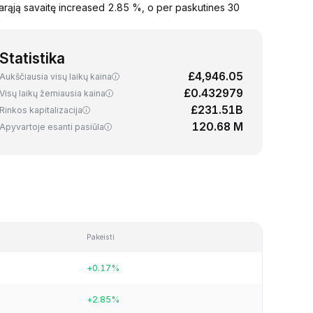
arąją savaitę increased 2.85 %, o per paskutines 30
Statistika
£4,946.05
Aukščiausia visų laikų kaina
£0.432979
Visų laikų žemiausia kaina
£231.51B
Rinkos kapitalizacija
120.68 M
Apyvartoje esanti pasiūla
Pakeisti
+0.17%
+2.85%