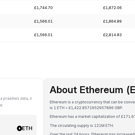
£1,744.70
£1,872.06
£1,566.01
£1,864.89
£1,566.01
£2,814.83
About Ethereum (
 praeities data, ir
Ethereum is a cryptocurrency that can be conv
e.
is 1 ETH = £1,422.8571652957896 GBP.
Ethereum has a market capitalization of £171.
The circulating supply is 121M ETH.
ETH
Over the last 24 hours, Ethereum has increase