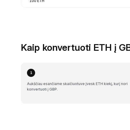
100 ETH
Kaip konvertuoti ETH į G
1
Aukščiau esančiame skaičiuotuve įvesk ETH kiekį, kurį nori
konvertuoti į GBP.