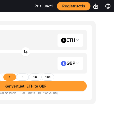
Registruotis
Prisijungti
ETH
GBP
1
5
10
100
Konvertuoti ETH to GBP
iai mokesčiai · 350+ kripto · 40+ fiat valiutų